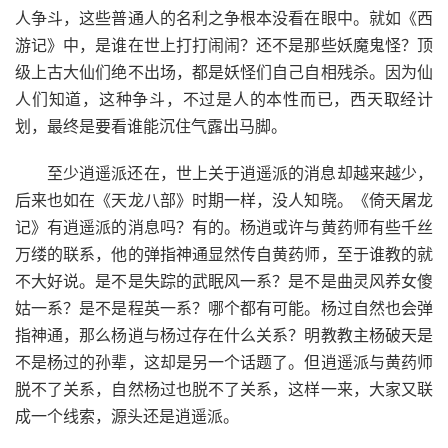
人争斗，这些普通人的名利之争根本没看在眼中。就如《西
游记》中，是谁在世上打打闹闹？还不是那些妖魔鬼怪？顶
级上古大仙们绝不出场，都是妖怪们自己自相残杀。因为仙
人们知道，这种争斗，不过是人的本性而已，西天取经计
划，最终是要看谁能沉住气露出马脚。
至少逍遥派还在，世上关于逍遥派的消息却越来越少，
后来也如在《天龙八部》时期一样，没人知晓。《倚天屠龙
记》有逍遥派的消息吗？有的。杨逍或许与黄药师有些千丝
万缕的联系，他的弹指神通显然传自黄药师，至于谁教的就
不大好说。是不是失踪的武眠风一系？是不是曲灵风养女傻
姑一系？是不是程英一系？哪个都有可能。杨过自然也会弹
指神通，那么杨逍与杨过存在什么关系？明教教主杨破天是
不是杨过的孙辈，这却是另一个话题了。但逍遥派与黄药师
脱不了关系，自然杨过也脱不了关系，这样一来，大家又联
成一个线索，源头还是逍遥派。