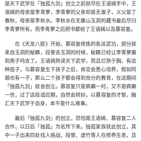
是天下武学在「独孤九剑」创立之前就尽在王语嫣手中，王
语嫣的母亲是李青萝，李青萝的父亲却是无崖子，义父是丁
春秋，母亲是李秋水。李秋水在无量山玉洞的藏书最后尽归
李青萝所有，而李青萝之后把书都给了王语嫣以及慕容复。
在《天龙八部》开始，慕容复修炼的各派武功，部分就
来自玉洞的秘籍，段誉去玉洞的时候，秘籍已经让李青萝搬
到燕子坞去了。王语嫣熟读天下武学，而且烂熟于胸，有这
种底子，与慕容复生下孩子之后，肯定会悉心培养，假如阿
碧也有一子，那么二个孩子都会得到充分的教育，在这期间
「独孤九剑」就会创立。慕容复只是疯癫一时，又不是疯癫
一世，过了这段适应期，自然会转好。以慕容复的才智，融
汇天下武学于自身，本不是什么难事。
最后「独孤九剑」的创立，恐怕是王语嫣、慕容复二人
合作，以日后「独孤」为名传下来。独孤家族就此创立，其
中一子出来四处找人挑战，段誉、虚竹等人在修养生息，且