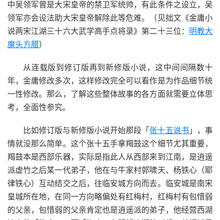
中吴领军曾是大宋皇帝的禁卫军统帅，有此条件之设立，吴
领军亦会设法助大宋皇帝解除此等危难。（见拙文《金庸小
说两宋江湖三十六大武学高手点将录》第二十三位：
明教大
魔头方腊
）
从连载版到修订版再到新修版小说，这中间间隔数十
年，金庸修改多次，这样修改完全可以看作是为作品细节统
一性修改。那么，了解这些整体故事的各方面就需要立体思
考，全面性参究。
比如修订版与新修版小说开始那段「
张十五说书
」，事
情就没那么简单。这个张十五手拿羯鼓这个细节尤其重要，
羯鼓本是西部乐器，实际是指此人从西部来到江南，是逍遥
派虚竹之后某一代弟子，他在与牛家村郭啸天、杨铁心（耶
律铁心）互动结交之后，往临安城方向而去。临安城是南宋
皇城所在地，在同一方向略偏处有红梅村，红梅村有包惜弱
的父亲，包惜弱的父亲肯定也是逍遥派的弟子，他经营西湖