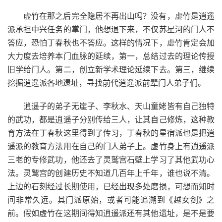
虚竹在那之后完全隐居不再出山吗？没有，虚竹是逍遥
派承担中兴任务的掌门，他想退下来，不仅苏星河的门人不
答应，恐怕丁春秋也不答应。这样的情况下，虚竹肯定会加
大力度去培养本门血脉的延续，第一，总结过去的理论传授
旧学给门人。第二，创立新学术理论延续下去。第三，继续
挖掘逍遥派各地遗址，寻找前代逍遥派前辈门人弟子们。
逍遥子的弟子无崖子、李秋水、天山童姥皆有自己独特
的武功，都是逍遥子分别传给三人，让其自己修炼，这种教
育方法在丁春秋这里得到了传习，丁春秋的星宿派也是把逍
遥派的教育方法用在自己的门人弟子上。虚竹身上有逍遥派
三老的专修武功，他还去了灵鹫宫石壁上学习了其他武功心
法。灵鹫宫的创建历史不知道几百年上千年，谁也说不清。
上边的石刻经过长期使用，已经出现多处磨损，可想而知时
间非常久远。其门派原始，或者可能追溯到《越女剑》之
前。假如虚竹在这期间得知逍遥派还有其他遗址，是不是要