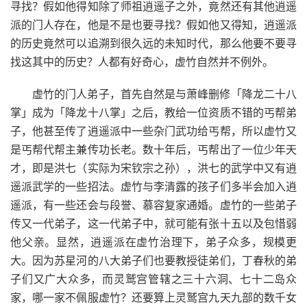
寻找？假如他得知除了师祖逍遥子之外，竟然还有其他逍遥
派的门人存在，他是不是也要寻找？假如他又得知，逍遥派
的历史竟然可以追溯到很久远的未知时代，那么他要不要寻
找这其中的历史？人都有好奇心，虚竹自然并不例外。
虚竹的门人弟子，首先自然是与萧峰删修「降龙二十八
掌」成为「降龙十八掌」之后，教给一位资质不错的丐帮弟
子，他甚至传了逍遥派中一些杂门武功给丐帮，所以虚竹又
是丐帮代帮主兼传功长老。数十年后，丐帮出了一位少年天
才，即是洪七（实际为宋钦宗之孙），洪七的武学中又有逍
遥派武学的一些招法。虚竹与李清露的孩子们多半会加入逍
遥派，有一些还会与段誉、慕容复家通婚。虚竹的一些弟子
传又一代弟子，这一代弟子中，就可能有张十五以及包惜弱
他父亲。显然，逍遥派在虚竹治理下，弟子众多，规模更
大。因为苏星河的八大弟子们也要教授徒弟们，丁春秋的弟
子们又广大众多，而灵鹫宫管辖之三十六洞、七十二岛众
家，哪一家不佩服虚竹？还要算上灵鹫宫九天九部的数千女