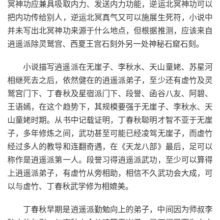
冥神功应兼具吸取内力、发送内力功能，逆运北冥神功可以
把内功传给别人，逆运北冥真气又可以施展生死符，小说中
并未写出北冥神功来源于什么地点，但根据推测，应该来自
逍遥派除灵鹫宫、西夏王宫石刻外另一处神秘石窟石刻。
小说描写逍遥派在无崖子、李秋水、天山童姥、苏星河
相继死去之后，依然健在的逍遥派弟子，至少还有虚竹及灵
鹫宫门下、丁春秋及星宿派门下、段誉、函谷八友、阿碧、
王语嫣，在这个趋势下，其规模要强于无崖子、李秋水、天
山童姥时期。从书中记载证明，丁春秋聪明才智不亚于无崖
子，多年修炼之间，武功甚至可能已经凌驾无崖子，而虚竹
经过多人的教导和连翻奇遇，在《天龙八部》最后，足可以
称作是逍遥派第一人。段誉习得逍遥派武功，至少可以算得
上逍遥派弟子，有虚竹从旁相助，相信不久武功会大成，可
以与虚竹、丁春秋武学修为相媲美。
丁春秋早期是逍遥派勤勉向上的弟子，中间因为师叔李