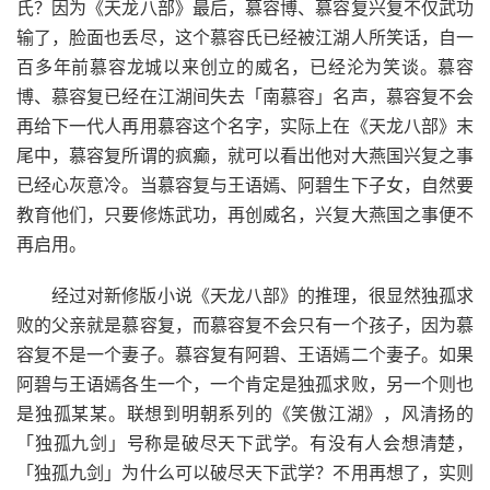
氏？因为《天龙八部》最后，慕容博、慕容复兴复不仅武功
输了，脸面也丢尽，这个慕容氏已经被江湖人所笑话，自一
百多年前慕容龙城以来创立的威名，已经沦为笑谈。慕容
博、慕容复已经在江湖间失去「南慕容」名声，慕容复不会
再给下一代人再用慕容这个名字，实际上在《天龙八部》末
尾中，慕容复所谓的疯癫，就可以看出他对大燕国兴复之事
已经心灰意冷。当慕容复与王语嫣、阿碧生下子女，自然要
教育他们，只要修炼武功，再创威名，兴复大燕国之事便不
再启用。
经过对新修版小说《天龙八部》的推理，很显然独孤求
败的父亲就是慕容复，而慕容复不会只有一个孩子，因为慕
容复不是一个妻子。慕容复有阿碧、王语嫣二个妻子。如果
阿碧与王语嫣各生一个，一个肯定是独孤求败，另一个则也
是独孤某某。联想到明朝系列的《笑傲江湖》，风清扬的
「独孤九剑」号称是破尽天下武学。有没有人会想清楚，
「独孤九剑」为什么可以破尽天下武学？不用再想了，实则