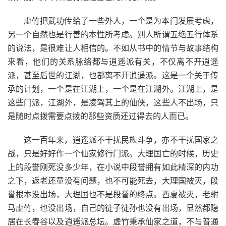
虚竹把武功传给了一些外人，一个是为本门发展考虑，
另一个自然也是行善的本性所考虑。别人所谓五绝五行体系
的说法，是很难让人相信的。不如从书中的情节与故事结构
来看，他们的关系脉络都与逍遥派有关，不仅离不开逍遥
派，甚至后世的江湖，也都离不开逍遥派。这是一个关于传
承的计划，一个是在江湖上，一个是在江湖外。江湖上，是
这些门派，江湖外，是凌驾其上的仙侠，这些人不出场，只
是随时点拨需要点拨的那些资质还过得去的人而已。
这一百年来，逍遥派不干扰民族斗争，亦不干扰国家之
战，只是好好作一个仙家修行门派。大理国亡的时候，历史
上的段誉刚死没多少年，在小说中段誉拥有如此精深的内功
之下，返老还童没有问题，也不可能死去，大理国被灭，段
誉根本没出场，大理国也不是段誉的终点。西夏被灭，老驸
马虚竹，也没出场，自己的徒子徒孙也没有出场，显然都隐
居在长春谷以及逍遥派总坛。虚竹秉承仙家之道，不与普通