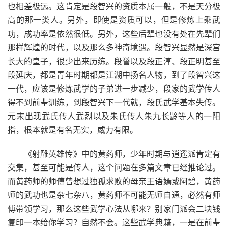
也相差极远。这肯定是段智兴的资质本属一般，不是天分极
高的那一类人。另外，即使是资质可以，但是修炼上乘武
功，成功率是依然很低。另外，这些后辈也没有处在先辈们
那样辉煌的时代，以及那么多神奇境遇。段智兴显然是深宫
长大的皇子，很少出来历练。段誉以及段正淳、段正明甚至
段延庆，都是青年时期都是江湖中扬名人物，到了段智兴这
一代，应该是修炼武学的子弟进一步减少，段家的武学传人
得不到前辈训练，到段智兴下一代就，段氏武学基本失传。
元末出现武氏传人武烈以及朱氏传人朱九长龄等人的一阳
指，根本就是有名无实，威力有限。
《射雕英雄传》中的黄药师，少年时期与逍遥派肯定有
交集，甚至可能是传人，这个问题在多篇文章已经推论过。
而黄药师的师傅曾想过独孤求败的母亲王语嫣或阿碧，黄药
师的武功也是杂七杂八，黄药师不可能无师自通，必然有师
傅带领学习，那么这些武学心法从哪来？别家门派会二块钱
复印一本给你学习？自然不会。这些武学典籍，一是在前辈