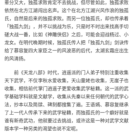
辈分又大，独孤求败肯定不去挑战，但尽管如此，独孤求败
依然在北方江湖闯出名声。这个在北方江湖兴风作浪的独孤
氏，自然是后来的独孤求败。而另一位独孤氏，却也传承着
「独孤九剑」，并不以挑战为乐，只是时不时出来找高手切
磋大战一番，比如《神雕侠侣》之后，可能会迎战杨过、小
龙女。在明代晚期时候，独孤氏传人把「独孤九剑」剑诀传
给了慕容复四大家臣之一的风波恶的后代，太湖玄霜庄出生
的风清扬。
前《天龙八部》时代，逍遥派的门人弟子特别注重收集
天下武学，不仅李秋水爱收集，天山童姥也收集，无崖子也
收集，相信前代掌门逍遥子更爱收集武学秘籍。这一派的武
学基础学科就是文献学，收集从先秦以来任何朝代的武学心
法，抄本以及简牍、碑刻都搜集了遍。王语嫣、慕容复继承
了上一代人传承下来的武学秘籍，而独孤氏的一个癖好就是
谁有新奇武功，他就要过去挑战，或许这是一种对武学文献
版本学一种另类的渴望也说不定呢。