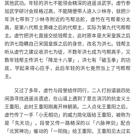
其他武功。年轻的洪七不能领会精深的逍遥派武学。虚竹参
加武学研讨会规格过高，不能随便带人进入少林寺，就把少
年洪七带到了少林寺附近的丐帮总舵，虚竹在丐帮辈分太
高，是第八代帮主萧峰之后的代帮主，实际为第九代丐帮帮
主。虚竹把洪七直接交给钱帮主，此时原本是大宋皇族之后
的洪七隐瞒自己宋国皇族之后的身世，改名为洪七。钱帮主
听从虚竹之建议收洪七为徒，不数年洪七成为丐帮高手，又
数年钱帮主传洪七「降龙十八掌」，洪七有「破玉拳」的功
底，学起来得心应手，此后年轻的洪七竟然当上了丐帮帮
主。
又过了多年，虚竹与段誉结伴同行，二人打扮道装四处
闲游寻找逍遥派遗迹，在山道上遇到了意志消沉的抗金义士
王重阳，此时王重阳刚离开林朝英。二人点化王重阳之后，
虚竹传了一手「小无相功」的威力简化版给王重阳，被称为
是「先天功」。段誉又传一路精深的以「六脉神剑」配合
「北冥神功」催动的「一阳指」给王重阳，王重阳见太过玄