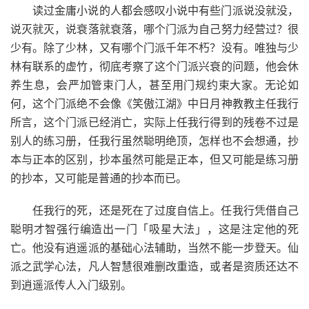
读过金庸小说的人都会感叹小说中有些门派说没就没，
说灭就灭，说衰落就衰落，哪个门派为自己努力经营过？很
少有。除了少林，又有哪个门派千年不朽？没有。唯独与少
林有联系的虚竹，彻底考察了这个门派兴衰的问题，他会休
养生息，会严加管束门人，甚至用门规约束大家。无论如
何，这个门派绝不会像《笑傲江湖》中日月神教教主任我行
所言，这个门派已经消亡，实际上任我行得到的残卷不过是
别人的练习册，任我行虽然聪明绝顶，怎样也不会想通，抄
本与正本的区别，抄本虽然可能是正本，但又可能是练习册
的抄本，又可能是普通的抄本而已。
任我行的死，还是死在了过度自信上。任我行凭借自己
聪明才智强行编造出一门「吸星大法」，这是注定他的死
亡。他没有逍遥派的基础心法辅助，当然不能一步登天。仙
派之武学心法，凡人智慧很难删改重造，或者是资质还达不
到逍遥派传人入门级别。