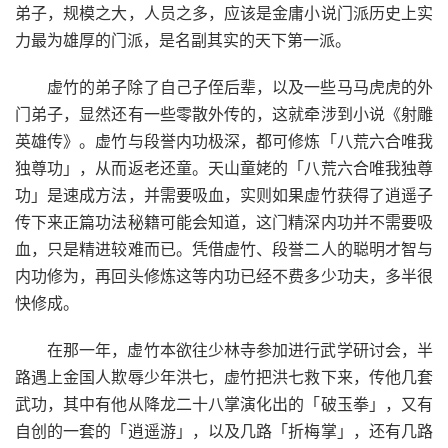
弟子，规模之大，人员之多，应该是金庸小说门派历史上实
力最为雄厚的门派，是名副其实的天下第一派。
虚竹的弟子除了自己子侄后辈，以及一些马马虎虎的外
门弟子，显然还有一些零散外传的，这就牵涉到小说《射雕
英雄传》。虚竹与段誉内功极深，都可修炼「八荒六合唯我
独尊功」，从而返老还童。天山童姥的「八荒六合唯我独尊
功」是速成方法，并需要吸血，实则如果虚竹获得了逍遥子
传下来正篇功法秘籍可能会知道，这门精深内功并不需要吸
血，只是精进较难而已。凭借虚竹、段誉二人的聪明才智与
内功修为，再回头修炼这等内功已经不费多少功夫，多半很
快修成。
在那一年，虚竹本欲往少林寺参加进行武学研讨会，半
路遇上金国人欺辱少年洪七，虚竹把洪七救下来，传他几套
武功，其中有他从降龙二十八掌演化出的「破玉拳」，又有
自创的一套的「逍遥游」，以及几路「折梅掌」，还有几路