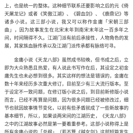
上，也是统一的整体。这种细节联系还要影响之后的元《倚
天屠龙记》或者《笑傲江湖》、《碧血剑》、《鹿鼎记》等
诸多小说。这三部小说，我又可以称作金庸「宋朝三部
曲」，因为故事发生在北宋末年到南宋末年这一百多年之
间，时间隔得不久。江湖门派有前后承接性，人物角色的发
展，其家族血脉传承以及江湖门派传承都有脉络可寻。
金庸小说《天龙八部》虽然成书较晚，但书成之后，立
即为大众熟悉且热爱，有人说此书写作在后，其设定之初金
庸先生也未必想到很多。其实这样的想法是错误的，金庸在
数十年来经历多次重大修订，目前至少有三大流行版本。至
于设定不一致问题，在修订版小说之后，到目前新修版小说
而言，已经不再算是问题，因为很多问题已经被修改过，细
节也就因故事情节变化，以前有些矛盾就成了一些新故事的
基本细节，所以，如果谈两宋间的江湖历史，《天龙八部》
之中的江湖故事必然是第一要着重参考。这部小说称得上是
所有金庸小说的「总纲」（若不算《越女剑》这部短篇发生