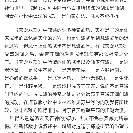
首先是一个学派，慢慢演变成逍遥派。金庸小说先秦世界是
神仙世界，《越女剑》中阿青与白猿所修炼的剑法是仙剑，
阿青在小说中体现的武功，是仙家剑法，凡人不能抵抗。
《天龙八部》中叙述的许多神奇武功，实在是写的是仙
家武学的玄化到实化的过程，也是仙派武学到凡派武学的退
化过程，但总体上仙派武学不是凡派武学。在《天龙八部》
故事时间之后，金庸江湖的后世武学就没有那么神奇之处
了。《天龙八部》中所谓的仙派武学以及仙家气派，一是返
老还童，一是长生不死，一是万毒不侵。一是六脉神剑，一
是乔峰的擒龙手，一是北冥神功，一是小无相功，一是生死
符，一是斗转星移，一是珍珑棋局等等等等，说的不是普通
门派的武学。逍遥派的神奇之处是处处远高于普通江湖门派
的武功，在连载版小说中少林玄难见苏星河的内功就有所比
较，这让玄难亦吃惊非小。对于名声威望甚高的江湖大派，
一旦得见逍遥派玄奥若神的武功，也是不免被其威力所震
慑。在新修版小说叙述中，增加对逍遥子踪迹研究的渴望与