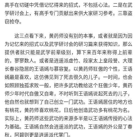
高手在切磋中凭借记忆得来的招式，不包括心法。二是在武
学研讨会上，有高手专门贡献出来供大家研习参考。三靠盗
窃抢夺。
这三点看下来，黄药师没有别的本事，或者就是因为因
为记忆来的招式以及武学研讨会的研习篇来获得知识，那么
提供者就只能是武学前辈级别，算下来百年来称得上前辈
的，寥寥数人。或者是逍遥派虚竹、段家太上皇段誉、大理
长春谷隐居的王语嫣与慕容复。以黄药师狂傲的个性，王语
嫣最是喜欢，这仿佛见到了死去很久的儿子。一时间，也会
如照顾独孤求败一般，把许多武功教给这个狂傲少年，黄药
师少年时代自傲又自卑，不时听到王语嫣说起死去的儿子，
他自然也就想到了自己创立一门武功。王语嫣居住的地方也
有桃花，黄药师喜欢桃花，日后他创造武功多有桃花为名。
实际上，黄药师这些武功的来源多半是以王语嫣传授的心法
为基础。王语嫣自然会逍遥派的武功，王语嫣的外公是丁春
秋，阿碧则更是逍遥派代掌门。