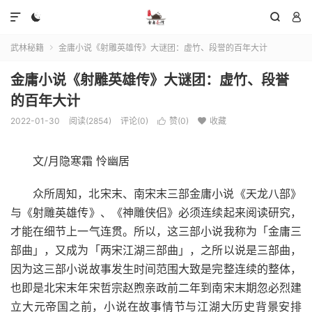




武林秘籍
金庸小说《射雕英雄传》大谜团：虚竹、段誉的百年大计

金庸小说《射雕英雄传》大谜团：虚竹、段誉
的百年大计
2022-01-30
阅读(2854)
评论(0)
赞(
0
)
收藏


文/月隐寒霜 怜幽居
众所周知，北宋末、南宋末三部金庸小说《天龙八部》
与《射雕英雄传》、《神雕侠侣》必须连续起来阅读研究，
才能在细节上一气连贯。所以，这三部小说我称为「金庸三
部曲」，又成为「两宋江湖三部曲」，之所以说是三部曲，
因为这三部小说故事发生时间范围大致是完整连续的整体，
也即是北宋末年宋哲宗赵煦亲政前二年到南宋末期忽必烈建
立大元帝国之前，小说在故事情节与江湖大历史背景安排