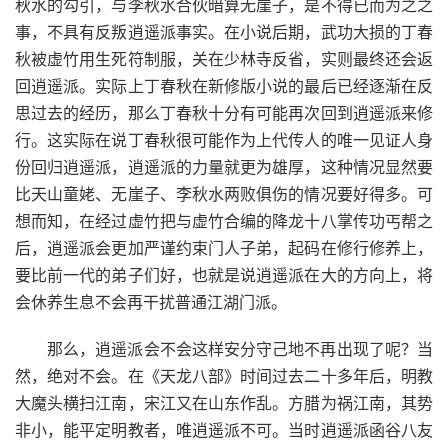
秋水的勾引，与李秋水合伙暗算无崖子，是不得已而为之之
事，不具有反叛逍遥派事实。在小说后期，武功大损的丁春
秋被虚竹用生死符制服，关在少林寺反省，实则最终还会返
回逍遥派。实际上丁春秋在新修版小说的最后已经逐渐在反
思过去的经历，那么丁春秋十分有可能再次回到逍遥派来修
行。这实际在说丁春秋很可能作为上代传人的唯一见证人身
份回归逍遥派，逍遥派的力量就更为雄厚，这种情况显然要
比天山童姥、无崖子、李秋水两败俱伤的情况要好得多。可
想而知，在经过虚竹把与虚竹合编的降龙十八掌传功丐帮之
后，逍遥派会更加严谨约束门人子弟，起码在修行修养上，
要比前一代的弟子们好，也就是说逍遥派在大的方向上，将
会休养生息不会再干扰普通江湖门派。
那么，逍遥派会不会这样安分守己地不再出现了呢？当
然，绝对不会。在《天龙八部》时间过去二十多年后，明教
大魔头横扫江南，宋江又在山东作乱。方腊为祸江南，其势
非小，能平定明教者，唯逍遥派不可。当时逍遥派函谷八友