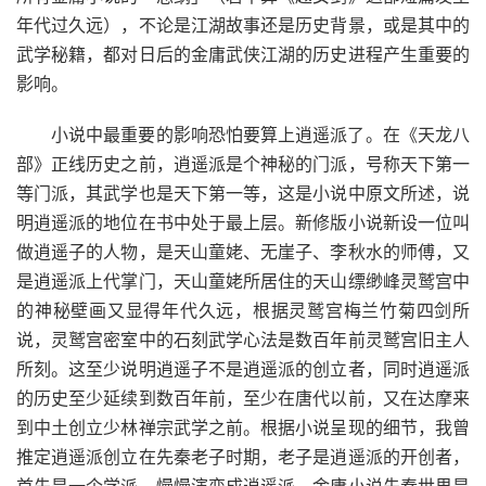
年代过久远），不论是江湖故事还是历史背景，或是其中的
武学秘籍，都对日后的金庸武侠江湖的历史进程产生重要的
影响。
小说中最重要的影响恐怕要算上逍遥派了。在《天龙八
部》正线历史之前，逍遥派是个神秘的门派，号称天下第一
等门派，其武学也是天下第一等，这是小说中原文所述，说
明逍遥派的地位在书中处于最上层。新修版小说新设一位叫
做逍遥子的人物，是天山童姥、无崖子、李秋水的师傅，又
是逍遥派上代掌门，天山童姥所居住的天山缥缈峰灵鹫宫中
的神秘壁画又显得年代久远，根据灵鹫宫梅兰竹菊四剑所
说，灵鹫宫密室中的石刻武学心法是数百年前灵鹫宫旧主人
所刻。这至少说明逍遥子不是逍遥派的创立者，同时逍遥派
的历史至少延续到数百年前，至少在唐代以前，又在达摩来
到中土创立少林禅宗武学之前。根据小说呈现的细节，我曾
推定逍遥派创立在先秦老子时期，老子是逍遥派的开创者，