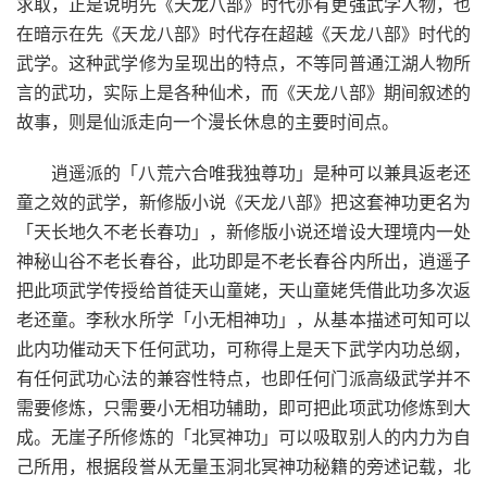
求取，正是说明先《天龙八部》时代亦有更强武学人物，也
在暗示在先《天龙八部》时代存在超越《天龙八部》时代的
武学。这种武学修为呈现出的特点，不等同普通江湖人物所
言的武功，实际上是各种仙术，而《天龙八部》期间叙述的
故事，则是仙派走向一个漫长休息的主要时间点。
逍遥派的「八荒六合唯我独尊功」是种可以兼具返老还
童之效的武学，新修版小说《天龙八部》把这套神功更名为
「天长地久不老长春功」，新修版小说还增设大理境内一处
神秘山谷不老长春谷，此功即是不老长春谷内所出，逍遥子
把此项武学传授给首徒天山童姥，天山童姥凭借此功多次返
老还童。李秋水所学「小无相神功」，从基本描述可知可以
此内功催动天下任何武功，可称得上是天下武学内功总纲，
有任何武功心法的兼容性特点，也即任何门派高级武学并不
需要修炼，只需要小无相功辅助，即可把此项武功修炼到大
成。无崖子所修炼的「北冥神功」可以吸取别人的内力为自
己所用，根据段誉从无量玉洞北冥神功秘籍的旁述记载，北