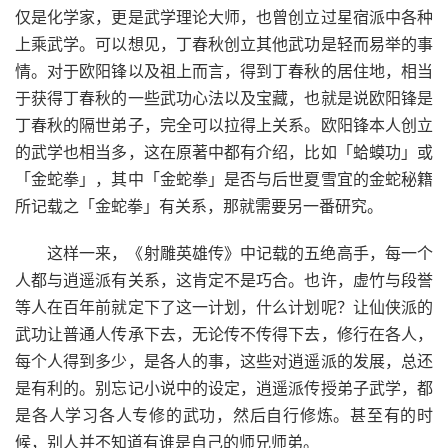
仅是化学家，更是武学理论大师，也曾创立过星宿派中各种
上乘武学。可以想见，丁春秋创立其他武功是轻而易举的事
情。对于欧阳锋以及祖上而言，得到丁春秋的居住地，相当
于获得丁春秋的一些武功心法以及宝藏，也就是说欧阳锋是
丁春秋的隔世弟子，完全可以拉得上关系。欧阳锋本人创立
的武学也相当多，这在原著中都有介绍，比如「蛤蟆功」或
「金蛇拳」，其中「金蛇拳」是否与后世夏雪宜的金蛇秘籍
所记载之「金蛇拳」有关系，那就需要另一番研究。
这样一来，《射雕英雄传》中记载的五绝高手，每一个
人都与逍遥派有关系，这肯定不是巧合。也许，虚竹与段誉
等人在百年前就定下了这一计划，什么计划呢？让仙侠派的
武功让普通人传承下去，无论传不传得下去，修行在各人，
每个人得到多少，是各人的事，这些对逍遥派的发展，总还
是有利的。别忘记小说中的设定，逍遥派传授弟子武学，都
是各人学习各人专修的武功，然后自行修炼。甚至有的时
候，别人并不知道有谁是自己的师兄师弟。