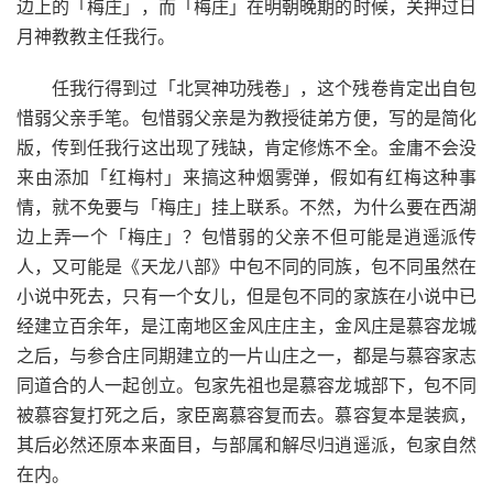
边上的「梅庄」，而「梅庄」在明朝晚期的时候，关押过日
月神教教主任我行。
任我行得到过「北冥神功残卷」，这个残卷肯定出自包
惜弱父亲手笔。包惜弱父亲是为教授徒弟方便，写的是简化
版，传到任我行这出现了残缺，肯定修炼不全。金庸不会没
来由添加「红梅村」来搞这种烟雾弹，假如有红梅这种事
情，就不免要与「梅庄」挂上联系。不然，为什么要在西湖
边上弄一个「梅庄」？包惜弱的父亲不但可能是逍遥派传
人，又可能是《天龙八部》中包不同的同族，包不同虽然在
小说中死去，只有一个女儿，但是包不同的家族在小说中已
经建立百余年，是江南地区金风庄庄主，金风庄是慕容龙城
之后，与参合庄同期建立的一片山庄之一，都是与慕容家志
同道合的人一起创立。包家先祖也是慕容龙城部下，包不同
被慕容复打死之后，家臣离慕容复而去。慕容复本是装疯，
其后必然还原本来面目，与部属和解尽归逍遥派，包家自然
在内。