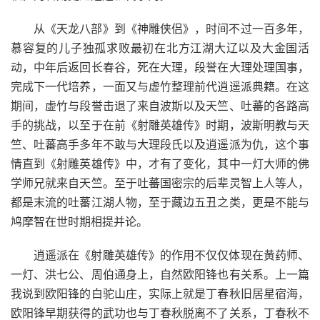
从《天龙八部》到《神雕侠侣》，时间不过一百多年，
慕容复的儿子独孤求败最初在北方江湖大辽以及大金国活
动，中年后返回长春谷，死在大理，段誉在大理处理国事，
完成下一代培养，一面又与虚竹整理前代逍遥派典籍。在这
期间，虚竹与段誉击退了来自波斯以及天竺、吐蕃的各路高
手的挑战，以至于在前《射雕英雄传》时期，波斯明教与天
竺、吐蕃高手多年不敢与大理段氏以及逍遥派为仇，这个事
情直到《射雕英雄传》中，才有了变化，其中一灯大师的佛
学师兄就来自天竺。至于吐蕃国密宗的后辈灵智上人等人，
都是末流的吐蕃江湖人物，至于藏边五丑之类，更是不能与
鸠摩智在世时期相提并论。
逍遥派在《射雕英雄传》的作用不仅仅体现在黄药师、
一灯、洪七公、周伯通身上，自然欧阳锋也有关系。上一篇
我说到欧阳锋的白驼山庄，实际上就是丁春秋旧居星宿海，
欧阳锋早期获得的武功也与丁春秋脱离不了关系，丁春秋不