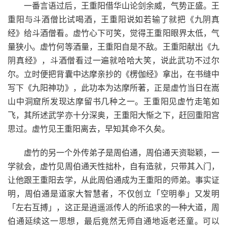
一番言语过后，王重阳借华山论剑余威，气势正盛。王
重阳与斗酒僧比试喝酒，王重阳说如若输了就把《九阴真
经》给斗酒僧看。虚竹心下可笑，觉得王重阳眼界太低，气
量狭小。虚竹何等酒量，王重阳自是不敌。王重阳献出《九
阴真经》，斗酒僧看过一遍就哈哈大笑，说此武功不过尔
尔。立时便把背囊中达摩亲抄的《楞伽经》拿出，在书缝中
写下《九阳神功》，此功本为达摩所著，正是虚竹当日在嵩
山中洞窟所发现达摩留书几种之一。王重阳见虚竹走笔如
飞，其所述武学亦十分深奥，王重阳大惭之下，赶回重阳宫
思过。虚竹见王重阳离去，早知其命不久矣。
虚竹的另一个外传弟子是周伯通，周伯通天资聪颖，一
学就会，虚竹见周伯通天性拙朴，自有造就，只带其入门，
让他跟王重阳去学，从此周伯通成为王重阳的师弟。事实证
明，周伯通是道家大智慧者，不仅创立「空明拳」又发明
「左右互搏」，这正是逍遥派传人的所追求的一种大道，周
伯通延续这一思想，最后竟然无师自通地返老还童。可以