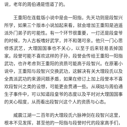
说，老年的周伯通是悟道了的。
王重阳在连载版小说中是会一阳指，先天功则是段智兴
所学，如果三个版本小说加起来看，就会增加王重阳是逍遥
派外门弟子的可能性。有一个环节很重要，一灯还是段皇爷
的时候，为人古板嗜好武学，并不和蔼可亲。他只一门心思
修炼武艺，大理国国事也不关心，以至于后来轻易丢掉国
家。段誉可能不喜欢这样的子孙，段誉会传给王重阳一阳指
武功，也许考虑到王重阳的资质可能高于段智兴。在原著小
说中，王重阳与段智兴交换武功，这解决有关大理段氏以及
全真派武功的来源问题矛盾，如果在修订上加上段誉本不喜
欢段智兴之类的设想，可能更会贯通一些。从瑛姑与周伯通
生子事件中，可以知道段皇爷的态度以及平时对大理国国事
的关心程度，从而看出段智兴这个人的资质与心态。
威震江湖一二百年的大理段氏六脉神剑在段智兴这里，
根本不见发挥，甚至他的一阳指与段誉时代的段家高手们，