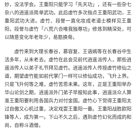
妙，没法学会。王重阳只能学习「先天功」，还有一些杂七
杂八的逍遥派简单武功。此后虚竹多次指点王重阳武功，王
重阳武功大进。虚竹、段誉一直化妆成老道士模样见王重
阳，段誉与虚竹「八荒六合唯我独尊功」修炼到精深处，可
以随意变化年老年少，易筋换骨。
虚竹来到大理长春谷，慕容复、王语嫣等在长春谷中生
活多年，从未老去。虚竹在此会见前代逍遥派传人，那些逍
遥派传人以弟子礼节拜见虚竹。逍遥派传人传授虚竹修仙之
道，期望虚竹能如前代掌门一样可以修仙成功，飞升上界。
只是飞升何等之难，虚竹苦思未果。这年，正是王重阳举办
华山论剑之期，逍遥派外门弟子早报知此事，逍遥派众人算
准王重阳要利用各国兵力对付金国。虚竹心下觉得王重阳太
过自傲又心机过重，决定戏耍王重阳一番。王重阳战胜欧阳
锋等人，成为第一。下山不久之后，遇到虚竹幻化而成的和
尚，自称斗酒僧。