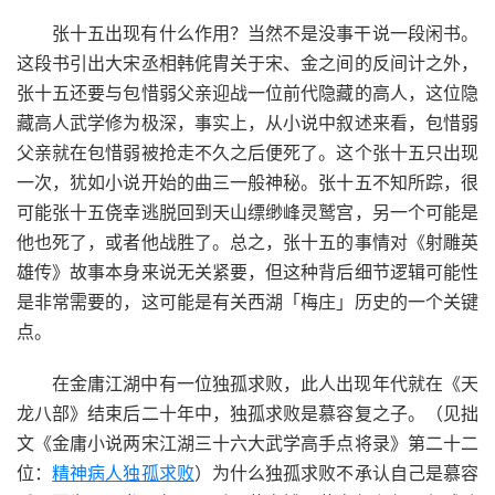
张十五出现有什么作用？当然不是没事干说一段闲书。
这段书引出大宋丞相韩侂胄关于宋、金之间的反间计之外，
张十五还要与包惜弱父亲迎战一位前代隐藏的高人，这位隐
藏高人武学修为极深，事实上，从小说中叙述来看，包惜弱
父亲就在包惜弱被抢走不久之后便死了。这个张十五只出现
一次，犹如小说开始的曲三一般神秘。张十五不知所踪，很
可能张十五侥幸逃脱回到天山缥缈峰灵鹫宫，另一个可能是
他也死了，或者他战胜了。总之，张十五的事情对《射雕英
雄传》故事本身来说无关紧要，但这种背后细节逻辑可能性
是非常需要的，这可能是有关西湖「梅庄」历史的一个关键
点。
在金庸江湖中有一位独孤求败，此人出现年代就在《天
龙八部》结束后二十年中，独孤求败是慕容复之子。（见拙
文《金庸小说两宋江湖三十六大武学高手点将录》第二十二
位：
精神病人独孤求败
）为什么独孤求败不承认自己是慕容