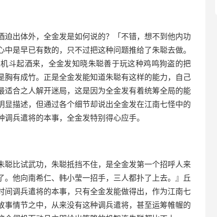
酒迫出体外，全金发是如何说的？「不错，想不到他内功
心中是早已有数的，只不过把这种问题推给了朱聪去做。
处机斗起酒来，全金发知晓朱聪善于玩这种鸡鸣狗盗的把
是胸有成竹。正是全金发能知道朱聪有这样的能力，自己
最适合之人解开迷局，这是因为全金发有着统筹全局的能
明显描述，但通过各个细节却说出全金发在江南七怪中的
种调兵遣将的本事，全金发特别得心应手。
朱聪比试武功，朱聪抵挡不住，是全金发第一个招呼人来
了。他向南希仁、韩小莹一招手，三人都扑了上去。』丘
时间调兵遣将的本事，只有全金发能做得出，作为江南七
故事情节之中，从来没有这种调兵遣将，甚至运筹帷幄的