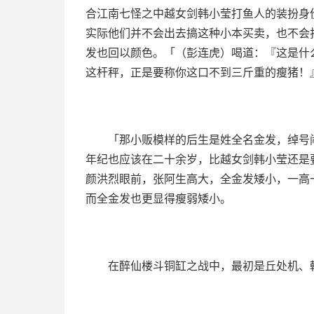
合江南七怪之中越女剑韩小莹打鱼人的装扮身
实际他们并不会出去搞这种小本买卖，也不会
发也回以颜色。「（彭连虎）喝道：『这是什
这杆秤，正是要称你这口不到三斤重的瘦猪！
「那小贩模样的后生是姓全名金发，绰号
年纪也应该在二十余岁，比越女剑韩小莹还是
颜洪烈眼前，张阿生高大，全金发矮小，一高
而全金发也更显得瘦弱矮小。
在醉仙楼斗铜缸之战中，最初是丘处机、