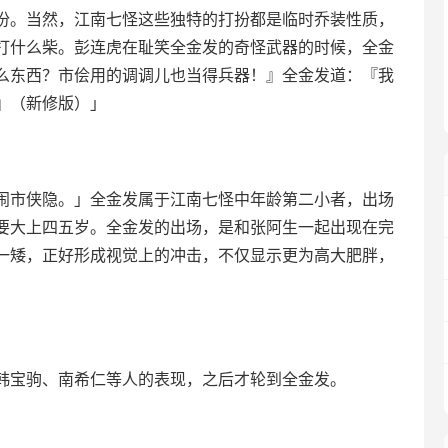
份。当然，江南七怪这些独特的打扮都是临时乔装性质，
打什么柴。彭连虎在耻笑全金发的奇怪武器的时候，全金
么东西？市侩用的调调儿也当得兵器！』全金发道：『我
』（新修版）」
闹市侠隐。」全金发属于江南七怪中年龄第二小者，出场
要大上四五岁。全金发的出场，是和张阿生一起出现在完
一矮，正好形成视觉上的冲击，不仅显示更为高大肥胖，
韩宝驹、南希仁等人的表现，之后才轮到全金发。