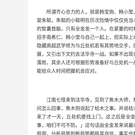
所谓齐心合力的人，就是韩宝驹、韩小莹
是朱聪，朱聪的小聪明在历次险情中仅仅充当
的智囊首脑，只有全金发一个人。在紧要的时
招手南希仁、韩小莹与自己一起上，但实际上
隐藏高超武学修为与丘处机若有其势地交手，
展，又引出下文约去法华寺一战。如果不出现
落败，其余人还可根据形势准备好与丘处机一
能给众人时间把握机会应对。
江南七怪来到法华寺，见到了焦木大师，
问怎么回事，焦木则说起了枯木之事。并说枯
来了才一天，丘处机便找上门。这之后是全
事，咱们不可不防。」这句话由全金发来说最
局观，分析局势判断局势都极其自信，事实也