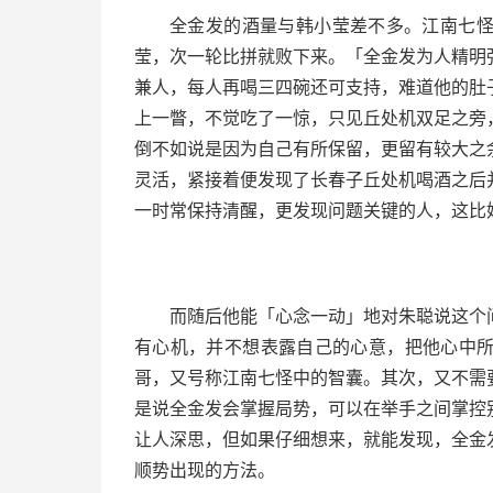
全金发的酒量与韩小莹差不多。江南七
莹，次一轮比拼就败下来。「全金发为人精明
兼人，每人再喝三四碗还可支持，难道他的肚
上一瞥，不觉吃了一惊，只见丘处机双足之旁
倒不如说是因为自己有所保留，更留有较大之
灵活，紧接着便发现了长春子丘处机喝酒之后
一时常保持清醒，更发现问题关键的人，这比
而随后他能「心念一动」地对朱聪说这个
有心机，并不想表露自己的心意，把他心中
哥，又号称江南七怪中的智囊。其次，又不需
是说全金发会掌握局势，可以在举手之间掌控
让人深思，但如果仔细想来，就能发现，全金
顺势出现的方法。