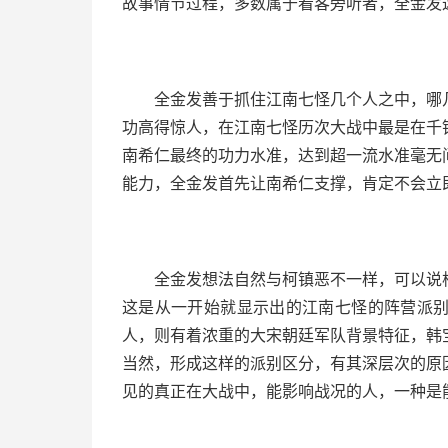
故事情节过程，多数属于看客旁听者，全金发
全金发善于抓住江南七怪几个人之中，哪
功高得惊人，在江南七怪历次大战中最是在千
南希仁最终的功力水准，达到超一流水准毫无
能力，全金发首先让南希仁支撑，肯定不会立
全金发想法自然与柯镇恶不一样，可以说
这是从一开始就显示出的江南七怪的阵营派
人，则有着浓重的大宋朝廷军队背景特征，韩
当然，形成这样的派别区分，有其深层次的原
见的真正在大战中，能影响战况的人，一种是