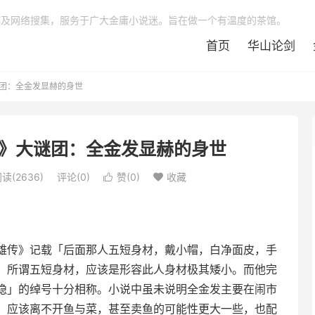
稿及网络搜集，服务于广大金庸小说迷。旨在做一个有温度的茶馆。
首页
华山论剑
团：全金发显赫的身世
》大谜团：全金发显赫的身世
读(2636)
评论(0)
赞(
0
)
收藏


雄传》记载「后面那人五短身材，戴小帽，白净面皮，手
」所谓五短身材，应该是形容此人身材极其矮小。而他完
隐」的绰号十分相称。小说中虽未说明全金发主要在闹市
，应该离不开鱼与菜，甚至卖鱼的可能性更大一些，也配