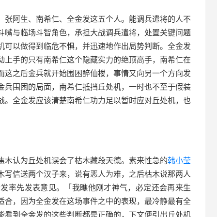
、张阿生、南希仁、全金发这五个人。能调兵遣将的人不
斗嘴与临场斗智角色，承担大战调兵遣将，处置关键问题
机可以做得到临危不惧，并迅速地作出局势判断。全金发
动上手的只有南希仁这个隐藏实力的绝顶高手，南希仁在
而这之后金兵就开始围困醉仙楼，事情又向另一个方向发
金兵围困的局面，南希仁抵挡丘处机，一时也不至于假装
战。全金发应该清楚南希仁功力足以暂时应对丘处机，也
焦木认为丘处机误会了枯木藏段天德。素来性急的
韩小莹
木写信送两个汉子来，说有恶人为难，之后枯木说那两人
金发率先发表意见。「我瞧他刚才神气，必定还会再来生
适合，因为全金发在这场事件之中的表现，最冷静最有全
能看到全金发的这些判断都是正确的，下文便引出丘处机