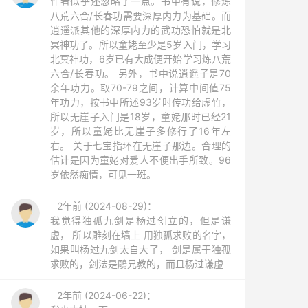
作者似乎还忽略了一点。书中有说，修炼
八荒六合/长春功需要深厚内力为基础。而
逍遥派其他的深厚内力的武功恐怕就是北
冥神功了。所以童姥至少是5岁入门，学习
北冥神功，6岁已有大成便开始学习炼八荒
六合/长春功。 另外，书中说逍遥子是70
余年功力。取70-79之间，计算中间值75
年功力，按书中所述93岁时传功给虚竹，
所以无崖子入门是18岁，童姥那时已经21
岁，所以童姥比无崖子多修行了16年左
右。 关于七宝指环在无崖子那边。合理的
估计是因为童姥对爱人不便出手所致。96
岁依然痴情，可见一斑。
2年前 (2024-08-29)：
我觉得独孤九剑是杨过创立的，但是谦
虚， 所以雕刻在墙上 用独孤求败的名字，
如果叫杨过九剑太自大了， 剑是属于独孤
求败的，剑法是鵰兄教的，而且杨过谦虚
2年前 (2024-06-22)：