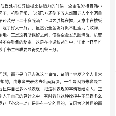
怪与丘处机在醉仙楼比拼酒力的时候，全金发紧接着韩小
强干，机警异常，心想已方还剩下五人然而五人个个酒量
子还装得下二十多碗酒？正以为胜算在握，无意中在楼板
，湿了好大一滩。」虽然说全金发好似不胜酒力而败阵，
余地。正是这有所保留之闲，使得全金发头脑清醒，机变
并不会醉倒的秘密。这是在小说叙述当中，江南七怪里唯
妙手书生朱聪要显得更机警三分。
问题，而不是自己去说这个事情，证明全金发这个人非常
所想的，由朱聪去表达去出面解决，一个是因为朱聪是二
要显得自己多么能表现，把这种表现的事情教给别人，正
别人于自己的算计之中，有时看似这种操控并不显得多么
发这「心念一动」是带有一定的目的，又因为这种目的而