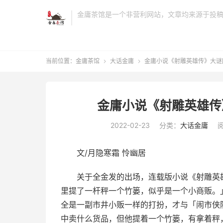
金庸茶馆是一个非营利网站，文章均来源于投
当前位置：
金庸茶馆
大话金庸
金庸小说《射雕英雄传》大谜


金庸小说《射雕英雄传
2022-02-23
分类：
大话金庸
阅
文/月隐寒霜 怜幽居
关于全金发的出场，连载版小说《射雕英
里提了一杆秤一个竹篓，似乎是一个小商贩。
全是一副市井小贩一样的打扮，才与「闹市侠
中卖什么货品，但他提着一个竹篓，有拿着秤