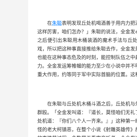
在
朱聪
表明发现丘处机喝酒善于用内力把
这样厉害，咱们怎办？」朱聪的说法，全金发
之后便引出朱聪用木桶装酒的魔术手法与丘
戏，所以把这种事直接推给朱聪去作，全金发
也能在这种事态危及的时刻，能控制队伍之中
力。全金发运筹帷幄的能力至少在小说中并不
重大作用，约等同于军中实际首脑的位置。这
在朱聪与丘处机木桶斗酒之后，丘处机与
群殴。「全金发叫道：『道长，莫怪咱们无礼
处机道：『你们八个人一齐来。』」这种第一
怪的老大柯镇恶，在整个小说《射雕英雄传》