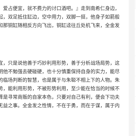
，爱占便宜，就不费力的讨口酒吧。』走到南希仁身边，
起，双足抵住缸边，空中用力，双脚一挺，他身子如箭般
和那铜缸随相反方向飞出，铜缸迳往丘处机飞来，全金发
宜，只是说他善于巧妙利用形势，善于分析战场局势，这
明他不勉强去硬碰硬，也十分慎重保持自身的实力，能尽
的临场判断的智慧，也是属于与朱聪不相上下的人物。朱
势，能利用形势，不被形势利用，至少能在恰当的时候不
算是寻常商贩的自家本色，只要对自己有利，便会下功夫
无益之事。全金发之性情，不在于勇，而在于谋，属于内