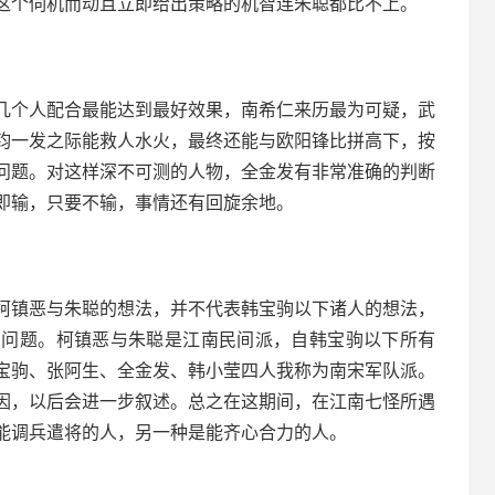
这个伺机而动且立即给出策略的机智连朱聪都比不上。
几个人配合最能达到最好效果，南希仁来历最为可疑，武
钧一发之际能救人水火，最终还能与欧阳锋比拼高下，按
问题。对这样深不可测的人物，全金发有非常准确的判断
即输，只要不输，事情还有回旋余地。
柯镇恶与朱聪的想法，并不代表韩宝驹以下诸人的想法，
别问题。柯镇恶与朱聪是江南民间派，自韩宝驹以下所有
宝驹、张阿生、全金发、韩小莹四人我称为南宋军队派。
因，以后会进一步叙述。总之在这期间，在江南七怪所遇
能调兵遣将的人，另一种是能齐心合力的人。