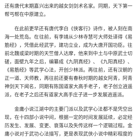
还有唐代末期嘉兴出来的越女剑剑术名家。同期，天下第一
帮丐帮在中原建立。
在此前更早还有唐代李白《侠客行》诗作，被人刻在南
海一处荒岛。在往前，有李靖从少林寺慧可大师处译得《易
筋经》，凭借此经武学，建功立业，成为大唐开国功臣。往
前北魏或梁时期的天竺僧人达摩，他来到中土与中原武士切
磋，面壁九年之后，编纂成《九阴真经》、《九阳真经》、
《易筋经》等武学心法，开创少林派。再往前，还有汉朝的
正一道、天师教，再往前还要有春秋时期的越女阿青，阿青
神剑天下闻名，同期有陈国道家大高手老子，老子创立逍遥
派，在老子之后还有道家大高手庄子进一步发展逍遥派。
金庸小说江湖中的主要门派以及武学心法都不是凭空出
现，在十四部小说中间，根据一定的时间发展延续，必定经
历发生、发展、变更、衰落以及失传这样一个逻辑过程。金
庸小说对于武功心法描写，更是表现武侠小说中精彩程度的