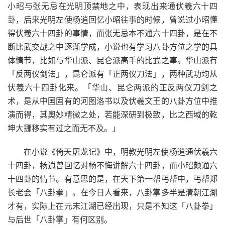
小昭与张无忌在光明顶禁地之中，表现出来通伏羲六十四
卦，后来光明左使杨逍回忆小昭往事的时候，曾说过小昭懂
得伏羲六十四卦的事情，而张无忌本不通六十四卦，是在不
断比武交战之中逐渐学成，小说也有学习八卦方位之学的具
体情节，比如与华山派、昆仑派高手的比武之事。华山派有
「反两仪剑法」，昆仑派有「正两仪刀法」，两种武功均从
伏羲六十四卦化来。「华山、昆仑两派的正反两仪刀剑之
术，是从中国固有的河图洛书以及伏羲文王的八卦方位中推
演而得，其奧妙精微之处，若能深研到极致，比之西域的乾
坤大挪移实有过之而无不及。」
在小说《倚天屠龙记》中，明教光明左使杨逍通伏羲六
十四卦，杨逍曾回忆对杨不悔讲解六十四卦，而小昭颇通六
十四卦的情节。有意思的是，在天下第一帮丐帮中，丐帮郑
长老会「八卦拳」。在今日人看来，八卦掌多半是清朝江湖
才有，实际上在元末江湖已经出现，只是不知这「八卦拳」
与后世「八卦掌」有何区别。