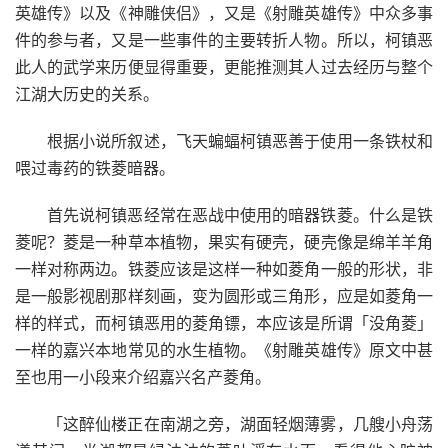
英雄传》以及《神雕侠侣》，又是《射雕英雄传》中众多事
件的参与者，又是一些事件的主要转折人物。所以，柯镇恶
此人的武学来历便显得重要，更能推测其人过去经历与整个
江湖大历史的关系。
根据小说所叙述，飞天蝙蝠柯镇恶善于使用一条铁杖和
喂过毒药的铁菱暗器。
首先说柯镇恶经常在恶战中使用的暗器铁菱。什么是铁
菱呢？菱是一种草本植物，果实有硬壳，硬壳像是绵羊羊角
一样对称两边。铁菱应该是这样一种如菱角一般的形状，非
是一般影视剧那样刻画，变为圆形或三角形，应是如菱角一
样的样式，而柯镇恶用的菱角镖，本应该是所谓「没角菱」
一样的嘉兴本地常见的水生植物。《射雕英雄传》原文中甚
至也用一小段来介绍嘉兴名产菱角。
「这醉仙楼正在南湖之旁，湖面轻烟薄雾，几艘小舟荡