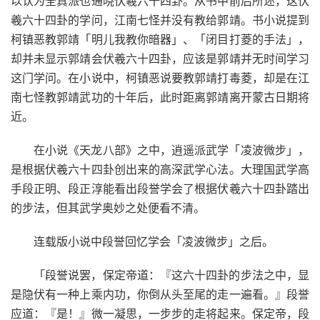
以认为全真派也通晓伏羲六十四卦。从书中前后所述，这伏
羲六十四卦的学问，江南七怪并没有教给郭靖。书小说提到
柯镇恶教郭靖「明儿我教你暗器」、「闭目打菱的手法」，
却并未显示郭靖会伏羲六十四卦，应该是郭靖并无时间学习
这门学问。在小说中，柯镇恶说要教郭靖打毒菱，却是在江
南七怪教郭靖武功的十年后，此时距离郭靖离开蒙古日期将
近。
在小说《天龙八部》之中，逍遥派武学「凌波微步」，
是根据伏羲六十四卦创出来的高深武学心法。大理国武学高
手段正明、段正淳能看出段誉学会了根据伏羲六十四卦踏出
的步法，但其武学奥妙之处便看不清。
连载版小说中段誉回忆学会「凌波微步」之后。
「段誉说罢，保定帝道：『这六十四卦的步法之中，显
是隐伏有一种上乘内功，你倒从头至尾的走一遍看。』段誉
应道：『是！』微一凝思，一步步的走将起来。保定帝，段