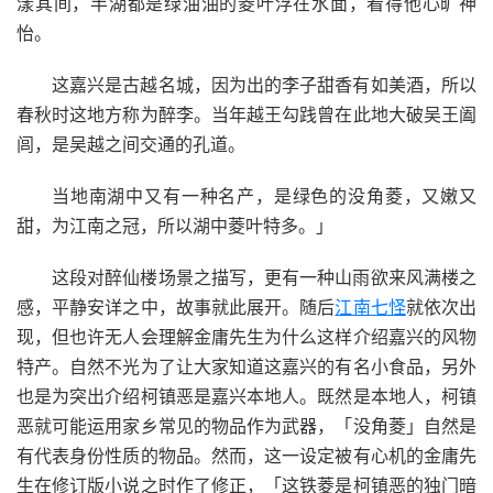
漾其间，半湖都是绿油油的菱叶浮在水面，看得他心旷神
怡。
这嘉兴是古越名城，因为出的李子甜香有如美酒，所以
春秋时这地方称为醉李。当年越王勾践曾在此地大破吴王阖
闾，是吴越之间交通的孔道。
当地南湖中又有一种名产，是绿色的没角菱，又嫩又
甜，为江南之冠，所以湖中菱叶特多。」
这段对醉仙楼场景之描写，更有一种山雨欲来风满楼之
感，平静安详之中，故事就此展开。随后
江南七怪
就依次出
现，但也许无人会理解金庸先生为什么这样介绍嘉兴的风物
特产。自然不光为了让大家知道这嘉兴的有名小食品，另外
也是为突出介绍柯镇恶是嘉兴本地人。既然是本地人，柯镇
恶就可能运用家乡常见的物品作为武器，「没角菱」自然是
有代表身份性质的物品。然而，这一设定被有心机的金庸先
生在修订版小说之时作了修正，「这铁菱是柯镇恶的独门暗