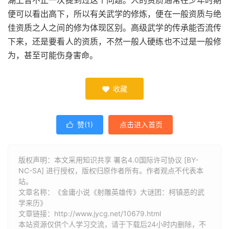
湖上曾不止一次提到过这个问题。人的资质通常在少年时期
便可以看出高下，所以有关武学的修炼，便在一般资质与绝
佳资质之人之间的修为体现区别。高级武学的传承能否流传
下来，还是要看人的资质，不然一般人硬练也不过是一般修
为，甚至可能伤身害命。
收藏

赞(
1
)
点击进入首页

版权声明：本文采用知识共享 署名4.0国际许可协议 [BY-
NC-SA] 进行授权，版权归原作者所有。作者观点不代表本
站。
文章名称：《金庸小说《射雕英雄传》大谜团：柯镇恶的武
学来历》
文章链接：
http://www.jycg.net/10679.html
本站资源仅供个人学习交流，请于下载后24小时内删除，不