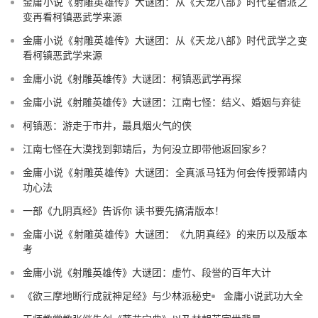
金庸小说《射雕英雄传》大谜团：从《天龙八部》时代星宿派之
变再看柯镇恶武学来源
金庸小说《射雕英雄传》大谜团：从《天龙八部》时代武学之变
看柯镇恶武学来源
金庸小说《射雕英雄传》大谜团：柯镇恶武学再探
金庸小说《射雕英雄传》大谜团：江南七怪：结义、婚姻与弃徒
柯镇恶：游走于市井，最具烟火气的侠
江南七怪在大漠找到郭靖后，为何没立即带他返回家乡？
金庸小说《射雕英雄传》大谜团：全真派马钰为何会传授郭靖内
功心法
一部《九阴真经》告诉你 读书要先搞清版本！
金庸小说《射雕英雄传》大谜团：《九阴真经》的来历以及版本
考
金庸小说《射雕英雄传》大谜团：虚竹、段誉的百年大计
《欲三摩地断行成就神足经》与少林派秘史
金庸小说武功大全