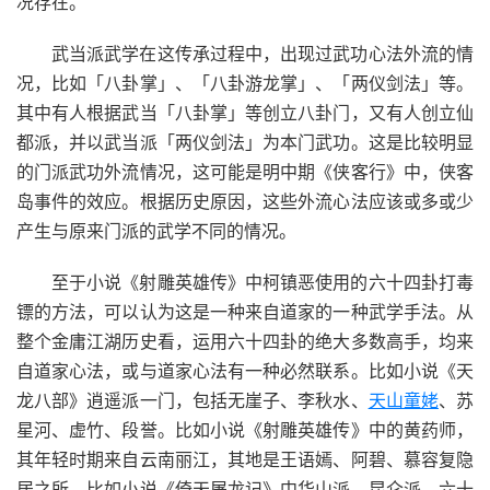
况存在。
武当派武学在这传承过程中，出现过武功心法外流的情
况，比如「八卦掌」、「八卦游龙掌」、「两仪剑法」等。
其中有人根据武当「八卦掌」等创立八卦门，又有人创立仙
都派，并以武当派「两仪剑法」为本门武功。这是比较明显
的门派武功外流情况，这可能是明中期《侠客行》中，侠客
岛事件的效应。根据历史原因，这些外流心法应该或多或少
产生与原来门派的武学不同的情况。
至于小说《射雕英雄传》中柯镇恶使用的六十四卦打毒
镖的方法，可以认为这是一种来自道家的一种武学手法。从
整个金庸江湖历史看，运用六十四卦的绝大多数高手，均来
自道家心法，或与道家心法有一种必然联系。比如小说《天
龙八部》逍遥派一门，包括无崖子、李秋水、
天山童姥
、苏
星河、虚竹、段誉。比如小说《射雕英雄传》中的黄药师，
其年轻时期来自云南丽江，其地是王语嫣、阿碧、慕容复隐
居之所。比如小说《倚天屠龙记》中华山派、昆仑派。六十