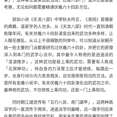
掌」，这种掌法是来自武当派，还是八卦门，或许还是需要
考察，无论如何都需要精通伏羲六十四卦方位。
就如小说《天龙八部》中李秋水所言，《易经》是儒家
的典籍，道家学的人也多。从《天龙八部》时代一直到清朝
乾隆年间，有关伏羲六十四卦演变出来的武功多种多样，让
人眼花缭乱，从以上不很细致的列举中，可以知道从宋朝开
始一些主要的门派都曾研究过伏羲六十四卦，并把它的原理
深入到本门的武学心法中。其中最令人称奇的是逍遥派的
「凌波微步」，这种武功是极上乘的武功，需要有人练成
「北冥神功」，待自身内力深厚之后才能修炼，每踏出一
步，全身行动与内力息息相关，这也是修炼轻功的方法。这
是所有金庸小说中，有关伏羲六十四卦演化出的武功之中，
最神奇的武功，不仅修炼上乘内功，还是一门上乘轻功。
同时期江湖流传有「五行八卦、奇门遁甲」，这两种高
深学问一直流传于两宋，逍遥派学问最精，这一路学问后来
在黄药师手中也曾绽放异彩，南宋末年黄药师在襄阳创建了