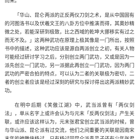
而来。
「华山、昆仑两派的正反两仪刀剑之术，是从中国固有
的河图洛书以及伏羲文王的八卦方位中推演而得，其奧妙精
微之处，若能深研到极致，比之西域的乾坤大挪移实有过之
而无不及。」这两种武功在原理上极其像是一门所出，按照
书中的描述，这种武功应该是源自两派创立之初，有关人物
可能经过研讨学习之后，分别创立两门武功，又或是因为一
派先创立一门武功，另一派据此再创立一门武功，因为两门
武功的严密合拍的特点，可以认为二者的关联极为密切，二
者的创立者应该是经过深刻的研究与探讨得出这两派精妙武
功。
在明中后期《笑傲江湖》中，武当派曾有「两仪剑
法」，单从名字上或许会认为与元末「反两仪剑法」产生关
联，或许应该这样认为，元末张君宝创立武当派的时候，曾
与华山派、昆仑派有过交流，他们之间重要的关联是因南宋
末年的神雕侠杨过，只有杨过同昆仑派青灵子还有少年张君