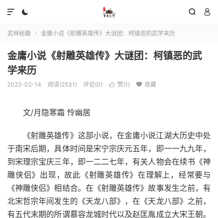




武林秘籍
金庸小说《射雕英雄传》大谜团：柯镇恶的武学来历

金庸小说《射雕英雄传》大谜团：柯镇恶的武
学来历
2022-02-14
阅读(2531)
评论(0)
赞(
1
)
收藏


文/月隐寒霜 怜幽居
《射雕英雄传》这部小说，在金庸小说江湖大历史中处
于南宋后期，具体时间是宋宁宗庆元五年，即一一九九年，
到宋理宗宝庆三年，即一二二七年，有关人物会在续书《神
雕侠侣》出现，故此《射雕英雄传》在理解上，经常要与
《神雕侠侣》相结合。在《射雕英雄传》故事发生之前，有
北宋哲宗年间发生的《天龙八部》，在《天龙八部》之前，
有五代末期的所谓慕容龙城时代以及赵匡胤成立大宋王朝。