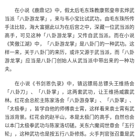
在小说《鹿鼎记》中，假太后毛东珠教康熙皇帝玄烨武
当派「八卦游龙掌」，来与韦小宝比试武功。由毛东珠所传
手法比较，海大富据此以为在后宫之中，深藏一位武当派的
高手，可见这种「八卦游龙掌」又传自武当派。而在小说
《笑傲江湖》中，「八卦游龙掌」是八卦门的一种武功。这
样一来，关于八卦门的来历，或许又源于武当派，而「八卦
游龙掌」应当是八卦门创始人从武当派中带出来的一种功
夫。
在小说《书剑恩仇录》中，镇远镖局总镖头王维扬会
「八卦刀」、「八卦掌」，这两套武功，让王维扬威震武
林。红花会总舵主陈家洛会「八卦游身掌」、「八卦掌」、
「太极拳」，皆学自他的师傅袁士霄，这样看来袁士霄有武
当派背景。红花会的赵半山，本是太极门的高手，自然也会
以本门太极拳武功与陈家洛切磋。关东六魔阎世章会「五行
轮」，这种武功也是按五行八卦修炼。火手判官张召重是武