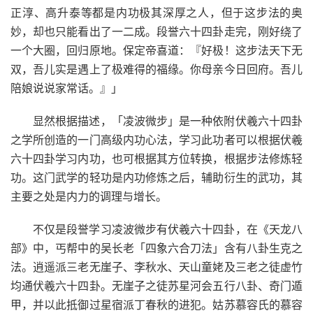
正淳、高升泰等都是内功极其深厚之人，但于这步法的奥
妙，却也只能看出了一二成。段誉六十四卦走完，刚好绕了
一个大圈，回归原地。保定帝喜道：『好极！这步法天下无
双，吾儿实是遇上了极难得的福缘。你母亲今日回府。吾儿
陪娘说说家常话。』」
显然根据描述，「凌波微步」是一种依附伏羲六十四卦
之学所创造的一门高级内功心法，学习此功者可以根据伏羲
六十四卦学习内功，也可根据其方位转换，根据步法修炼轻
功。这门武学的轻功是内功修炼之后，辅助衍生的武功，其
主要之处是内力的调理与增长。
不仅是段誉学习凌波微步有伏羲六十四卦，在《天龙八
部》中，丐帮中的吴长老「四象六合刀法」含有八卦生克之
法。逍遥派三老无崖子、李秋水、天山童姥及三老之徒虚竹
均通伏羲六十四卦。无崖子之徒苏星河会五行八卦、奇门遁
甲，并以此抵御过星宿派丁春秋的进犯。姑苏慕容氏的慕容