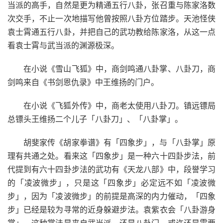
当派的高手，自然是更为精通五行八卦，张召重与陈家洛数
次交手，不止一次地描写他曾按照八卦方位踏步。天池怪侠
袁士霄通五行八卦，并把自己的武功教给陈家洛，从这一点
看袁士霄与武当派的渊源极深。
在小说《雪山飞狐》中，商剑鸣通八卦掌、八卦刀，商
剑鸣来自《书剑恩仇录》中王维扬的门户。
在小说《飞狐外传》中，商老太使用八卦刀。镇远镖局
总镖头王维扬二个儿子「八卦刀」、「八卦掌」。
胡斐家传《胡家拳谱》有「四象步」，与「八卦掌」原
理有共通之处。看来这「四象步」是一种六十四卦步法，前
代提到有六十四卦步法的武功有《天龙八部》中，段誉学习
的「凌波微步」，只是这「四象步」必定远不如「凌波微
步」，因为「凌波微步」的前提是高深的内力催动，「四象
步」已经是较为寻常的近身躲避步法。袁紫衣会「八卦游身