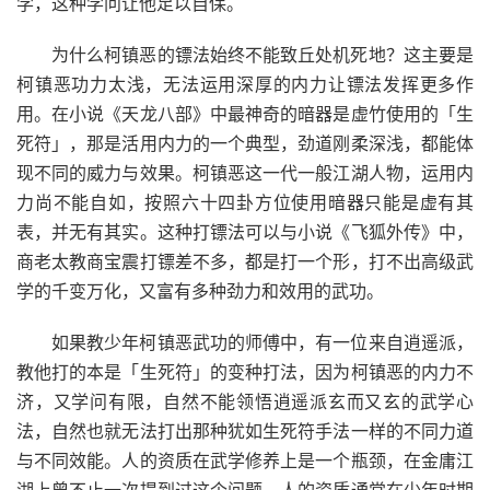
学，这种学问让他足以自保。
为什么柯镇恶的镖法始终不能致丘处机死地？这主要是
柯镇恶功力太浅，无法运用深厚的内力让镖法发挥更多作
用。在小说《天龙八部》中最神奇的暗器是虚竹使用的「生
死符」，那是活用内力的一个典型，劲道刚柔深浅，都能体
现不同的威力与效果。柯镇恶这一代一般江湖人物，运用内
力尚不能自如，按照六十四卦方位使用暗器只能是虚有其
表，并无有其实。这种打镖法可以与小说《飞狐外传》中，
商老太教商宝震打镖差不多，都是打一个形，打不出高级武
学的千变万化，又富有多种劲力和效用的武功。
如果教少年柯镇恶武功的师傅中，有一位来自逍遥派，
教他打的本是「生死符」的变种打法，因为柯镇恶的内力不
济，又学问有限，自然不能领悟逍遥派玄而又玄的武学心
法，自然也就无法打出那种犹如生死符手法一样的不同力道
与不同效能。人的资质在武学修养上是一个瓶颈，在金庸江