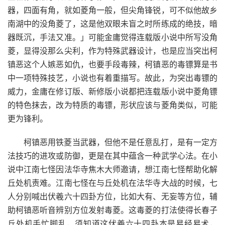
器，四面有角，就如菱角一般，但尖角锋锐，可不似他故乡
南湖中的没角菱了，这是他双眼未盲之时所练成的绝技，暗
器既沉，手法又准。」可能金庸觉得连载版小说中所写没角
菱，显得没那么尖利，作为特殊武器设计，也是应当突出柯
镇恶这个人嫉恶如仇，也要手段毒辣，柯镇恶的毒镖算是书
中一项特殊技艺，小说也有着重描写。故此，为突出毒镖的
威力，金庸在修订版、新修版小说都把连载版小说中菱角镖
的特色抹去，改为特质的毒镖，形状应该与菱角类似，可能
更为锋利。
柯镇恶用铁菱当武器，但他不是任意乱打，是有一定方
法技巧的进攻或防御，更是在其中蕴含一种武学心法。在小
说中江南七怪因法华寺焦木大师邀请，想江南七怪帮助化解
丘处机责难。江南七怪在与丘处机在法华寺大战的时候，七
人分别喊出伏羲六十四卦方位，比如大有、无妄等方位，辅
助柯镇恶听音辨别方位发射毒菱。这毒菱的打法使得长春子
丘处机手忙脚乱，须知道这伏羲六十四卦本是易经易术，