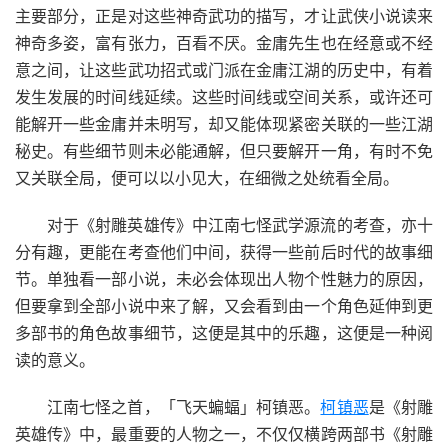
主要部分，正是对这些神奇武功的描写，才让武侠小说读来
神奇多姿，富有张力，百看不厌。金庸先生也在经意或不经
意之间，让这些武功招式或门派在金庸江湖的历史中，有着
发生发展的时间线延续。这些时间线或空间关系，或许还可
能解开一些金庸并未明写，却又能体现紧密关联的一些江湖
秘史。有些细节则未必能通解，但只要解开一角，有时不免
又关联全局，便可以以小见大，在细微之处统看全局。
对于《射雕英雄传》中江南七怪武学源流的考查，亦十
分有趣，更能在考查他们中间，获得一些前后时代的故事细
节。单独看一部小说，未必会体现出人物个性魅力的原因，
但要拿到全部小说中来了解，又会看到由一个角色延伸到更
多部书的角色故事细节，这便是其中的乐趣，这便是一种阅
读的意义。
江南七怪之首，「飞天蝙蝠」柯镇恶。
柯镇恶
是《射雕
英雄传》中，最重要的人物之一，不仅仅横跨两部书《射雕