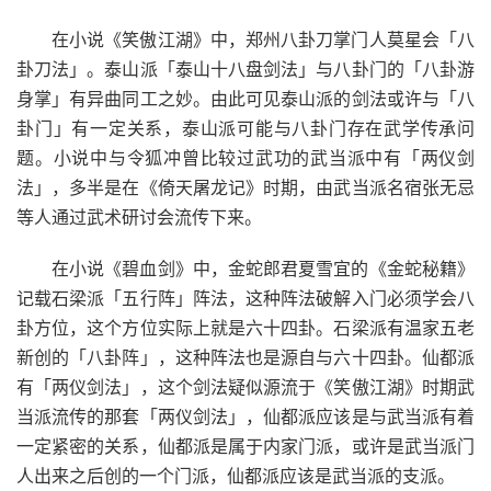
在小说《笑傲江湖》中，郑州八卦刀掌门人莫星会「八
卦刀法」。泰山派「泰山十八盘剑法」与八卦门的「八卦游
身掌」有异曲同工之妙。由此可见泰山派的剑法或许与「八
卦门」有一定关系，泰山派可能与八卦门存在武学传承问
题。小说中与令狐冲曾比较过武功的武当派中有「两仪剑
法」，多半是在《倚天屠龙记》时期，由武当派名宿张无忌
等人通过武术研讨会流传下来。
在小说《碧血剑》中，金蛇郎君夏雪宜的《金蛇秘籍》
记载石梁派「五行阵」阵法，这种阵法破解入门必须学会八
卦方位，这个方位实际上就是六十四卦。石梁派有温家五老
新创的「八卦阵」，这种阵法也是源自与六十四卦。仙都派
有「两仪剑法」，这个剑法疑似源流于《笑傲江湖》时期武
当派流传的那套「两仪剑法」，仙都派应该是与武当派有着
一定紧密的关系，仙都派是属于内家门派，或许是武当派门
人出来之后创的一个门派，仙都派应该是武当派的支派。