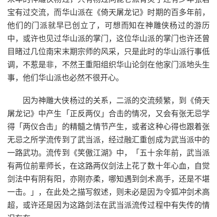
宝有过交流，而华山派在《倚天屠龙记》时期的百多年前，
他们的门派就早已创立了，可想而知在神雕侠杨过的游历
中，或许也见过华山派的掌门，这位华山派的掌门也许还曾
目睹过几位南宋末期宗师的风采，只是此时的华山派行事低
调，不惹是非，不然王重阳组织华山论剑在他家门派地头生
事，他们华山派也必然不很开心。
因为神雕大侠杨过的关系，二派的交流频繁，到《倚天
屠龙记》中产生「正反两仪」合击的情况，又会有张无忌学
得「两仪合击」的精髓之情节产生，或者这种心得也跟着张
无忌之所学流传到了武当派，经过融汇重创成为武当派中的
一路武功。流传到《笑傲江湖》中，「五十余年前，武当派
有两位前辈师长，在这路两仪剑法上花了数十年心血，自觉
剑法中有阴有阳，亦刚亦柔，哪知遇到剑术高手，还是不堪
一击。」，在此处之描写叙述，则未必是因为令狐冲剑术高
超，或许还是因为这路剑法在武当派流传过程中有失传的情