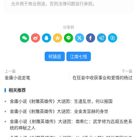
允许用于商业用途，否则法律问题自行承担。
分享到









柯镇恶
江南七怪
上一篇
下一篇
金庸小说走笔
在狂妄中收获事业和爱情的杨过
相关推荐
金庸小说《射雕英雄传》大谜团：生逢乱世，何以报国
金庸小说《射雕英雄传》大谜团：全金发显赫的身世
金庸小说《射雕英雄传》大谜团：南希仁：武学修为远超五绝系
统的神秘之人