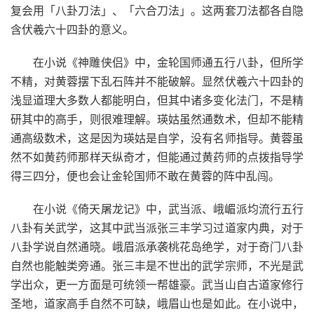
复会用「八卦刀法」、「六合刀法」。这两套刀法都各自隐
含伏羲六十四卦的意义。
在小说《神雕侠侣》中，金轮国师通五行八卦，但所学
不精，对黄蓉摆下乱石阵并不能破解。显然伏羲六十四卦的
浅显道理大多数人都能明白，但其中诸多变化法门，不是精
研其中的高手，则很难理解。瑛姑虽然通数术，但却不能精
通高级数术，这是因为瑛姑是自学，没有名师指导。黄蓉虽
然不如黄药师那样天纵奇才，但能通过黄药师的点拨指导学
得三四分，便也会让金轮国师不敢在黄蓉的阵中乱闯。
在小说《倚天屠龙记》中，武当派、峨嵋派均流行五行
八卦有关武学，这其中武当派张三丰学习过道家内典，对于
八卦学说自然通晓。峨眉派承袭桃花岛绝学，对于奇门八卦
自然也能触类旁通。张三丰是不世出的武学宗师，不光是武
学出众，更一方面是可统领一帮雄豪。武当山自古道家修行
圣地，道家高手自然不可缺，峨眉山也是如此。在小说中，