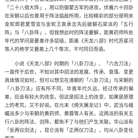
「二十八宿大阵」，用以防御蒙古军的进攻。伏羲六十四卦
在宋朝以后也曾用于阵法临敌所用，比较精彩的部分是明末
金蛇郎君夏雪宜与金蛇王袁承志先后破解石梁派的「五行
阵」与「八卦阵」，但我想此时的阵法要解，距黄药师所处
年代的学问是要差许多层级，距离《天龙八部》时代苏星河
等人的绝学又要差上几个等次，不可同日而语。
小说《天龙八部》时期的「八卦刀法」、「六合刀法」
一直传于后世，不知对其中招法的发展、传承、衰落、变更
具体情况如何，但可以想见在清朝的「八卦刀法」与宋朝的
「八卦刀法」应有所不同，毕竟年代久远，经过传承的偏
差，应会有较大的改变。但这是招法上的改变，如果是原理
上的考究，又不好说。在元末《倚天屠龙记》中，武当与峨
嵋派多少与宋朝的黄药师、黄蓉等人有关，这两派的有关五
行八卦的阵法、剑阵，都免不了与他们产生关联。华山派有
「反两仪剑法」，昆仑派有「正两仪刀法」，均从八卦变化