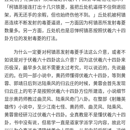
「柯镇恶接连打出十几只铁菱，虽把丘处机逼得不住倒退招
架，再无还手的余暇，但也始终伤他不到。」丘处机被柯镇
恶连续不断发射的毒菱逼退，一方面因为柯镇恶所发射毒菱
数量多。另一方面，丘处机也是忌惮柯镇恶按照伏羲六十四
卦方位的发射毒菱的打法。
为什么一定要对柯镇恶发射毒菱手法这么介意，或者不
如说是对于伏羲六十四卦这么介意？因为这伏羲六十四卦来
历极深，最早多久就不需要太过考究，可以说近的，先说最
近的。在同一部小说中，黄药师懂得伏羲六十四卦，等到黄
蓉、郭靖日后到达陆乘风的归云庄的时候，黄蓉会首先发现
归云庄上的宅子是按照伏羲六十四卦方位所建造，小说细节
显示黄药师教过曲灵风、陆乘风奇门八卦。在整部《射雕英
雄传》小说中，至少江南七怪、黄药师、曲灵风、陆乘风、
黄蓉曾经研习过伏羲六十四卦。全真教是不是懂伏羲六十四
卦，书中没有说，但易学一直是道家学派学习内容，故此可