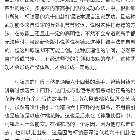
四卦的用法，多用在内家高手门派的武功心法之中。根据细
节所知，柯镇恶的六十四卦打镖法本源自道家武功，且这种
武功能令来自道家的丘处机节节败退，说明这种打毒镖的方
法，在效能上还显出一定的高明性，不然不会令道家高手都
无法应付。虽然新修版小说曾说柯镇恶这种打镖手法是自创
的，但这种原理却不可能自创。这种原理性的学问，必然来
自师傅或书籍。只有经过师傅的引领和书籍的参考，这种武
功才会形成严整体系，才会形成一定威力。
柯镇恶的师傅显然是通晓六十四卦的高手，曾给柯镇恶
讲解过伏羲六十四卦，这门技巧也使得柯镇恶对桃花岛的桃
花阵游刃有余。后边故事中，江南六怪去桃花岛拜会黄药
师，虽然有哑仆指引，但精通六十四卦的柯镇恶，不用指引
也是应该足以应付桃花阵。这也是后来在《神雕侠侣》中，
柯镇恶为什么能安居在桃花岛的一个原因，因为他可以走进
去，也可以走出来。这是因为柯镇恶深谙伏羲六十四卦之