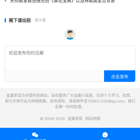
天师教掌教张继先创《葵花宝典》以及林朝英家世背景
阁下请出招
抢沙发
点击发布
金庸茶馆为非营利性网站，旨在服务广大金庸小说迷，仅供个人学习、欣赏。
部分文章作品为网络搜集，如有侵权，请发邮件至755631350@qq.com，我们
会第一时间处理。
© 2008-2026
金庸茶馆
网站地图

