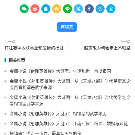









柯镇恶
上一篇
下一篇
在狂妄中收获事业和爱情的杨过
赵志敬为何会走上不归路
相关推荐
金庸小说《射雕英雄传》大谜团：生逢乱世，何以报国
金庸小说《射雕英雄传》大谜团：从《天龙八部》时代星宿派之
变再看柯镇恶武学来源
金庸小说《射雕英雄传》大谜团：从《天龙八部》时代武学之变
看柯镇恶武学来源
金庸小说《射雕英雄传》大谜团：柯镇恶的武学来历
金庸小说《射雕英雄传》大谜团：江南七怪：结义、婚姻与弃徒
柯镇恶：游走于市井，最具烟火气的侠