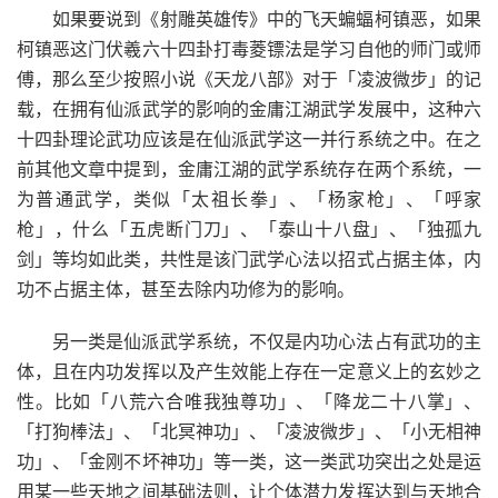
如果要说到《射雕英雄传》中的飞天蝙蝠柯镇恶，如果
柯镇恶这门伏羲六十四卦打毒菱镖法是学习自他的师门或师
傅，那么至少按照小说《天龙八部》对于「凌波微步」的记
载，在拥有仙派武学的影响的金庸江湖武学发展中，这种六
十四卦理论武功应该是在仙派武学这一并行系统之中。在之
前其他文章中提到，金庸江湖的武学系统存在两个系统，一
为普通武学，类似「太祖长拳」、「杨家枪」、「呼家
枪」，什么「五虎断门刀」、「泰山十八盘」、「独孤九
剑」等均如此类，共性是该门武学心法以招式占据主体，内
功不占据主体，甚至去除内功修为的影响。
另一类是仙派武学系统，不仅是内功心法占有武功的主
体，且在内功发挥以及产生效能上存在一定意义上的玄妙之
性。比如「八荒六合唯我独尊功」、「降龙二十八掌」、
「打狗棒法」、「北冥神功」、「凌波微步」、「小无相神
功」、「金刚不坏神功」等一类，这一类武功突出之处是运
用某一些天地之间基础法则，让个体潜力发挥达到与天地合