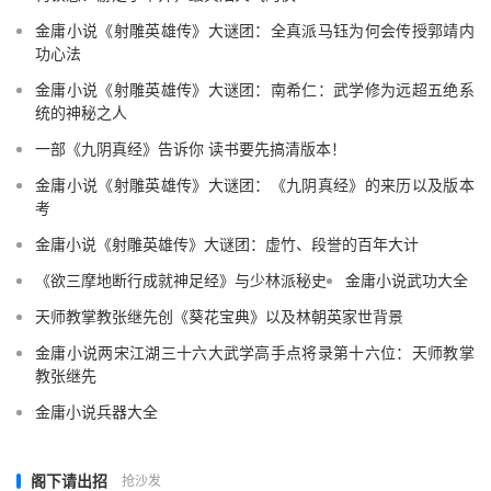
金庸小说《射雕英雄传》大谜团：全真派马钰为何会传授郭靖内
功心法
金庸小说《射雕英雄传》大谜团：南希仁：武学修为远超五绝系
统的神秘之人
一部《九阴真经》告诉你 读书要先搞清版本！
金庸小说《射雕英雄传》大谜团：《九阴真经》的来历以及版本
考
金庸小说《射雕英雄传》大谜团：虚竹、段誉的百年大计
《欲三摩地断行成就神足经》与少林派秘史
金庸小说武功大全
天师教掌教张继先创《葵花宝典》以及林朝英家世背景
金庸小说两宋江湖三十六大武学高手点将录第十六位：天师教掌
教张继先
金庸小说兵器大全
阁下请出招
抢沙发