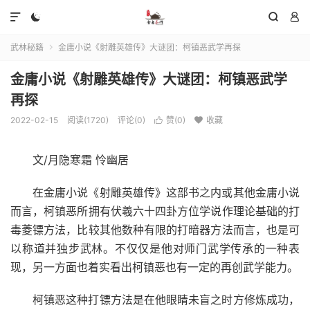




武林秘籍
金庸小说《射雕英雄传》大谜团：柯镇恶武学再探

金庸小说《射雕英雄传》大谜团：柯镇恶武学
再探
2022-02-15
阅读(1720)
评论(0)
赞(
0
)
收藏


文/月隐寒霜 怜幽居
在金庸小说《射雕英雄传》这部书之内或其他金庸小说
而言，柯镇恶所拥有伏羲六十四卦方位学说作理论基础的打
毒菱镖方法，比较其他数种有限的打暗器方法而言，也是可
以称道并独步武林。不仅仅是他对师门武学传承的一种表
现，另一方面也着实看出柯镇恶也有一定的再创武学能力。
柯镇恶这种打镖方法是在他眼睛未盲之时方修炼成功，