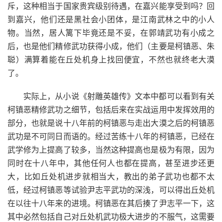
斥，这种相当于国家贵宾级别待遇，在嘉兴能享受到吗？回
到嘉兴，他们还是黑社会小团体，是江南武林之中的小人
物。当然，居人篱下毕竟还是不妥，在郭靖武功有小成之
后，也是他们精修武功获得小成，他们（主要是柯镇恶、朱
聪）满算着能在丘处机身上找回便宜，不然也就终老大漠
了。
实际上，从小说《射雕英雄传》文本中都可以看到有关
柯镇恶精修武功之细节，包括后来在实战运用中发挥效用的
部分，也就是说十八年前的柯镇恶与走出大漠之后的柯镇恶
武功是不可同日而语的。经过苦练十八年的柯镇恶，已经在
武学修为上提高了较多，当然这种提高也是极为有限，因为
同时在十八年中，其他任何人也都在提高，甚至进步还更
大，比如丘处机进步就相当大，教出的弟子武功也都不太
低，经过柯镇恶等试验尹志平武功的深浅，可以得出丘处机
在以往十八年来的进境。柯镇恶在其后揍了尹志平一下，这
其中必然包括自己对丘处机武功极大进步的不服气，这需要