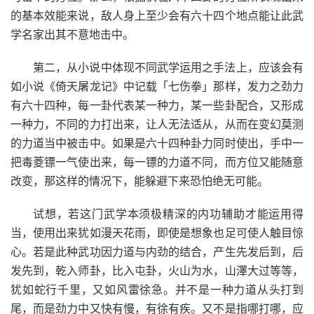
的基本效能来说，敌人身上至少会有六十四个地点能让此武
学名家出其不意地击中。
第二，从小说中体现不同武学运用之手法上，应该会有
如小说《倚天屠龙记》中记载「七伤拳」那样，发力之劲力
有六十四种，每一卦代表某一种力，某一些卦配合，又形成
一种力，不同的力打出来，让人无法适从，从而在变幻莫测
的力道当中被击中。如果是六十四种卦力同时使出，手中一
把毒菱镖一气使出来，每一镖的力道不同，而方位又能随意
改变，那这样的情况下，能躲避下来恐怕绝无可能。
试想，若这门武学本须极精深的内功辅助才能运用得
当，使用出来犹如漫天花雨，即使是想象也足可使人触目惊
心。若是此种武功因力道与内劲的结合，产生先发后到，后
发先到，乾入师卦，比入屯卦，火山为水，山澤大过等等，
犹如蛇行千里，又如风雷徐急。并不是一种力道从头打到
尾，而是劲力中又快有慢，有徐有疾。又不是指哪打哪，应