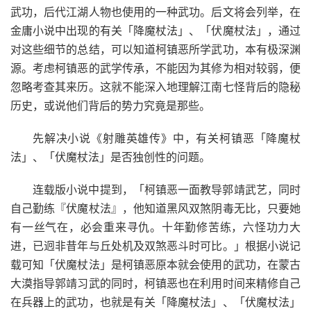
武功，后代江湖人物也使用的一种武功。后文将会列举，在
金庸小说中出现的有关「降魔杖法」、「伏魔杖法」，通过
对这些细节的总结，可以知道柯镇恶所学武功，本有极深渊
源。考虑柯镇恶的武学传承，不能因为其修为相对较弱，便
忽略考查其来历。这就不能深入地理解江南七怪背后的隐秘
历史，或说他们背后的势力究竟是那些。
先解决小说《射雕英雄传》中，有关柯镇恶「降魔杖
法」、「伏魔杖法」是否独创性的问题。
连载版小说中提到，「柯镇恶一面教导郭靖武艺，同时
自己勤练『伏魔杖法』，他知道黑风双煞阴毒无比，只要她
有一丝气在，必会重来寻仇。十年勤修苦练，六怪功力大
进，已迥非昔年与丘处机及双煞恶斗时可比。」根据小说记
载可知「伏魔杖法」是柯镇恶原本就会使用的武功，在蒙古
大漠指导郭靖习武的同时，柯镇恶也在利用时间来精修自己
在兵器上的武功，也就是有关「降魔杖法」、「伏魔杖法」