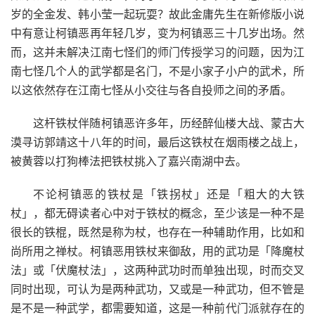
岁的全金发、韩小莹一起玩耍？故此金庸先生在新修版小说
中有意让柯镇恶再年轻几岁，变为柯镇恶三十几岁出场。然
而，这并未解决江南七怪们的师门传授学习的问题，因为江
南七怪几个人的武学都是名门，不是小家子小户的武术，所
以这依然存在江南七怪从小交往与各自投师之间的矛盾。
这杆铁杖伴随柯镇恶许多年，历经醉仙楼大战、蒙古大
漠寻访郭靖这十八年的时间，最后这铁杖在烟雨楼之战上，
被黄蓉以打狗棒法把铁杖挑入了嘉兴南湖中去。
不论柯镇恶的铁杖是「铁拐杖」还是「粗大的大铁
杖」，都无碍读者心中对于铁杖的概念，至少该是一种不是
很长的铁棍，既然是称为杖，也存在一种辅助作用，比如和
尚所用之禅杖。柯镇恶用铁杖来御敌，用的武功是「降魔杖
法」或「伏魔杖法」，这两种武功时而单独出现，时而交叉
同时出现，可认为是两种武功，又或是一种武功，但不管是
是不是一种武学，都需要知道，这是一种前代门派就存在的