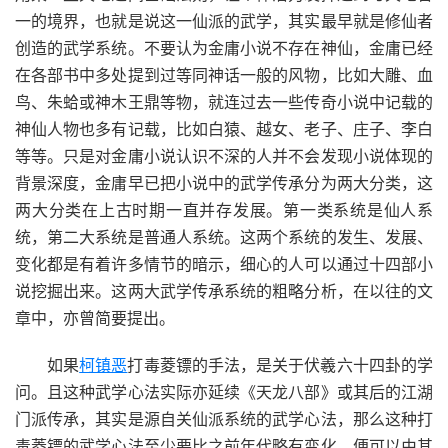
一的境界，也就是说这一仙派的武学，其实最早就是修仙者
创造的武学系统。不要认为金庸小说不存在神仙，金庸已经
在各部书中多处提到过等同神话一般的风物，比如大雕、血
鸟、朱蛤或神木王鼎等物，就连过去一些传奇小说中记载的
神仙人物也多有记载，比如白猿、越女、老子、庄子、李白
等等。只是对金庸小说认识不深的人并不会发现小说体现的
背景深度，金庸早已把小说中的武学传承分为两大分类，这
两大分类在上古时期一直并存发展。第一类系统是仙人系
统，第二大系统是普通人系统。这两个系统的发生、发展、
变化都是有着许多情节的暗示，细心的人可以通过十四部小
说挖掘出来。这两大武学传承系统的粗略分析，在以往的文
章中，亦曾简要提出。
如果
柯镇恶
打毒菱镖的手法，是关于伏羲六十四卦的学
问。且这种武学心法实际亦延续《天龙八部》或其后的江湖
门派传承，其实是源自关仙派系统的武学心法，那么这种打
毒菱镖的武学心法至少要比之前年代略有变化，便可以由其