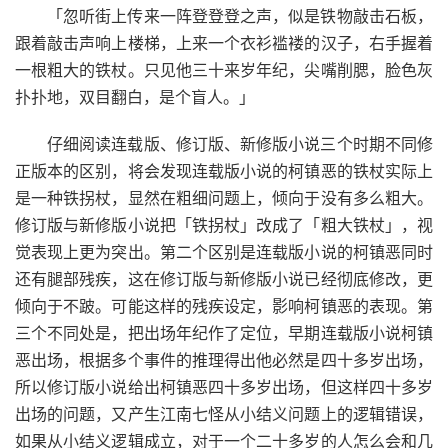
「忽听街上传来一阵登登登之声，似是铁物敲击石板，
跟着敲击声响上楼梯，上来一个衣衫褴褛的汉子，右手握着
一根粗大的铁杖。只见他三十来岁年纪，尖嘴削腮，脸色灰
扑扑地，双目翻白，是个盲人。」
仔细阅读连载版、修订版、新修版小说三个时期不同修
正版本的区别，将会发现连载版小说的柯镇恶的铁杖实际上
是一种铁拐杖，显然在粗细问题上，倾向于没有多么粗大。
修订版与新修版小说把「铁拐杖」改成了「粗大铁杖」，视
觉表现上更为突出。第二个区别是连载版小说的柯镇恶同时
还有腿部残疾，这在修订版与新修版小说已经彻底修改，更
倾向于不跛。可能这样的残疾设定，影响柯镇恶的表现。第
三个不同处是，把出场年纪作了定位，早期连载版小说柯镇
恶出场，根据多个事件的推理得出他必然是四十多岁出场，
所以修订版小说给出柯镇恶四十多岁出场，但这样四十多岁
出场的问题，又产生江南七怪从小结义问题上的逻辑错误，
如果从小结义逻辑成立，对于一个二十多岁的人怎么会和几