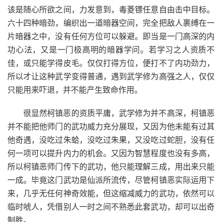
该是随心所欲之间，力发意到，毒菱镖任意自由击中目标。
六十四种暗劲，编织出一道暗器空间，完全把敌人裹缚在一
片暗器之中，没有任何方位可以躲避。即当是一门高深的内
功心法，又是一门极高明的暗器学问。若学习之人资质不
佳，或只能学得皮毛。仅仅打得方位，便打不了内功劲力，
所以才让这种武学变得普通，遇到武学修为高强之人，仅仅
只能用来吓退，并不能产生致命作用。
很显然柯镇恶的资质平庸，武学修为并不高深，柯镇恶
并不能把他师门的武功威力充分展现，又因为他未能有过其
他奇遇，没吃过朱蛤，没吃过朱果，又没吃过蛇胆，没有任
何一项可以提升内力的机会。又因为智慧程度也没有多高，
所以柯镇恶师门传下的武功，他只能理解三成，用出来只能
一成。毕竟这门武功是仙派所流传，尽管柯镇恶实际运用下
来，几乎无任何神奇效能，但这缩减威力的武功，依然可以
临时唬人，凭借别人一时之间不熟悉此套武功，却可以出奇
制胜。