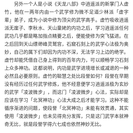
另外一个人是小说《天龙八部》中逍遥派的新掌门人虚
竹，他在一两年内由一个武学修为微不足道少林派「虚字
辈」弟子，成为小说中修为顶尖的武学高手。虚竹吸收逍遥
派无崖子、李秋水、天山童姥的内功之后，学习逍遥派任何
武功几乎都是略加指点精要之后，便能使修为突飞猛进。在
之后回到天山缥缈峰灵鹫宫，石窟石刻上的武学心法极为奥
妙，自己的属下们却因为内功不深，无法学习上边的绝学。
虚竹却能凭借自己身上得到的百年内力，可以顺畅学习石刻
上众多神功。这都说明，内功是武学进境增长或减退的一种
必然且必要原则。虚竹的聪慧之处比段誉如何？段誉在早期
没有经历过任何武学修炼，他不经意便学习逍遥派极为玄妙
的武学「凌波微步」，而这门「凌波微步」心法，实际却是
应该在学习「北冥神功」心法大成之后才能学习。这种不能
循序渐进的问题，使段誉「北冥神功」未能有效贯通，其实
使用「凌波微步」也未见得充分发挥，只是这门武学本就神
奇无比，就是段誉学得六七成也依然神妙无比。