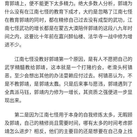
育郭靖上，便不能更下太多精力。绝大多数人分析，郭靖为
什么没有在江南七怪的教育下成才，大约是忽略了江南七怪
在教育郭靖的同时，都在精修自己过去没有成型的武功，江
南七怪武功的增长都是在蒙古大漠陪伴郭靖的这段八九年时
间之内，这要比十年前在嘉兴醉仙楼、法华寺一战中修为增
进不少。
江南七怪没教好郭靖第一个原因，是有人不愿把自己的
武学精髓教给郭靖，这本就是一个打赌约会，老滑头柯镇
恶，至少会想出其他的办法耍赖应付过去。柯镇恶认为，不
是不教郭靖，是郭靖太蠢。只是后来事与愿违，郭靖遇到了
全真派马钰，郭靖内力修为一增长，其资质之强便进一步显
现出来。
第二是因为江南七怪用于本身的自我修炼太多，无暇顾
及郭靖，自己的精修尚且需要时间，哪有太多的时间考虑郭
靖怎么进步？相反，他们的主要目的还是想要在自己身上找