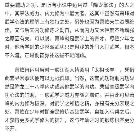
重要辅助之功，是所有小说中运用过「降龙掌法」的人之
中，其掌法威力、内力修为中最大者。这其中虽然有萧峰对
武学心法的理解上有独特之处，另外也因为萧峰天生资质绝
佳，又与后天内功修炼之勤奋，从而内力又大幅度不断增强
之原因有关。可以说，萧峰就是武学上的奇才，尽管少年之
时，他所学到的少林派武功只是粗浅的外门入门武学，根本
不入流，正是勤奋弥补这些不足问题。
萧峰曾运用当时一般江湖人皆会用「太祖长拳」，凭借
此套寻常拳法便可以力战群雄。当然，这套武功辅助内功显
然是降龙二十八掌内功或其他武学的内功。凭借高级武学内
功心法的辅助，一般武学之威力亦随之增进。并由此可见萧
峰的内力修为极深，对武学之领悟之精，亦是有充分表现之
处。萧峰在少年时期全是修炼基础武学，自加入丐帮之后，
才获得更多武学修为的提升，这与年幼之时的锻炼根基更分
不开。