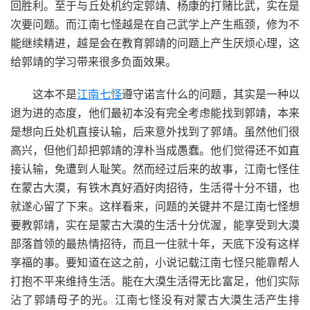
回胜利。至于与丘处机约定郭靖、杨康的打赌比武，实在是
次要问题。而江南七怪越是在自己武学上产生瓶颈，修为不
能继续精进，越是会在教育郭靖的问题上产生厌烦心理，这
给郭靖的学习带来很多负面效果。
这本不是
江南七怪
遵守诺言什么的问题，其实是一种以
退为进的态度，他们最初本没有完全考虑能找到郭靖，本来
是想向丘处机直接认输，后来意外找到了郭靖。虽然他们很
高兴，但他们却把郭靖的淳朴当成愚蠢。他们觉得还不如直
接认输，免遭到人耻笑。然而经过后来的故事，江南七怪住
在蒙古大漠，有铁木真好酒好肉招待，生活得十分不错，也
就遂心留了下来。这样看来，问题的关键并不是江南七怪想
要教郭靖，实在是蒙古大漠的生活十分优渥，能享受到大漠
部落首领的最热情招待，而且一住就十年，天底下没有这样
享福的事。要知道在这之前，小说记载江南七怪只能靠帮人
打抱不平来维持生活。能在大漠生活得无比富足，他们实际
沾了郭靖母子的光。江南七怪没有对蒙古大漠生活产生排