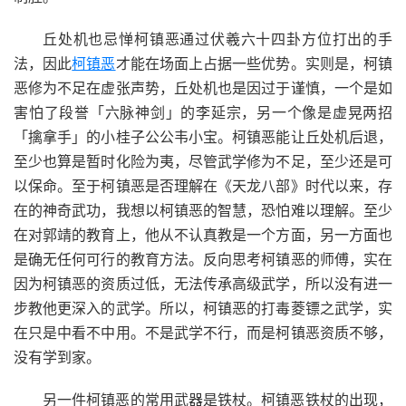
丘处机也忌惮柯镇恶通过伏羲六十四卦方位打出的手
法，因此
柯镇恶
才能在场面上占据一些优势。实则是，柯镇
恶修为不足在虚张声势，丘处机也是因过于谨慎，一个是如
害怕了段誉「六脉神剑」的李延宗，另一个像是虚晃两招
「擒拿手」的小桂子公公韦小宝。柯镇恶能让丘处机后退，
至少也算是暂时化险为夷，尽管武学修为不足，至少还是可
以保命。至于柯镇恶是否理解在《天龙八部》时代以来，存
在的神奇武功，我想以柯镇恶的智慧，恐怕难以理解。至少
在对郭靖的教育上，他从不认真教是一个方面，另一方面也
是确无任何可行的教育方法。反向思考柯镇恶的师傅，实在
因为柯镇恶的资质过低，无法传承高级武学，所以没有进一
步教他更深入的武学。所以，柯镇恶的打毒菱镖之武学，实
在只是中看不中用。不是武学不行，而是柯镇恶资质不够，
没有学到家。
另一件柯镇恶的常用武器是铁杖。柯镇恶铁杖的出现，