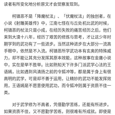
读者有所变化地分析原文才会觉察发现到。
柯镇恶不是「降魔杖法」、「伏魔杖法」的独创者，在
小说《射雕英雄传》中，江南七怪在与丘处机比武的时候，
柯镇恶的杖法只是小成，在经历失败的痛苦经历之后，他们
来到大漠十八年，经历了艰苦的修炼与思考，才让这少年时
期学到的武功有了一些进步。当然这种进步在大部分一流高
手眼中，依然是不入流。柯镇恶所学武功本有玄奥的特殊威
力，却不能让其充分发挥其原本效能，这种故事在金庸小说
中，实在是举不胜举。比如熟知天下许多门派武学心法的王
语嫣，比如遇到风清扬之前的令狐冲等，都是属于身上有很
高明的武学，可是却不善于运用，让精妙的武功不能发挥效
用，王语嫣是不愿意使用武功，而令狐冲则属于资质不佳一
类。
对于武学修为不高者，凭借勤学苦练，还能有所进步。
如果资质不佳，又不愿勤学苦练，则很难有所成就。即使是