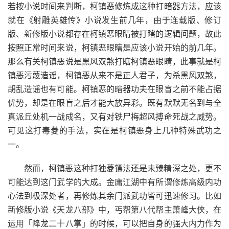
若按小说时间来判断，柯镇恶修炼成这种打暗器方法，应该
就在《射雕英雄传》小说发生前几年，由于连载版、修订
版、新修版小说都存在柯镇恶眼睛被打瞎的逻辑问题，故此
按照正常时间来说，柯镇恶眼瞎是应该小说开始的前几年。
那么有关柯镇恶说是黑风双煞打瞎柯镇恶眼睛，此事就是柯
镇恶污蔑造谣，柯镇恶从来不是正人君子，为杀黑风双煞，
胡乱造谣也有可能。柯镇恶的暗器功夫在眼盲之前不能占据
优势，却是在眼盲之后才能大放异彩。既有默默无名到与全
真派丘处机一战成名，又有对铁尸梅超风搏命死战之威势。
可见这打毒菱的手法，实在是柯镇恶身上几种特殊武功之
一。
然而，柯镇恶这种打独菱镖法还是未臻精深之处，更不
可能达到这门武学的大成。金庸江湖中有所谓修炼高级内功
心法到极深处者，再修炼其余门派武功皆可迅速修习。比如
新修版小说《天龙八部》中，丐帮第八代帮主萧峰大侠，在
运用「降龙二十八掌」的时候，可以把自身的强大内力作为