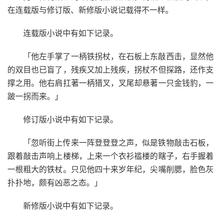
在连载版与修订版、新修版小说记载得不一样。
连载版小说中有如下记录。
「他左手掌了一柄铁拐杖，在石板上东敲西击，显然他
的双目也已盲了，残疾又加上残疾，拐杖不但探路，还作支
撑之用。他右肩扛著一柄猎叉，叉尾却悬著一只金钱豹，一
跛一拐而来。」
修订版小说中有如下记录。
「忽听街上传来一阵登登登之声，似是铁物敲击石板，
跟着敲击声响上楼梯，上来一个衣衫褴楼的瞎子，右手握着
一根粗大的铁杖。只见他四十来岁年纪，尖嘴削腮，脸色灰
扑扑地，颇有凶恶之态。」
新修版小说中有如下记录。