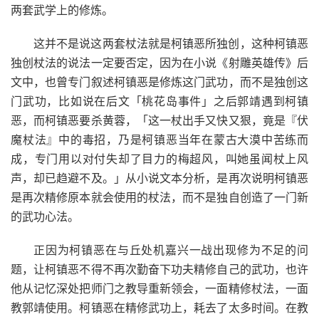
两套武学上的修炼。
这并不是说这两套杖法就是柯镇恶所独创，这种柯镇恶
独创杖法的说法一定要否定，因为在小说《射雕英雄传》后
文中，也曾专门叙述柯镇恶是修炼这门武功，而不是独创这
门武功，比如说在后文「桃花岛事件」之后郭靖遇到柯镇
恶，而柯镇恶要杀黄蓉，「这一杖出手又快又狠，竟是『伏
魔杖法』中的毒招，乃是柯镇恶当年在蒙古大漠中苦练而
成，专门用以对付失却了目力的梅超风，叫她虽闻杖上风
声，却已趋避不及。」从小说文本分析，是再次说明柯镇恶
是再次精修原本就会使用的杖法，而不是独自创造了一门新
的武功心法。
正因为柯镇恶在与丘处机嘉兴一战出现修为不足的问
题，让柯镇恶不得不再次勤奋下功夫精修自己的武功，也许
他从记忆深处把师门之教导重新领会，一面精修杖法，一面
教郭靖使用。柯镇恶在精修武功上，耗去了太多时间。在教