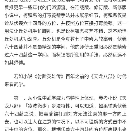
反推更早一些年代的门派源流。在连载版、修订版、新修版
小说中，柯镇恶的打毒菱镖手法并未展示细节，柯镇恶仅是
遵从伏羲六十四卦的方位，并按照方位直接打毒菱镖。这一
用法让丘处机手忙脚乱，也是说柯镇恶技艺不精，这不能怪
丘处机武功深厚。丘处机是全真教七子中修为较高者，伏羲
六十四卦并不是最精深的学问，他的师傅王重阳必然是精修
过六十四卦这一学问。而柯镇恶所使用的手法，必然远远不
如其师傅。
若如小说《射雕英雄传》百年之前的《天龙八部》时代
来看武学。
第一，从小说中武学威力与特性上体现，参考小说《天
龙八部》「凌波微步」步法特性，可以知道，如果辅助伏羲
六十四卦之说，把毒菱镖打到对方无法注意的那一方向上
去，也可以让人在注意的情况下，以不可理解的方式击中不
可击中的方位。那么，根据伏羲六十四卦的方位所表现出来