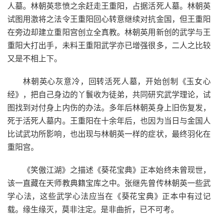
人墓。林朝英悲愤之余赶走王重阳，占据活死人墓。林朝英
试图用激将之法令王重阳回心转意继续对抗金国，但王重阳
在旁边却建立重阳宫创立全真教。林朝英用新创的武学与王
重阳大打出手，未料王重阳武学亦已增强很多，二人之比较
又是不相上下。
林朝英心灰意冷，回转活死人墓，开始创制《玉女心
经》，把自己身边的丫鬟收为徒弟，共同研究武学理论，试
图找到对付身上内伤的办法。多年后林朝英身上旧伤复发，
死于活死人墓内。王重阳在十余年后，也因为当日与金国人
比试武功所影响，也出现与林朝英一样的症状，最终羽化在
重阳宫。
《笑傲江湖》之描述《葵花宝典》正本始终未曾现世，
该一直藏在天师教典籍宝库之中。张继先曾传林朝英一些武
学心法，这些武学心法应当在《葵花宝典》正本中有过记
载。缘生缘灭，莫非注定。是非曲折，已不可考。