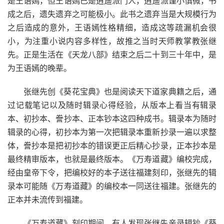
是王语嫣，但王语嫣已是逍遥派门人，逍遥派谨小慎微，书
成之后，遗失遗弃之可能极小。此书之遗弃当是大规模行为
之后造成的意外，王语嫣性格精细，造成这等疏漏机会很
小，为注重小说内容多样性，故推之当时天师教掌教张继
先。正是生活在《天龙八部》结束之后二十到三十年中，是
为王语嫣的晚辈。
张继先创《葵花宝典》也是阅读天下道家典籍之后，通
过记载笔记以及随时辑录心得经验，从版本上看当有辑录
本、初抄本、誊抄本、正本钞本这四种成书。辑录本为随时
辑录的心得，初抄本为第一次把辑录本重新抄录一遍以求整
体，誊抄本是把初抄本的错误更正后精心抄录，正本抄本是
最终精审版本，也就是最终版本。《万寿道藏》编校完成，
经由皇帝下令，把编校好的本子送往福建刻印，张继先的辑
录本可能随《万寿道藏》的编校本一同送往福建。张继先的
正本并未流传到福建。
《万寿道藏》刻印期间，有人发现张继先亲录辑钞《葵