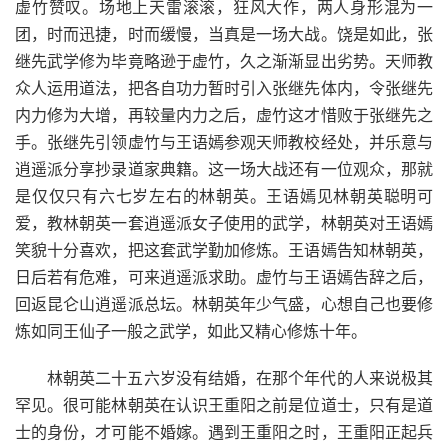
虚竹赞叹。场地上天雷滚滚，狂风大作，两人身形混为一
团，时而迅捷，时而缓慢，当真是一场大战。饶是如此，张
继先武学修为毕竟略逊于虚竹，久之渐渐显出劣势。天师教
众人运用道法，把各自功力暂时引入张继先体内，令张继先
内力修为大增，再较量内力之后，虚竹这才惜败于张继先之
手。张继先引领虚竹与王语嫣参观天师教校经处，并乐意与
逍遥派分享抄录道家典籍。这一场大战还有一位观众，那就
是仅仅只有六七岁左右的林朝英。王语嫣见林朝英聪明可
爱，教林朝英一套逍遥派女子使用的武学，林朝英对王语嫣
笑貌十分喜欢，把这套武学勤加修炼。王语嫣告知林朝英，
日后若有危难，可来逍遥派求助。虚竹与王语嫣告辞之后，
回返昆仑山逍遥派总坛。林朝英年少气盛，心想自己也要修
炼如同王仙子一般之武学，如此又精心修炼十年。
林朝英二十五六岁没有结婚，在那个年代的人来说极其
罕见。很可能林朝英在认识王重阳之前是位道士，只有是道
士的身份，才可能不婚嫁。遇到王重阳之时，王重阳正起兵