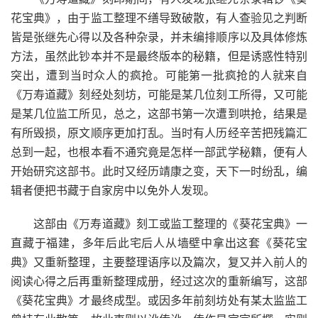
花宝典》，由于监工整理不缮导致破散，有人查验见之判断
皆是张继先心得以及各种杂录，并未编排顺序以及具体修炼
方法，虽然此钞本并不是最终版本的秘籍，但是诱惑性特别
突出，遭到当时众人的疯抢。可能第一批疯抢的人就来自
《万寿道藏》刻经处刻坊，可能是某几位刻工所得，又可能
是某几位监工所见，总之，这部书第一次遭到哄抢，结果是
有所毁损，原文顺序更加打乱。当时有人历经辛苦把残篇汇
总到一起，也根本看不通究竟是怎样一部武学秘籍，便有人
开始研究这部书。此时又经历靖康之变，天下一时纷乱，编
辑者便把书藏于自家房中以免外人发现。
这部由《万寿道藏》刻工或监工整理的《葵花宝典》一
直藏于福建，多年后此宅后人从墙壁中拿出这套《葵花宝
典》又重新整理，主要整理语序以及篇次，复又并入前人的
阅读心得之后再重新整理成册，经过这次的重新编写，这部
《葵花宝典》才最终成型。或因多年前刻坊处有某太监监工