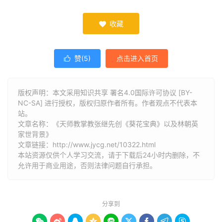
收藏

赞(
5
)
点击进入首页

版权声明：本文采用知识共享 署名4.0国际许可协议 [BY-
NC-SA] 进行授权，版权归原作者所有。作者观点不代表本
站。
文章名称：《天师教掌教张继先创《葵花宝典》以及林朝英
家世背景》
文章链接：
http://www.jycg.net/10322.html
本站资源仅供个人学习交流，请于下载后24小时内删除，不
允许用于商业用途，否则法律问题自行承担。
分享到








