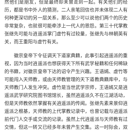
然他们是朋友，但是最终却未曾走到一起。有关他们的经
历，都是书中外人的猜测，二人亲笔回信也并未体现二人有
何种更深切的另一层关系，那么至少可以说他们两个的历史
非常复杂，也就很可能牵涉上一代人的恩怨。第三十代掌教
张继先可能与逍遥派掌门虚竹有过较量，张继先与林朝英有
关，而王重阳与虚竹有关。
徽宗皇帝下令征调天下道家典籍，此事引起逍遥派的重
视，因为当时逍遥派也想获得天下所有武学秘籍和任何稀缺
的书籍，对徽宗皇帝下达的诏令产生兴趣。王语嫣、虚竹等
可能闯入天师教，或由天师教管理的天下道教典籍库中，与
天师教门人发生冲突。虚竹是当世武学宗师，王语嫣又是逍
遥派武学研究院图书馆馆长，虽然逍遥派久不在江湖活动，
但是天师教依然掌握有关逍遥派的传闻。张继先素来景仰逍
遥派之根基，天师教的上代掌教记录中，也曾记载与逍遥派
前代门人交手或交流的记录。虽然上代逍遥派与天师教有过
交情，但这一转又已经多年未曾产生交集。这一时际会，双