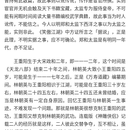
曾持有此散篇，故此事则以讹传讹，传作是宦官所撰。实则
宦官并无机会触及天下书籍宝藏，太监专为服侍皇帝，不可
能有闲暇时间阅读大量书籍编校武学典籍，故此事当为时人
讹传，不能信之。今人以明郑和太监下西洋之事以为太监之
能，实则非此。《笑傲江湖》中方证所言之「据说」，正是
此理，不明实据之事，应不可确论。郑和太监是有明同一年
代，亦不足证。
王重阳生于大宋政和二年，即一一一二年，这个时间是
《天龙八部》结束二十年之间，林朝英大致小王重阳四五
岁，可能是生于一一一七年之后，正是《万寿道藏》编纂期
间。林朝英与王重阳相识于江湖，可能是在王重阳三十岁左
右，林朝英二十四五左右，林朝英二十四五还未曾结婚，应
当是林朝英有一定自身原因。回忆王重阳与林朝英一生事
迹，不难发现一个问题。那就是林朝英很想克制王重阳的武
功，王重阳又想克制林朝英的武功。连载版《神雕侠侣》记
载二人的经历就是这样，二人彼此交替争夺，互不相让，虽