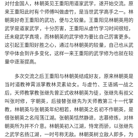
对付金国人，林朝英见王重阳用道家武学，遂开始交流。原
来王重阳此时有个师傅叫做虚竹，是当世武学高手之一。林
朝英好奇王重阳的武功，便与之较量。王重阳见林朝英用的
武学是道家武学，十分厉害，王重阳从虚竹学习时间很短，
还未窥武学真境，而林朝英的武学修为要比自己厉害更多。
这引起王重阳好胜之心，通过与林朝英的较量，自己也从武
学中体会到许多变化，这样一来王重阳的武学修为也就在较
量中逐渐提高。
多次交流之后王重阳与林朝英结成好友，原来林朝英是
当时道教神霄派掌教林灵素幼女。与虚竹、王语嫣一战之
后，天师教掌教张继先曾正式收林朝英为徒，张继先有叔父
叫张时修，字朝英，后接替张继先为天师教第三十一代掌
教，林朝英与张朝英年纪相若，林朝英之名初不作朝英，是
借张朝英之名闯荡江湖。张朝英恬然静退，志慕修炼，对林
朝英所为并不介意。林朝英初入江湖，恃宠而骄，以张继先
之武学名扬江湖，一时号称无敌。林朝英树立敌人即多，为