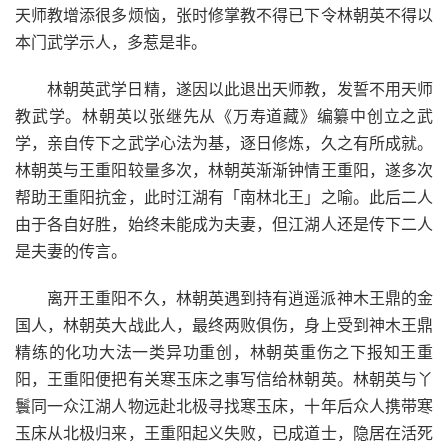
天师教增添很多烦恼，张时修掌教不得已下令林朝英不得以
本门武学示人，多惹是非。
林朝英武学日精，遂因以此退出天师教，发誓不用天师
教武学。林朝英以张继先从《万寿道藏》编纂中创立之武
学，亲自传下之武学心法为基，逐日修炼，久之有所成就。
林朝英与王重阳较量多次，林朝英渐渐钟情王重阳，遂多次
帮助王重阳抗金，此时江湖有「南林北王」之喻。此后二人
由于各自好胜，始终未能成为夫妻，但江湖人还是传下二人
是夫妻的传言。
离开王重阳不久，林朝英遇到持有逍遥派神木王鼎的金
国人，林朝英大战此人，最终两败俱伤，身上受到神木王鼎
精练的化功大法一类异功重创，林朝英重伤之下报知王重
阳，王重阳便把有关寒玉床之事写信给林朝英。林朝英与丫
鬟同一众江湖人物远赴北极寻找寒玉床，十年后众人携带寒
玉床从北极归来，王重阳起义失败，已成道士，隐居在活死