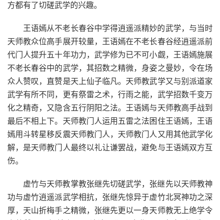
方都有了切磋武学的兴趣。
王语嫣从不老长春谷中学得逍遥派精妙的武学，与当时
天师教众位高手展开较量，王语嫣在不老长春谷经逍遥派前
代门人提升五十年功力，武学修为已不可小觑，王语嫣施展
不老长春谷中的武学，其招数之精微，身姿之曼妙，令在场
众人赞叹，直赞是天上仙子临凡。天师教武学又与别派道家
武学有所不同，更有祭雷之术，行雨之能，武学招数千变万
化之精奇，又隐含五行阴阳之法。王语嫣与天师教高手战到
最后不相上下。天师教门人运用五雷之法困住王语嫣，王语
嫣用斗转星移反震天师教门人，天师教门人又用其他武学化
解，是天师教门人最终以礼让谦罢战，避免与王语嫣双方互
伤。
虚竹与天师教掌教张继先切磋武学，张继先以天师教神
功与虚竹逍遥派武学相抗，张继先惊异于虚竹北冥神功之深
厚，天山折梅手之精微，张继先更以一身天师教无上绝学令