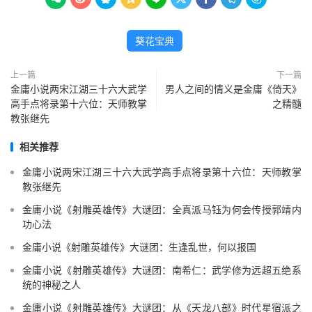
葵花宝典
上一篇
下一篇
金庸小说两宋江湖三十六大武学
男人之间的情义是金庸《倚天》
高手点将录第十六位：天师教掌
之精髓
教张继先
相关推荐
金庸小说两宋江湖三十六大武学高手点将录第十六位：天师教掌
教张继先
金庸小说《射雕英雄传》大谜团：全真派马钰为何会传授郭靖内
功心法
金庸小说《射雕英雄传》大谜团：生逢乱世，何以报国
金庸小说《射雕英雄传》大谜团：南希仁：武学修为远超五绝系
统的神秘之人
金庸小说《射雕英雄传》大谜团：从《天龙八部》时代星宿派之