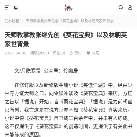




武林秘籍
天师教掌教张继先创《葵花宝典》以及林朝英家世背景

天师教掌教张继先创《葵花宝典》以及林朝英
家世背景
2020-04-19
阅读(2693)
评论(0)
赞(
5
)
收藏


文/月隐寒霜 公众号：怜幽居
在修订版以及新修版金庸小说《笑傲江湖》中，经由少
林寺方证大师之口，向令狐冲谈及《葵花宝典》来历，方证
之告以「据说」开始，言《葵花宝典》「据说」是为前朝宦
官所创，我言这是在说方证亦不知《葵花宝典》真实来历。
小说中谈《葵花宝典》自书成三百余年中，并未有人练成。
这不仅提供了《葵花宝典》的创造时间，更提供了有关此书
未能练成的原因。