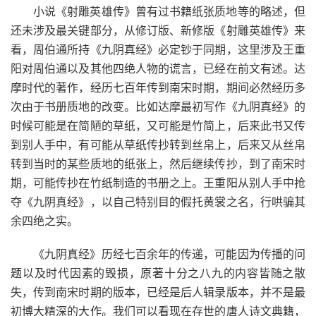
小说《射雕英雄传》曾有过书籍纸张质地等的略述，但
还未涉及最关键部分，从修订版、新修版《射雕英雄传》来
看，周伯通所持《九阴真经》必定钞于同期，这里涉及王重
阳对周伯通以及其他四绝人物的谎言，已经在前文有述。达
摩时代的著作，经历七百年传到南宋时期，期间必然经历多
次由于书册质地的改变。比如达摩最初写作《九阴真经》的
时候可能是在简陋的草纸，又可能是竹简上，后来此书又传
到别人手中，有可能从草纸传抄转到丝帛上，后来又从丝帛
转到当时的某些质地的纸张上，然后继续传抄，到了南宋时
期，可能传抄在竹纸制造的书册之上。王重阳从别人手中抢
夺《九阴真经》，以自己特别目的假托黄裳之名，行哄骗其
余四绝之实。
《九阴真经》历经七百余年的传递，可能因为传播的问
题以及时代因素的毁损，原著十分之八九的内容皆随之散
失，传到南宋时期的版本，已经是后人辑录版本，并不是最
初博大精深的大作。我们可以看现在存世的唐人诗文典籍，