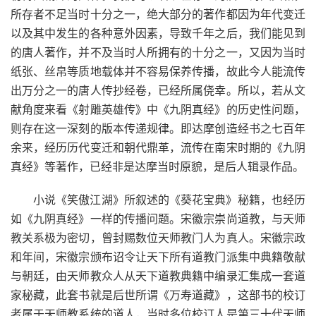
所存者不足当时十分之一，绝大部分的著作都因为年代变迁
以及其中发生的各种意外因素，导致千年之后，我们能见到
的唐人著作，并不及当时人所拥有的十分之一，又因为当时
纸张、丝帛等质地载体并不容易保养传播，故此今人能流传
出万分之一的唐人传抄经卷，已经所属侥幸。所以，若从文
献角度来看《射雕英雄传》中《九阴真经》的历史性问题，
则存在这一深刻的版本传递规律。即达摩创造经书之七百年
余来，经历历代变迁和朝代鼎革，流传在南宋时期的《九阴
真经》等著作，已经非是达摩当时原貌，是后人辑录作品。
小说《笑傲江湖》所叙述的《葵花宝典》秘籍，也经历
如《九阴真经》一样的传播问题。宋徽宗崇尚道教，与天师
教关系极为密切，曾封赐数位天师教门人为真人。宋徽宗政
和年间，宋徽宗颁布诏令让天下所有道教门派集中典籍敬献
与朝廷，由天师教众人从天下道教典籍中编录汇集成一套道
家秘藏，此套书就是后世所谓《万寿道藏》，这部书的校订
者属于天师教系统的道人，当时多位校订人是第三十代天师