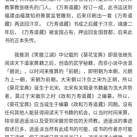
教掌教张继先的门人。《万寿道藏》校订一成，此书运送到
福建由福建知府黄裳监管雕刻，后来印刷出一套《万寿道
藏》再送回汴京。《万寿道藏》书成之后藏于汴京，靖康二
年后，《万寿道藏》被金国占有，押运回金国首都，后来此
书的正本失传。
我推测《笑傲江湖》中记载的《葵花宝典》即是张继先
阅读天下道家典籍之后，创造的武学秘籍，而非小说中含混
「据说」，以时间来推算的「前朝」，即明朝为本朝，元朝
为上一朝，宋朝为前朝。大宋朝以汴京之宋为正朔，所以
《葵花宝典》诞生于北宋。北宋有关辑录书籍最为浩大声势
者，莫过于宋徽宗之时《政和万寿道藏》之编纂。所以，
《葵花宝典》应当诞生于编纂《政和万寿道藏》同期。没有
任何其他人能获得阅读天下书籍的机会，以当时时间来算，
除非是逍遥派以及受到宋徽宗崇信的天师教。逍遥派的事迹
叙述已多，逍遥派当然有此成书的可能，成书的作者亦可能