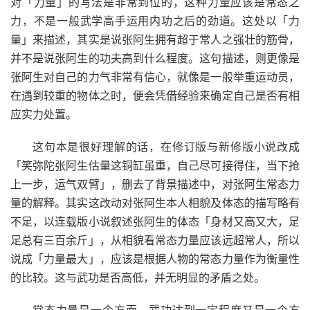
对「力量」的写法是非常到位的，这种力量应该是常态之
力，不是一般武学高手运用内功之后的劲道。这处以「力
量」来描述，其实是说张阿生拥有超于常人之强壮的筋骨，
并不是说张阿生的功夫高到什么程度。这句描述，则更像是
张阿生对自己的力气非常有信心，就像是一般举重运动员，
在遇到较重的物体之时，便会凭借经验来确定自己是否有相
应实力处置。
这句本是很好理解的话，在修订版与新修版小说改成
「笑弥陀张阿生估量这铜缸虽重，自己尽可接得住，当下抢
上一步，运气双臂」，删去了背景描述中，对张阿生常态力
量的解释。其实这改动对张阿生本人相貌及体态的描写略有
不足，以连载版小说叙述张阿生的体态「身材又高又大，足
足总有三百余斤」，从相貌看常态力量应该远超常人，所以
说成「力量最大」，应该是根据人物的常态力量作为衡量性
的比较。这与武功是否高低，并无明显的矛盾之处。