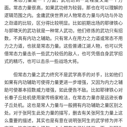
常态力量是一个方面，武功达到一定程度又是一个方
面。常态力量很高，如果武功修为较弱，那也在可以理解的
逻辑范围之内。金庸武侠世界对人物常态力量与内功与外功
之劲道的比较，区分得比较明显。比如前期出场的耶律铁心
与郭啸天的武功就是一种常人武功，他们修炼的武功只有招
数，不具有内功之辅助。只有常人在用力之力道或常态不用
力之力道，也就是常态力量。这些普通江湖人物，也可以凭
借常态力量击杀一些武力较低的敌人，也可凭借自身武学招
式的精巧，也可以击杀一些战场大将。
但常态力量之武力终究不是武学高手的对手，比如他们
如果有内功辅助可使得力量更进一步增强，又因为内力之辅
助可使基本招数威力增强，如此便告不敌。比如耶律铁心对
长春子丘处机使用家传杨家枪法，在常态力量亦是远逊长春
子丘处机。这也是常人力量与一般拥有内功辅助之量区别之
处。对于张阿生此处力量的描写，删去有关张阿生力量上这
么重要的描述，其实也是有意在说明张阿生的武学修为并不