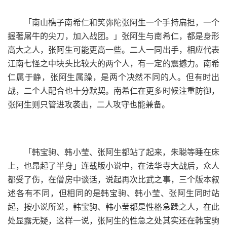
「南山樵子南希仁和笑弥陀张阿生一个手持扁担，一个
握著屠牛的尖刀，加入战团。」张阿生与南希仁，都是身形
高大之人，张阿生可能更高一些。二人一同出手，相应代表
江南七怪之中块头比较大的两个人，有一定的震撼力。南希
仁属于静，张阿生属躁，是两个决然不同的人。但有时出
战，二个人配合也十分默契。南希仁在更多时候注重防御，
张阿生则只管进攻袭击，二人攻守也能兼备。
「韩宝驹、韩小莹、张阿生都站了起来，朱聪等睡在床
上，也昂起了半身」连载版小说中，在法华寺大战后，众人
都受了伤，在僧房中谈话，说起再次比武之事，三个版本叙
述各有不同，但相同的是韩宝驹、韩小莹、张阿生同时站
起，按小说所说，韩宝驹、韩小莹都是性格急躁之人，在此
处显露无疑，这样一说，张阿生的性急之处其实还在韩宝驹