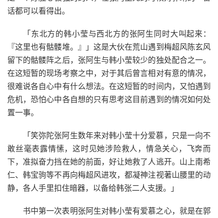
话都可以看得出。
「东北方的韩小莹与西北方的张阿生同时大叫起来：
『这里也有骷髅堆。』」这是大伙在荒山遇到梅超风陈玄风
留下的骷髅阵之后，张阿生与韩小莹较少的独处配合之一。
在这短暂的现场考察之中，对于其后曾言相对有意的情况，
很难说各自心中有什么想法。在这短暂的时间内，又怕遇到
危机，恐怕心中各自想的只有思考这目前遇到的情况如何处
置一事。
「笑弥陀张阿生数年来对韩小莹十分爱慕，只是一向不
敢丝毫表露情愫，这时见她涉险救人，情急关心，飞奔而
下，准拟奋力挡在她的前面，好让她救了人逃开。山上南希
仁、韩宝驹等不再向梅超风进攻，都凝神注视著山腰里的动
静，各人手里扣住暗器，以备给韩张二人支援。」
书中第一次表明张阿生对韩小莹有爱慕之心，就是在郭