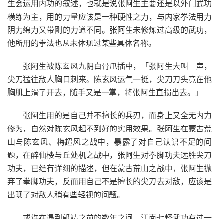
生会运用内功的叙述，也就是说张阿生主要还是以外门武功
横练为主，用的力量应该是一种硬性之力，与内家拳法用力
阴力绵力又带刚的力道不同。张阿生未修炼过高级的武功，
他所用的拳法也从未体现过某些具体名称。
张阿生被陈玄风九阴白骨爪插中，「张阿生大叫一声，
尖刀猛往敌人胸口刺来。陈玄风运气一挺，尖刀刀头竟在他
胸肌上滑了开去，随手又是一掌，将张阿生直掼出去。」
张阿生用的是自己并不擅长的兵刃，而身上又全无内力
修为，自然对陈玄风起不到好的实用效果。张阿生在蒙古荒
山与陈玄风、梅超风之战中，暴露了对自己认识不足的问
题，在醉仙楼与丘处机之战中，张阿生对拳脚功夫远胜尖刀
功夫，已经有详细的描述，但在蒙古荒山之战中，张阿生抛
弃了拳脚功夫，反而用自己不是擅长的尖刀去对敌，应该是
出现了对敌人稍有些轻视的问题。
或许在遇到郭靖之前的数年之间，江南七怪武功有过一