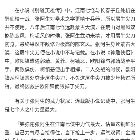
在小说《射雕英雄传》中，江南七怪与长春子丘处机在
醉仙楼一战，张阿生对拳术之学更精于兵器，所以屠牛尖刀
并不使用。八年后江南七怪远赴蒙古大漠，在荒山对黑风双
煞陈玄风、梅超风的时候，张阿生武功未精，才用屠牛尖刀
防身，最终果然不敌修为极高的陈玄风。张阿生身死蒙古大
漠，这屠牛尖刀便在小说中不与记载。在小说《神雕侠侣》
中，欧阳锋遭遇郭靖、黄蓉、柯镇恶，欧阳锋与郭靖战至平
手，两败俱伤，柯镇恶便出手相搏，二人交战的时候，欧阳
锋从柯镇恶处夺走屠牛尖刀，不久这屠牛尖刀被少年杨过所
得，最终因救护欧阳锋而毁掉了尖刀。
有关于张阿生的武力状况：连载版小说记载中，张阿生
是七个人之中力量最大。
「笑弥陀张阿生在江南七侠中力气最大，估量这铜缸虽
重，自己力气尽自接得住，当下抢上一步，运气双臂」金庸