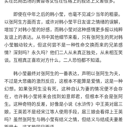
实在比刚出场的黄蓉等女性在性格上的叙述上又差很多。
即使在中年之后的韩小莹，也毫不见减少当年的粗豪。
以张阿生方面而言，或许对韩小莹平日友谊之情绪的误解，
增加了对韩小莹的好感，而韩小莹对这种感情更多报以纯粹
友谊上的表达。从书中其他细节来看，只有张阿生的死对韩
小莹触动较大，但这何尝不是一种性命交换而来的兄弟感
情？深刻吗？永久吗？他们二人从未真正独处，从未相互笑
谈。互相真正喜欢对方什么，二人恐怕都不知道。
韩小莹最终对张阿生的一番表达，声明以张阿生为夫，
不过是大悲痛的激烈反应，这根本不能算是爱情，这是一种
幻想。如果张阿生没有死，这种自认为妻的情况便不会存
在，也许韩小莹将来会找到如意郎君，但根本不会是张阿
生。这种奇特的反差，好像是小说《水浒传》中王英对扈三
娘，王英若不是经宋江等人使用手段，扈三娘会看得上王英
吗？虽然张阿生与韩小莹有结义之情，但结义与结成夫妻差