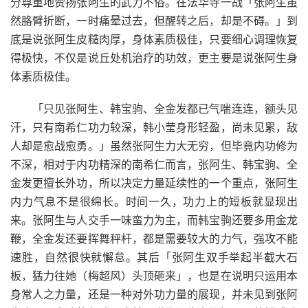
分尊重地赞扬张阿生的武力不俗。在法华寺一战「张阿生虽
然胳臂折断，一时痛晕过去，但醒转之后，却是不碍。」到
底是说张阿生皮糙肉厚，身体素质极佳，只要细心调理恢复
得极快，不仅是说丘处机治疗的功效，更主要是说张阿生身
体素质极佳。
「只见张阿生、韩宝驹、全金发都已气喘连连，额头见
汗，只有南希仁功力较深，韩小莹身形轻盈，尚未见累，敌
人却是愈战愈勇。」虽然张阿生力大无穷，但毕竟内功修为
不深，相对于内功精深的南希仁而言，张阿生、韩宝驹、全
金发更擅长外功，所以决定力量延续性的一个重点，张阿生
内力气息不是很绵长。时间一久，功力上的短板就显现出
来。张阿生与人交手一味蛮力为主，而韩宝驹还要多用金龙
鞭，全金发还要挥舞秤杆，都是需要较大的力气，强攻不能
速胜，自然很快就懈怠。其后「张阿生双手举起半截大石
板，猛力往她（梅超风）头顶砸来」，也是在说明只运用本
身常人之力量，还是一种对外功力量的展现，并未见到张阿