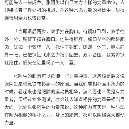
可能失去一些成色。张阿生以自己大力士样的力量地位，去
迎接长春子丘处机的挑战，在这种常态力量的对比中，显得
谨慎用全力也较正常。
「当即退后两步，双手挡在胸口。待铜缸飞到，双手往
外一分，铜缸正撞在胸口。他生得肥胖，胸口垒垒的都是肥
肉，犹如一个软垫一般，托住了铜缸，随即一运气，胸肌向
外一张，已把铜缸飞来之力抵了回去，双手合围，紧紧将铜
缸箍住，低头在缸里喝了一大口酒」
张阿生的肥肉可以抵御一些力量冲击，这应该是后文说
张阿生是横练铁布衫高手的原因。当我们看相扑高手角力的
时候，看起来也是肥胖的运动员相争，怎么看也不像是有力
量者，但经过专业测试，才会让人知道相扑的力量是相当巨
大的。此处以张阿生的力量来说，这种能力其实是一种与现
在颇为相似的相扑之力。身上的肥肉，都可以阻挡强大推动
力量。