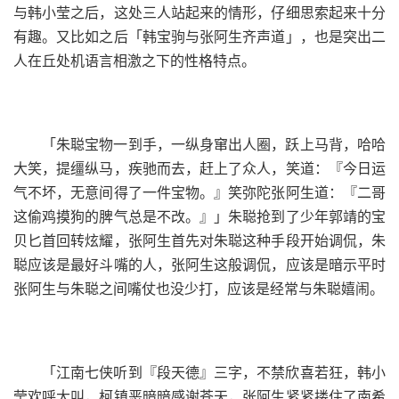
与韩小莹之后，这处三人站起来的情形，仔细思索起来十分
有趣。又比如之后「韩宝驹与张阿生齐声道」，也是突出二
人在丘处机语言相激之下的性格特点。
「朱聪宝物一到手，一纵身窜出人圈，跃上马背，哈哈
大笑，提缰纵马，疾驰而去，赶上了众人，笑道：『今日运
气不坏，无意间得了一件宝物。』笑弥陀张阿生道：『二哥
这偷鸡摸狗的脾气总是不改。』」朱聪抢到了少年郭靖的宝
贝匕首回转炫耀，张阿生首先对朱聪这种手段开始调侃，朱
聪应该是最好斗嘴的人，张阿生这般调侃，应该是暗示平时
张阿生与朱聪之间嘴仗也没少打，应该是经常与朱聪嬉闹。
「江南七侠听到『段天德』三字，不禁欣喜若狂，韩小
莹欢呼大叫，柯镇恶暗暗感谢苍天，张阿生紧紧搂住了南希