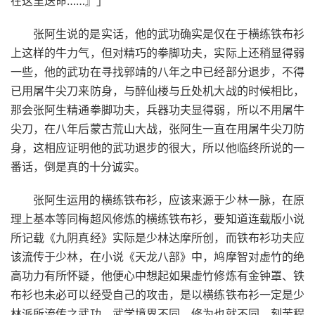
在这里送命……』」
张阿生说的是实话，他的武功确实是仅在于横练铁布衫
上这样的牛力气，但对精巧的拳脚功夫，实际上还稍显得弱
一些，他的武功在寻找郭靖的八年之中已经部分退步，不得
已用屠牛尖刀来防身，与醉仙楼与丘处机大战的时候相比，
那会张阿生精通拳脚功夫，兵器功夫显得弱，所以不用屠牛
尖刀，在八年后蒙古荒山大战，张阿生一直在用屠牛尖刀防
身，这相应证明他的武功退步的很大，所以他临终所说的一
番话，倒是真的十分诚实。
张阿生运用的横练铁布衫，应该来源于少林一脉，在原
理上基本等同梅超风修炼的横练铁布衫，要知道连载版小说
所记载《九阴真经》实际是少林达摩所创，而铁布衫功夫应
该流传于少林，在小说《天龙八部》中，鸠摩智对虚竹的绝
高功力有所怀疑，他便心中想起如果虚竹修炼有金钟罩、铁
布衫也未必可以经受自己的攻击，是以横练铁布衫一定是少
林派所流传之武功。武学境界不同，修为也就不同。刻苦程