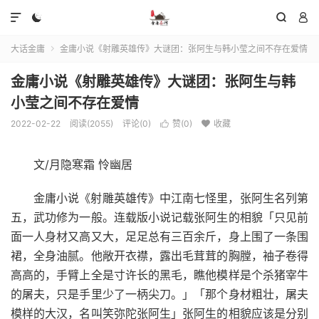




大话金庸
金庸小说《射雕英雄传》大谜团：张阿生与韩小莹之间不存在爱情

金庸小说《射雕英雄传》大谜团：张阿生与韩
小莹之间不存在爱情
2022-02-22
阅读(2055)
评论(0)
赞(
0
)
收藏


文/月隐寒霜 怜幽居
金庸小说《射雕英雄传》中江南七怪里，张阿生名列第
五，武功修为一般。连载版小说记载张阿生的相貌「只见前
面一人身材又高又大，足足总有三百余斤，身上围了一条围
裙，全身油腻。他敞开衣襟，露出毛茸茸的胸膛，袖子卷得
高高的，手臂上全是寸许长的黑毛，瞧他模样是个杀猪宰牛
的屠夫，只是手里少了一柄尖刀。」「那个身材粗壮，屠夫
模样的大汉，名叫笑弥陀张阿生」张阿生的相貌应该是分别