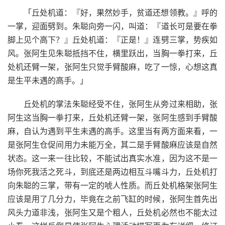
「丘处机道：『好，果然妙手，贫道还想领教。』呼的
一掌，迎面劈到。朱聪向旁一闪，叫道：『道长可是要在拳
脚上见个高下？』丘处机道：『正是！』连劈三掌，势疾如
风。张阿生见朱聪抵挡不住，横里跃出，当胸一拳打来，丘
处机还臂一架，张阿生只觉手臂酸麻，吃了一惊，心想这真
是生平未遇的高手。」
丘处机的掌法朱聪经受不住，张阿生从旁过来相助，张
阿生这当胸一拳打来，丘处机还臂一架，张阿生感到手臂酸
麻，自认为遇到平生未遇的高手。这里当有两方面来看，一
是张阿生仓促间用力未能万全，其二是手臂酸麻应该是自然
状态。这一来一往比较，不能试出真实水准，因为这不是一
场你死我活之死斗，到底还是两边相互斗嘴斗力，丘处机打
向朱聪的三掌，带有一定的唬人性质。而丘处机格架张阿生
应该是用了几分力，毕竟在之前飞缸的时候，张阿生首先出
风头力道非浅，张阿生又是个粗人，丘处机必然也不能太过