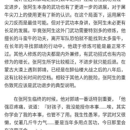
定进步，张阿生本身的武功也有了更进一步的进展，对于屠
牛尖刀上的使用更有了新的认识。在这个局面下，运用屠牛
尖刀反而是最佳可能。但对于武功本身讲，张阿生未必更有
长足的发展。毕竟张阿生这外门武功需要特别多的修炼，他
擅长的斗蛮牛的功夫，离开军队恐怕就不能找到太多蛮牛，
在长年的寻找郭靖的行动中，他疏于修炼可能是最正常不
过。其他人修炼的功夫都是内外兼修，有武功招式也有内功
修为的增长，张阿生所学比较粗泛，不进步就只能后退。在
蒙古大漠上遇到郭靖，已经是在醉仙楼大战之后的八年后，
这有比较长时间的空档。相较于其他人的脱险，张阿生的重
伤致死应该是武功退步的典型说明。
在张阿生临终的时候，他对郭靖一番话特别重要，「他
强忍疼痛，说道：『好孩子，我没能授你本事……唉，其实
你学会了我的本事，也管不了用。我生性愚笨，学武时又很
懒，仗著几斤牛力气……要是当年多用点苦功，今日那里会