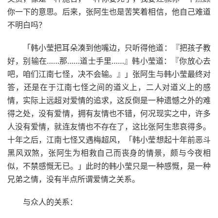
你一下的意思。后来，张阿生也是苦笑着相信，他自己难道
不明白吗？
「韩小莹把耳朵凑到他嘴边，只听得他道：『把孩子教
好，别输在……那……道士手里……』韩小莹道：『你放心去
吧，咱们江南七怪，决不会输。』」张阿生与韩小莹最终对
答，还是在于江南七怪之间的道义上，二人对道义上的感
情，实际上远超对爱情的追求，这反倒是一种遗憾之外的难
得之处，没有爱情，拥有友情也不错，何况现实之中，许多
人没有爱情，就连友情也不存在了，这比张阿生悲哀得多。
十年之后，江南七怪又遇梅超风，「韩小莹想起十年前恶斗
黑风双煞，张阿生为相救自己而丧身的情景，颇与今夜相
似，不禁感慨无已。」此时的韩小莹只是一种感慨，是一种
兄弟之情，没有半点所谓爱情之关系。
与众人的关系：