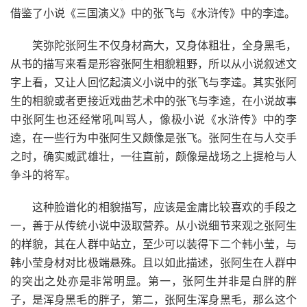
借鉴了小说《三国演义》中的张飞与《水浒传》中的李逵。
笑弥陀张阿生不仅身材高大，又身体粗壮，全身黑毛，
从书的描写来看是形容张阿生相貌粗野，所以从小说叙述文
字上看，又让人回忆起演义小说中的张飞与李逵。其实张阿
生的相貌或者更接近戏曲艺术中的张飞与李逵，在小说故事
中张阿生也还经常吼叫骂人，像极小说《水浒传》中的李
逵，在一些行为中张阿生又颇像是张飞。张阿生在与人交手
之时，确实威武雄壮，一往直前，颇像是战场之上提枪与人
争斗的将军。
这种脸谱化的相貌描写，应该是金庸比较喜欢的手段之
一，善于从传统小说中汲取营养。从小说细节来观之张阿生
的样貌，其在人群中站立，至少可以装得下二个韩小莹，与
韩小莹身材对比极端悬殊。且以如此描述，张阿生在人群中
的突出之处亦是非常明显。第一，张阿生并非是白胖的胖
子，是浑身黑毛的胖子，第二，张阿生浑身黑毛，那么这个