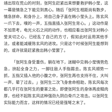
靖出现在荒山的时刻，张阿生赶紧出来想要救护韩小莹，这
一幕是情急之下能见到真心。随后「张阿生相距尚有数步，
情急拼命，和身扑上，将自己身子盖在韩小莹头上。陈玄风
一爪下去，噗的一声，五指直插入张阿生背心。」这动作是
不加思考，电光火石之间的动作，也相应看出张阿生对韩小
莹关切之心，已经乱了自己的方寸，假如此时运用其他手
法，或者能减缓陈玄风的进攻。只是这个时候张阿生能想到
的，或许就是赶紧救出韩小莹罢了。
「张阿生身受重伤，躺在地下，迷糊中见韩小莹情势危
急，拚起全身之力，一脚往敌人手指踢去。陈玄风顺势一
抓，五指又插入他的小腹之中，张阿生再也支持不住，大叫
一声，晕了过去。」张阿生二次飞身舍命相助，陈玄风每次
都几乎打在张阿生的要害之处，即便张阿生的身体再皮糙肉
厚，也经不起陈玄风这种强劲九阴白骨爪之攻击。以张阿生
实际能力而言，这样的情况已经是强弩之末了。