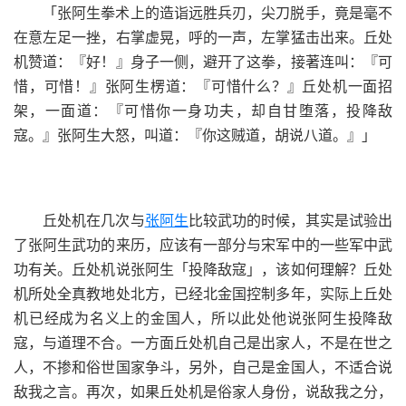
「张阿生拳术上的造诣远胜兵刃，尖刀脱手，竟是毫不
在意左足一挫，右掌虚晃，呼的一声，左掌猛击出来。丘处
机赞道：『好！』身子一侧，避开了这拳，接著连叫：『可
惜，可惜！』张阿生楞道：『可惜什么？』丘处机一面招
架，一面道：『可惜你一身功夫，却自甘堕落，投降敌
寇。』张阿生大怒，叫道：『你这贼道，胡说八道。』」
丘处机在几次与
张阿生
比较武功的时候，其实是试验出
了张阿生武功的来历，应该有一部分与宋军中的一些军中武
功有关。丘处机说张阿生「投降敌寇」，该如何理解？丘处
机所处全真教地处北方，已经北金国控制多年，实际上丘处
机已经成为名义上的金国人，所以此处他说张阿生投降敌
寇，与道理不合。一方面丘处机自己是出家人，不是在世之
人，不掺和俗世国家争斗，另外，自己是金国人，不适合说
敌我之言。再次，如果丘处机是俗家人身份，说敌我之分，