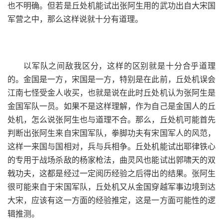
也不明确。但若是丘处机能试出张阿生用的武功出自大宋国
军营之中，那么这样说就十分有道理。
以军队之间敌我区分，这样的区别就是十分合乎道理
的。金国是一方，宋国是一方，特别是在此前，丘处机误会
江南七怪受金人收买，也就是说在此时丘处机认为张阿生是
金国军队一员。如果不是这样理解，作为自己是金国人的丘
处机，怎么说张阿生也与道理不合。那么，丘处机可能首先
判断出张阿生来自宋国军队，拳脚功夫有宋国军人的风范，
这样一来国与国相对，兵与兵相争。丘处机能试出耶律铁心
的专用于战场杀敌的杨家枪法，曲灵风也能试出郭啸天的双
戟功夫，这都是经过一定阅历经验之后得出的结果。张阿生
很可能来自于宋国军队，丘处机又从金国穿越军事边境到达
大宋，应该有这一方面的经验推定，这是一方面可能性的逻
辑推测。