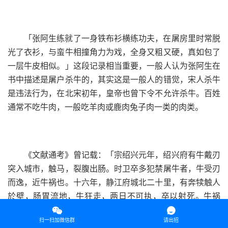
「张阿生练就了一身铁布衫横练功夫，在屠房里时常脱
光了衣衫，与蛮牛相撞角力为戏，全身又粗又硬，真如包了
一层牛皮相似。」这段记录相当重要，一般人认为张阿生在
书中描述是屠户杀牛的，其实这是一般人的错觉，宋人杀牛
是违法行为，在北宋初年，皇帝也曾下令不允许杀牛。百姓
通常不吃牛肉，一般吃羊肉或鹿肉兔子肉一类的肉类。
《文献通考》曾记载：「宗绍兴元年，绍兴府有牛戴刃
突入城市，触马，裂腹出肠。时卫卒多犯禁屠牛者，牛受刃
而逸，近牛祸也。十六年，静江府城北二十里，有奔犊触人
於壁，肠胃流地，牛狂走，两日不可执，卒以射死。牛祸
也。十八年五月，邛州依政县牛生二犊。二十一年七月，遂


扫一扫加微信群
请出招
宁府牛生二犊三。二十五年八月，汉州牛生二犊。孝宗淳熙