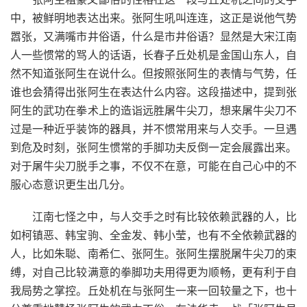
中，被鲜明地表达出来。张阿生吼叫连连，这正是说他气势
嚣张，又满嘴市井俗语，什么是市井俗语？显然是大宋江南
人一些惯常的骂人的话语，长春子丘处机是金国山东人，自
然不知道张阿生在说什么。但按照张阿生的表情与气势，任
谁也会猜得出张阿生在表达什么内容。这段描述中，提到张
阿生的武功在拳术上的造诣远胜屠牛尖刀，想来屠牛尖刀不
过是一种近乎装饰的器具，并不惯常用来与人交手。一旦遇
到危及时刻，张阿生惯常的手脚功夫反倒一定会展露出来。
对于屠牛尖刀脱手之事，不仅不在意，可能在自己心中的不
服心态意识更生出几分。
江南七怪之中，与人交手之时有比较依赖武器的人，比
如柯镇恶、韩宝驹、全金发、韩小莹，也有不全依赖武器的
人，比如朱聪、南希仁、张阿生。张阿生摆脱屠牛尖刀的束
缚，对自己比较满意的拳脚功夫用得更为顺畅，更有利于自
我局势之掌控。丘处机在与张阿生一来一回较量之下，也十