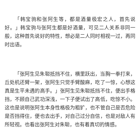
「韩宝驹和张阿生等，都是酒量极宏之人，首先说
好。」韩宝驹与张阿生都是好酒量，可见二人关系非同一
般，这种首先说好的特性，想必是二人同时相视一过，再同
时出语。
「张阿生见朱聪抵挡不住，横里跃出，当胸一拳打来，
丘处机还臂一架，张阿生只觉手臂酸麻，吃了一惊，心想这
真是生平未遇的高手。」张阿生见朱聪抵挡不住，便出手格
挡，不顾自己武功深浅，一下子便试出了高低，吃惊不小。
这也是说明张阿生本身性格极为粗犷，也不管自己是否危险
是否挡得住，便也去出手，对自己过分自信，也是对敌人有
所轻视。也看出张阿生对朱聪，也有着真切的情感。