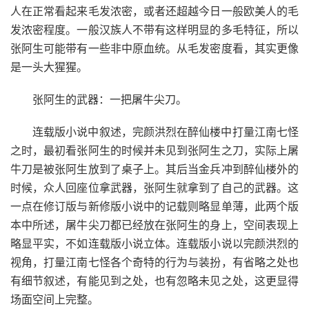
人在正常看起来毛发浓密，或者还超越今日一般欧美人的毛
发浓密程度。一般汉族人不带有这样明显的多毛特征，所以
张阿生可能带有一些非中原血统。从毛发密度看，其实更像
是一头大猩猩。
张阿生的武器：一把屠牛尖刀。
连载版小说中叙述，完颜洪烈在醉仙楼中打量江南七怪
之时，最初看张阿生的时候并未见到张阿生之刀，实际上屠
牛刀是被张阿生放到了桌子上。其后当金兵冲到醉仙楼外的
时候，众人回座位拿武器，张阿生就拿到了自己的武器。这
一点在修订版与新修版小说中的记载则略显单薄，此两个版
本中所述，屠牛尖刀都已经放在张阿生的身上，空间表现上
略显平实，不如连载版小说立体。连载版小说以完颜洪烈的
视角，打量江南七怪各个奇特的行为与装扮，有省略之处也
有细节叙述，有能见到之处，也有忽略未见之处，这更显得
场面空间上完整。