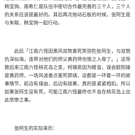
韩宝驹、南希仁是队伍中密切合作最完善的三个人，三个人
的关系应该是最好的。其后再次拖动石板的时候，张阿生是
与朱聪、韩宝驹一起行动。
此后「江南六怪因黑风双煞害死笑弥陀张阿生，与双煞
仇深似海，连带对他们的师父黄药师也恨之入骨了。」这导
致后来江南六怪桃花岛之变，柯镇恶因为眼盲，误会欧阳锋
是黄药师，一场风波差点害死郭靖，这都是一环套一环的故
事情节，前边有缘由，后边有结果，真的是紧紧相扣。所以
如果张阿生没有死，可能江南六怪最终也不会在桃花岛上出
此悲惨之事。
张阿生的实际来历：