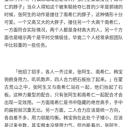
仁的脖子」当众人得知这个被朱聪抢夺匕首的少年是郭靖的
时候，张阿生的动作是搂住了南希仁的脖子，这种情形十分
可爱。一个又高又大的大胖子，搂住另一个大高个南希仁，
一方面符合实际情况，两个人都是身材高大的人，另一个方
面也是暗示两个是平时交情极佳，毕竟二个人经常承担团队
中比较重的一些任务。
「他招了招手，各人一齐过来，张阿生、南希仁、韩宝
驹俯身用力，叽叽数声，四人合力把石板抬了起来。」在蒙
古荒山之中，张阿生又与南希仁站在一起，他们抬起了石
板。这种力量型的配合，只有张阿生和南希仁一起配合才会
出现一定效用。一方面南希仁是书中隐藏的绝世高手，手中
的扁担就沉重无比。另一方面，二人合力应该是统一方向，
各自差不多，用力就能均衡。韩宝驹在此处个子矮小，应该
是过来充数，其实根本没使用力气。但也能看出，张阿生、