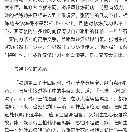
度不懂，其修为也就不同。梅超风修炼武功十分勤奋努力，
她的横练功夫已经进入到上乘境界。张阿生的武功不佳，横
练功夫修炼得不是那样出神入化，且他对修炼武功也不上
心，其实张阿生多数时间仅倚仗自己粗胖的体格，一旦与有
一定内力修为的高手交手，差距就逐渐显现出来。张阿生的
武功虽然出自少林，但显然非是少林派传人，他的绰号虽然
叫笑弥陀，但或许仅仅是因为他爱傻笑，身材又庞大无比。
与韩小莹的关系：
「喝到第三个十四碗时，韩小莹毕竟量窄，颇有点不胜
酒力，张阿生接过她手中的半碗酒来，道：『七妹，我代你
喝了。』」韩小莹的酒量不低，在众人连续猛喝之下，都跟
着喝了下来，这处只剩下半碗，喝掉应该绝无问题。张阿生
这处代喝下这半碗，应该是自身粗鲁，又好胜之心较强缘
故，能不能谈得上怕韩小莹喝醉，恐怕不是很可能。张阿生
是一个好胜心极强的的人，在张阿生死的时候对郭靖的一番