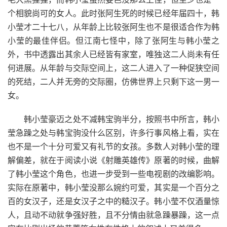
个相貌尚可的女人。此时张阿生死的时候已经年届四十，韩
小莹才二十七八，从年龄上比较张阿生也不是很适合作为韩
小莹的最佳伴侣。但江南七怪中，除了张阿生与韩小莹之
外，书中透露出其余人已经皆有家室，唯独这二人尚未有任
何进展。从年龄与交际空间上，这二人进入了一种促狭空间
的死结，二人并无旁的交际圈，仿佛世界上只剩下这一男一
女。
韩小莹豪迈之处不减韩宝驹半分，按照书中所言，韩小
莹急躁之处与韩宝驹没什么区别，许多行事风格上看，实在
也不是一个十分可爱又有礼节的女孩。多数人对韩小莹的理
解偏差，就在于阅读小说《射雕英雄传》原著的时候，曲解
了韩小莹这个角色，也进一步受到一些电视剧的改编影响。
实际在原著中，韩小莹没那么婉约可爱，其实是一个百分之
百的女汉子，还是女汉子之中的糙汉子。韩小莹不仅酒量惊
人，且动不动就争强好胜，且不分情由就急躁暴躁，这一点