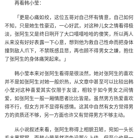
再看韩小莹：
「更是心痛如绞，这位五哥对自己怀有情意，自己如何
不知，只是她生性豪迈，一心好武，对这种儿女之情看得极
淡，张阿生又是终日咧开了大口嘻嘻哈哈的傻笑，所以两人
从来没有好好表露一下心意，想到他为救自己性命而把身体
撞到敌人爪下，不禁既感且悲，再也顾不得男女之嫌，抱住
了张阿生的身体痛哭起来。」
韩小莹本来对张阿生看得是很淡然，她对张阿生的喜欢
并不是如张阿生对她一般炽热，从文章中甚至可以比较出韩
小莹对这种喜爱其实仅限于友谊，相较于如今男女之间情
爱，如张阿生一般一厢情愿者比比皆是。虽然男方热爱喜欢
得不行，但女方并不显得有感情。这其中自然有女方觉得男
方的资质还不够，另一方面也许又有觉得男方不够主动。
从小说叙述来看，张阿生称得上相貌丑陋，宛如一头长
毛大黑猩猩，而韩小莹虽然姿色没那么上佳，但至少也是一