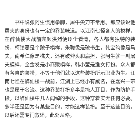
书中说张阿生惯用拳脚，屠牛尖刀不常用。那应该说他
屠夫的身份也有一定的乔装味道。以江南七怪各人的模样，
在醉仙楼大战前完颜洪烈便逐个看清，各人都有独特的装
扮，柯镇恶是个跛子模样，朱聪像是破书生，韩宝驹像是马
夫，南希仁像是樵夫，还有破斧头和扁担，张阿生就一副屠
夫模样，全金发是小商贩模样，韩小莹是渔女打扮。众人都
有各自的装扮，不等于他们就以这些装扮所示职业为生。江
南七怪在醉仙楼一战前，江湖上已经小有威名，在嘉兴一带
也是属于名流。这种乔装打扮多半是掩人耳目，作为防护手
段。以醉仙楼中几人阔绰的手段，这种穿着实无任何必要。
多半还是因为有某些目的，才能这样装扮。至于这些目的，
以后还需专门叙述，此处从略。