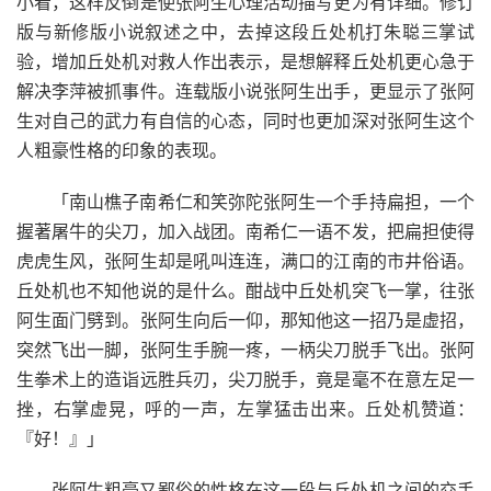
小看，这样反倒是使张阿生心理活动描写更为有详细。修订
版与新修版小说叙述之中，去掉这段丘处机打朱聪三掌试
验，增加丘处机对救人作出表示，是想解释丘处机更心急于
解决李萍被抓事件。连载版小说张阿生出手，更显示了张阿
生对自己的武力有自信的心态，同时也更加深对张阿生这个
人粗豪性格的印象的表现。
「南山樵子南希仁和笑弥陀张阿生一个手持扁担，一个
握著屠牛的尖刀，加入战团。南希仁一语不发，把扁担使得
虎虎生风，张阿生却是吼叫连连，满口的江南的市井俗语。
丘处机也不知他说的是什么。酣战中丘处机突飞一掌，往张
阿生面门劈到。张阿生向后一仰，那知他这一招乃是虚招，
突然飞出一脚，张阿生手腕一疼，一柄尖刀脱手飞出。张阿
生拳术上的造诣远胜兵刃，尖刀脱手，竟是毫不在意左足一
挫，右掌虚晃，呼的一声，左掌猛击出来。丘处机赞道：
『好！』」
张阿生粗豪又鄙俗的性格在这一段与丘处机之间的交手