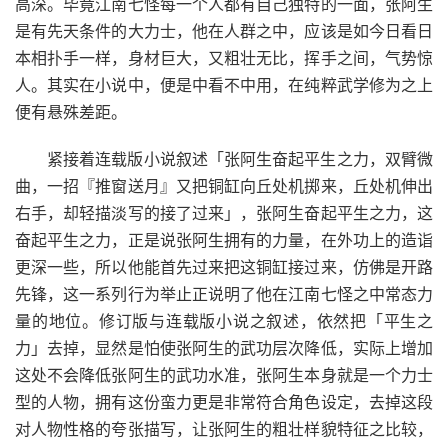
高深。毕竟江南七怪每一个人都有自己独特的一面，张阿生
是有先天条件的大力士，他在人群之中，应该是如今日看日
本相扑手一样，身材巨大，又粗壮无比，挥手之间，气势惊
人。其实在小说中，便是中看不中用，在纯粹武学修为之上
便有悬殊差距。
紧接着连载版小说叙述「张阿生奋起平生之力，双臂微
曲，一招『推窗送月』又把铜缸向丘处机掷来，丘处机伸出
右手，却轻描淡写的接了过来」，张阿生奋起平生之力，这
奋起平生之力，正是说张阿生拥有的力量，在外功上的造诣
更深一些，所以他能首先过来把这铜缸接过来，仿佛是开路
先锋，这一系列行为举止正说明了他在江南七怪之中常态力
量的地位。修订版与连载版小说之叙述，依然把「平生之
力」去掉，显然是怕使张阿生的武功层次降低，实际上增加
这处不会降低张阿生的武功水准，张阿生本身就是一个力士
型的人物，拥有这份蛮力更是非常符合角色设定，去掉这段
对人物性格的夸张描写，让张阿生的粗壮样貌特征之比较，