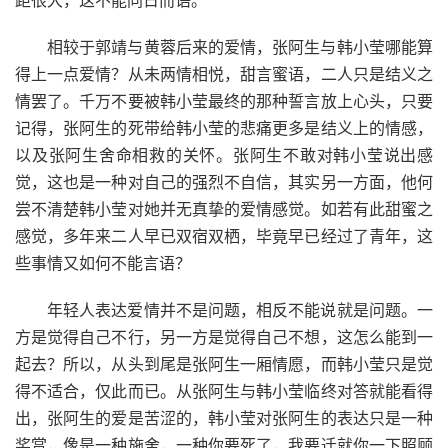
距很大，这不能同日而语。
相较于郭靖与黄蓉后来的爱情，张阿生与韩小莹哪能算
得上一点爱情？从未两情相悦，甜言蜜语，二人只是结义之
情罢了。千万不要被韩小莹最终的那种誓言放上心头，只要
记得，张阿生的死带给韩小莹的悲痛更多是结义上的情感，
以及张阿生舍命相救的关怀。张阿生不敢对韩小莹说出感
觉，这也是一种对自己的强烈不自信，其实另一方面，他何
尝不清楚韩小莹对她并无真挚的爱情感觉。如若有此甜蜜之
感觉，多年来二人早已双宿双栖，毕竟早已经过了青年，这
些事情又如何不能言语？
年轻人表达爱情并不是问题，相反不能说就是问题。一
方是觉得自己不行，另一方是觉得自己不想，这怎么能到一
起去？所以，从头到尾是张阿生一厢情愿，而韩小莹只是觉
得不适合，仅此而已。从张阿生与韩小莹临终对答就能看得
出，张阿生的爱是苦涩的，韩小莹对张阿生的表达只是一种
奖赏，像是一种施舍，一种你要死了，我要迁就你一下照顾