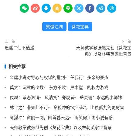









笑傲江湖
葵花宝典
上一篇
下一篇
逍遥二仙不逍遥
天师教掌教张继先创《葵花宝
典》以及林朝英家世背景
相关推荐
金庸小说对野心与权谋的批判
任我行：多余的豪杰
莫大：沉默的少数
东方不败：黑木崖上的权力游戏
仪琳：暗恋汹涌
风清扬：旁观者
岳灵珊：永远的小师妹
林平之：非如此不可
令狐冲的“对不起”，比独孤九剑更厉害
令狐冲：窗阴一剑，回首暮云远
听笑傲江湖小说有感
天师教掌教张继先创《葵花宝典》以及林朝英家世背景