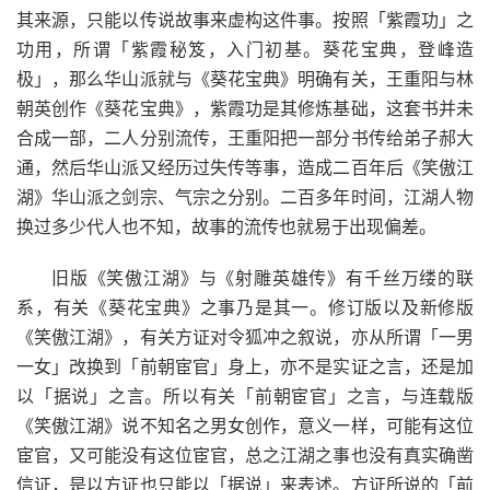
其来源，只能以传说故事来虚构这件事。按照「紫霞功」之
功用，所谓「紫霞秘笈，入门初基。葵花宝典，登峰造
极」，那么华山派就与《葵花宝典》明确有关，王重阳与林
朝英创作《葵花宝典》，紫霞功是其修炼基础，这套书并未
合成一部，二人分别流传，王重阳把一部分书传给弟子郝大
通，然后华山派又经历过失传等事，造成二百年后《笑傲江
湖》华山派之剑宗、气宗之分别。二百多年时间，江湖人物
换过多少代人也不知，故事的流传也就易于出现偏差。
旧版《笑傲江湖》与《射雕英雄传》有千丝万缕的联
系，有关《葵花宝典》之事乃是其一。修订版以及新修版
《笑傲江湖》，有关方证对令狐冲之叙说，亦从所谓「一男
一女」改换到「前朝宦官」身上，亦不是实证之言，还是加
以「据说」之言。所以有关「前朝宦官」之言，与连载版
《笑傲江湖》说不知名之男女创作，意义一样，可能有这位
宦官，又可能没有这位宦官，总之江湖之事也没有真实确凿
信证，是以方证也只能以「据说」来表述。方证所说的「前