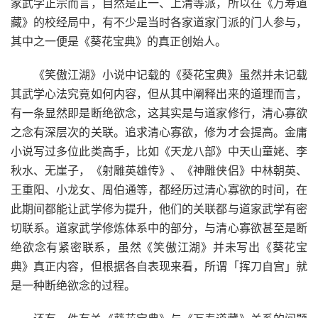
家武学正宗而言，自然是正一、上清等派，所以在《万寿道
藏》的校经局中，有不少是当时各家道家门派的门人参与，
其中之一便是《葵花宝典》的真正创始人。
《笑傲江湖》小说中记载的《葵花宝典》虽然并未记载
其武学心法究竟如何内容，但从其中阐释出来的道理而言，
有一条显然即是断绝欲念，这其实是与道家修行，清心寡欲
之念有深层次的关联。追求清心寡欲，修为才会提高。金庸
小说写过多位此类高手，比如《天龙八部》中天山童姥、李
秋水、无崖子，《射雕英雄传》、《神雕侠侣》中林朝英、
王重阳、小龙女、周伯通等，都经历过清心寡欲的时间，在
此期间都能让武学修为提升，他们的关联都与道家武学有密
切联系。道家武学修炼体系中的部分，与清心寡欲甚至是断
绝欲念有紧密联系，虽然《笑傲江湖》并未写出《葵花宝
典》真正内容，但根据各自表现来看，所谓「挥刀自宫」就
是一种断绝欲念的过程。