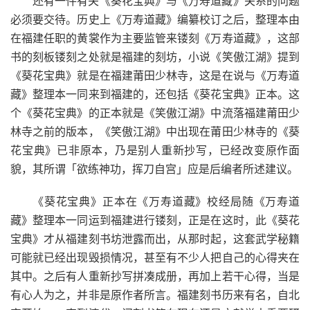
还有一件有关《葵花宝典》与《万寿道藏》关系的问题
必须要交待。历史上《万寿道藏》编纂校订之后，整理本由
在福建任职的黄裳作为主要监管来镂刻《万寿道藏》，这部
书的刻板镂刻之处就是福建的刻坊，小说《笑傲江湖》提到
《葵花宝典》就是在福建莆田少林寺，这是在说与《万寿道
藏》整理本一同来到福建的，还包括《葵花宝典》正本。这
个《葵花宝典》的正本就是《笑傲江湖》中流落福建莆田少
林寺之前的版本，《笑傲江湖》中出现在莆田少林寺的《葵
花宝典》已非原本，乃是别人重新抄写，已经改变原作面
貌，其所谓「欲练神功，挥刀自宫」应是后编者所述建议。
《葵花宝典》正本在《万寿道藏》校经局随《万寿道
藏》整理本一同运到福建进行镂刻，正是在这时，此《葵花
宝典》才从福建刻书坊泄露而出，从那时起，这套武学秘籍
可能就已经出现毁损情况，甚至有不少人把自己的心得夹在
其中。之后有人重新抄写拼凑成册，再加上若干心得，当是
有心人为之，并非是原作者所言。福建刻书历来有名，自北