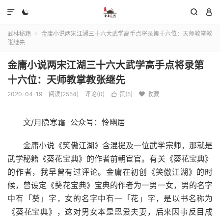




武林秘籍
金庸小说两宋江湖三十六大武学高手点将录第十六位：天师教掌教

张继先
金庸小说两宋江湖三十六大武学高手点将录第
十六位：天师教掌教张继先
2020-04-19
阅读(2554)
评论(0)
赞(
5
)
收藏


文/月隐寒霜 公众号：怜幽居
金庸小说《笑傲江湖》含混提及一位武学宗师，那就是
武学秘籍《葵花宝典》的作者前朝宦官。有关《葵花宝典》
的作者，我早曾有过评论。金庸在初创《笑傲江湖》的时
候，曾设定《葵花宝典》宝典的作者为一男一女，男的名字
中有「葵」字，女的名字中有一「花」字，是以书名称为
《葵花宝典》，这对男女本是恩爱夫妻，后来因事反目成