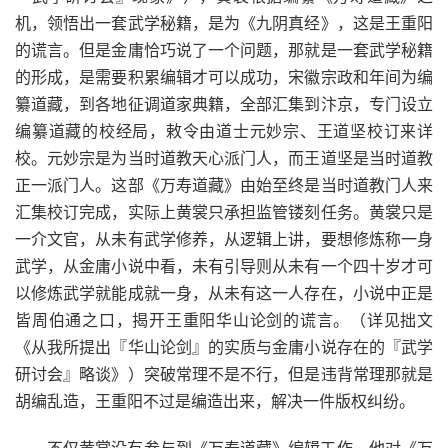
机，领悟出一套武学秘籍，是为《九阴真经》，这是王重阳
的谎言。但是金庸恰巧说了一个问题，那就是一套武学秘籍
的形成，是需要积累编辑才可以成功，宋徽宗政和年间为编
纂道藏，到各地征调道家典籍，全部汇集到汴京，专门设立
编纂道藏的校经局，敕令由道士元妙宗、王道坚校订来详
校。元妙宗是为当时道教天心派门人，而王道坚是当时道教
正一派门人。这部《万寿道藏》由始至终是当时道教门人来
汇集校订完成，实际上黄裳只承担监管镂刻任务。黄裳只是
一介文官，从未有武学修养，从逻辑上讲，要想修炼称一身
武学，从金庸小说中看，未有引导则从未有一个四十岁才可
以修炼武学就能成就一身，从未有这一人存在，小说中正是
皆周伯通之口，揭开王重阳华山论剑的谎言。（详见拙文
《从我所提出『华山论剑』的实质与金庸小说存在的『武学
研讨会』略谈》）突破常理不是不行，但是违背常理那就是
胡编乱造，王重阳不过是编造出来，解决一件版权纠纷。