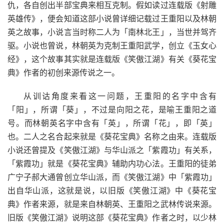
仇，各自创出半部宝典来相互克制。假如读过连载版《射雕
英雄传》，便会知道这部小说曾详细记载过王重阳以及林朝
英之故事，小说言当时称二人为「南林北王」，当世并驾齐
驱。小说也曾说，林朝英为克制王重阳武学，创立《玉女心
经》，这个故事其实就是连载版《笑傲江湖》有关《葵花宝
典》作者的初创来源传说之一。
从训诂角度来看这一问题，王重阳的名字中含有
「阳」，所谓「葵」，不过是向阳之花，是喻王重阳之道
号。而林朝英名字中含有「英」，所谓「花」，即「英」
也。二人之名合起来就是《葵花宝典》名称之由来。连载版
小说还曾提及《笑傲江湖》与华山派之「紫霞功」有关系，
「紫霞功」就是《葵花宝典》辅助内功心法。王重阳的徒弟
广宁子郝大通曾创立华山派，而《笑傲江湖》中「紫霞功」
出自华山派，这就是说，以旧版《笑傲江湖》中《葵花宝
典》作者来源，就是来自林朝英、王重阳之武林传说来源。
旧版《笑傲江湖》说明这部《葵花宝典》作者之时，以少林