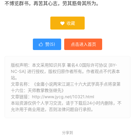
不博览群书，再苦其心志，劳其筋骨其所为。
收藏

赞(
5
)
点击进入首页

版权声明：本文采用知识共享 署名4.0国际许可协议 [BY-
NC-SA] 进行授权，版权归原作者所有。作者观点不代表本
站。
文章名称：《金庸小说两宋江湖三十六大武学高手点将录第
十六位：天师教掌教张继先》
文章链接：
http://www.jycg.net/10321.html
本站资源仅供个人学习交流，请于下载后24小时内删除，不
允许用于商业用途，否则法律问题自行承担。
分享到