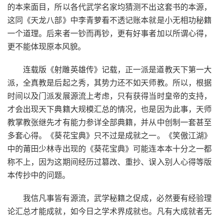
的本来面目，所以各代武学名家均猜测不出这套书的本源，
这同《天龙八部》中李青萝看不透记账本就是小无相功秘籍
一个道理。后来者一钞而再钞，更有好事者加以所谓心得，
更不能体现原本风貌。
连载版《射雕英雄传》记载，正一派是道教天下第一大
派，全真教是后起之秀，其势力还不如天师教。所以，根据
时间以及门派发展源流上考虑，只有获得当时皇帝的支持，
才会出现天下典籍大规模汇总的情况，也是因为此事，天师
教掌教张继先才有能力参详全部典籍，并从中创制一套甚至
多套心得。《葵花宝典》只不过是成就之一。《笑傲江湖》
中的莆田少林寺出现的《葵花宝典》可能连本本十分之一都
称不上，因为这期间经历过篡改、重抄、误入别人心得等版
本传抄中的问题。
我信凡事皆有源流，武学秘籍之促成，必然要有经验理
论汇总才能成就，如今日之学术界成就也。凡有大成就者无