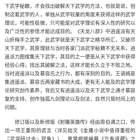
下武学秘籍，才会找出破解天下武学的方法，也就是说，创
制这套武学的人，单独从武学较量的角度来获得这样的武学
理论，可能性极微，只可能是对武学理论有深入性的研究以
及广泛性的参悟才能达成目的。《天龙八部》中逍遥派有天
山折梅手之武学，此武学就是天下武学之精华所汇，又破尽
天下武学，其原理就与当时各家门派武学秘籍不无关系，逍
遥派力图搜集天下武学，其目的之一便是从天下武学中获得
经验心得，找出其破解之法，这样才能长久立于不败之地。
当时逍遥派以及慕容氏之行为，都有深刻的目的。王语嫣是
集逍遥派、慕容氏两家藏书的大成，更有无人能及的武学理
论研究创作素养，背后又有逍遥派以及天下武学之通才慕容
复的支持，创作独孤九剑理论以及剑法，自然只是时间上的
问题。
修订版以及新修版《射雕英雄传》经由周伯通之口，传
出一项王重阳的谎言（详见拙文《金庸小说中值得重视的
『武学研讨会』现象》），黄裳根据编纂《万寿道藏》之