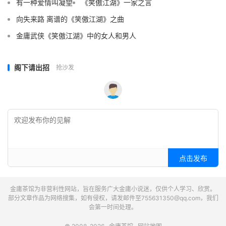
有一种爱情叫凝望
《笑傲江湖》一家之言
向失来路 离谱的《笑傲江湖》之曲
金庸武侠《笑傲江湖》中的女人和男人
阁下请出招
抢沙发
点击发布
金庸茶馆为非营利性网站，旨在服务广大金庸小说迷，仅供个人学习、欣赏。
部分文章作品为网络搜集，如有侵权，请发邮件至755631350@qq.com，我们
会第一时间处理。