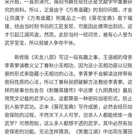
宋开始，一直到清代，闽刻书籍在现在还是文献学中重要研
究的资料。所以，正是由于《万寿道藏》的刻印问题，才会
让同属于《万寿道藏》附属品之一的《葵花宝典》南下福
建，经由当时刻书坊的工匠发现，可能因此携带出刻坊，这
才引起江湖风波。然而，此钞当时一经问世，被有心人誉为
武学至宝，所以就被人争夺不休。
新修版《天龙八部》写过一段有趣之事，王语嫣的母亲
李青萝请教义父丁春秋小无相功，因为这小无相功是以记账
册的形式来隐藏小无相功的心法，李青萝不会解读这样带有
密码性质的心法，所以丁春秋就把破解方法教给李青萝。这
样的故事也包含在《射雕英雄传》中达摩《九阴真经》最后
用梵文记载的武学心法，这都算是一种密码加密形式，防止
别人偷学武功。正本《葵花宝典》写作成册，必然会经历加
密保险的过程，不然天下人人可学，岂非人人都能修炼一身
武学？可想而知，这么多人都想不透的武学，其中必然有加
密保密的功能。无论怎样猜测，《笑傲江湖》中出现在莆田