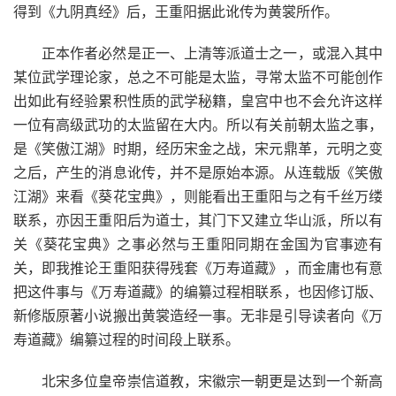
得到《九阴真经》后，王重阳据此讹传为黄裳所作。
正本作者必然是正一、上清等派道士之一，或混入其中
某位武学理论家，总之不可能是太监，寻常太监不可能创作
出如此有经验累积性质的武学秘籍，皇宫中也不会允许这样
一位有高级武功的太监留在大内。所以有关前朝太监之事，
是《笑傲江湖》时期，经历宋金之战，宋元鼎革，元明之变
之后，产生的消息讹传，并不是原始本源。从连载版《笑傲
江湖》来看《葵花宝典》，则能看出王重阳与之有千丝万缕
联系，亦因王重阳后为道士，其门下又建立华山派，所以有
关《葵花宝典》之事必然与王重阳同期在金国为官事迹有
关，即我推论王重阳获得残套《万寿道藏》，而金庸也有意
把这件事与《万寿道藏》的编纂过程相联系，也因修订版、
新修版原著小说搬出黄裳造经一事。无非是引导读者向《万
寿道藏》编纂过程的时间段上联系。
北宋多位皇帝崇信道教，宋徽宗一朝更是达到一个新高