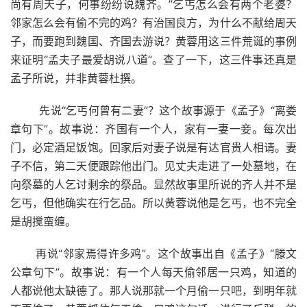
尚有周天子，何事纷纷说魏齐。”乞丐怎么会有两个老婆？
邻家怎么会有偷不完的鸡？有治国良方，为什么不献给周天
子，而要跑到魏国、齐国去游说？黄蓉用这三件荒诞的事例
来证明“孟夫子最爱胡说八道”。查了一下，这三件事还真是
孟子所说，并非黄蓉杜撰。
先说“乞丐何曾有二妻”？这个故事源于《孟子》“离娄
章句下”。故事说：齐国有一个人，家有一妻一妾。每次出
门，必定酒足饭饱。回家后对妻子说是有达官贵人相请。妻
子不信，第二天便跟踪他出门。见丈夫走进了一处墓地，在
向祭墓的人乞讨剩余的祭品。显然故事里所说的齐人并不是
乞丐，但他确实在行乞品。所以黄蓉说他是乞丐，也不完全
是胡搅蛮缠。
再说“邻家焉得许多鸡”。这个故事出自《孟子》“滕文
公章句下”。故事说：有一个人每天偷邻居一只鸡，知道的
人都说他太缺德了。那人说那就一个月偷一只吧，到明年就