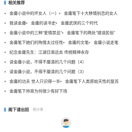
相关推荐
金庸小说中的坏女人（一）
金庸笔下十大移情别恋的女人
我读金庸
金庸的读书史
金庸武侠的三个时代
金庸小说中的三种“爱情禁忌”
金庸笔下的两处“错误民俗”
金庸笔下她们的殉情太过任性
金庸的文笔
金庸小说走笔
纪念金庸先生：江湖日渐远去 传统精神永存
读金庸小说，不得不厘清的几个问题（4）
读金庸小说，不得不厘清的几个问题（3）
金庸的功夫 世人只识得一半
金庸笔下人类原始天性的复苏
金庸笔下帅哥为何很少有好下场
阁下请出招
抢沙发