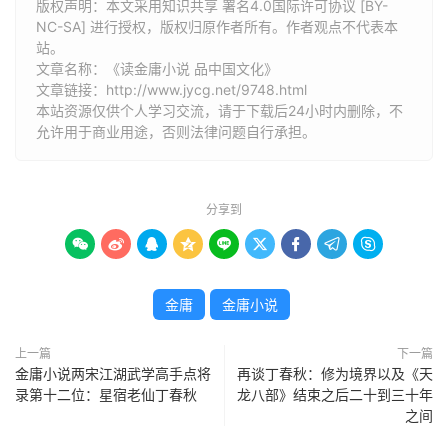
版权声明：本文采用知识共享 署名4.0国际许可协议 [BY-
NC-SA] 进行授权，版权归原作者所有。作者观点不代表本
站。
文章名称：《读金庸小说 品中国文化》
文章链接：
http://www.jycg.net/9748.html
本站资源仅供个人学习交流，请于下载后24小时内删除，不
允许用于商业用途，否则法律问题自行承担。
分享到









金庸
金庸小说
上一篇
下一篇
金庸小说两宋江湖武学高手点将
再谈丁春秋：修为境界以及《天
录第十二位：星宿老仙丁春秋
龙八部》结束之后二十到三十年
之间