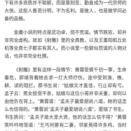
下有许多资质并不聪颖，而是靠刻苦、勤奋成为一代宗师的
大侠。这些人善恶分明，不为名利。是做人，也是做学问必
备的品格。
金庸小说的特点是武功卓，但不荒诞。情节跌宕，却并
非完全虚构。就如《射雕》里的全真教，以及王重阳和丘处
机等全真七子都实有其人。而小说里一些貌似荒诞的人物对
话，也并非完全杜撰。
《射雕》里有这样一段情节：黄蓉受裘千仞一掌，生命
垂危，郭靖背着她去求一灯大师疗伤。途中受到渔、樵、
耕、读的阻拦。那书生说：“姑娘文才虽佳，行止却有亏。
孟子云：男女授受不亲，姑娘与这位小哥并非夫妻，却何以
由他负在背上。”黄蓉道：“孟夫子最爱胡说八道，她的话怎
么也信得的。”黄蓉说“孟夫子最爱胡说八道”，惹恼了书生。
书生质问：“孟夫子是大圣大贤，他的话怎么信不得？”黄蓉
笑吟吟地答道：“乞丐何曾有二妻，邻家焉得许多鸡，当时