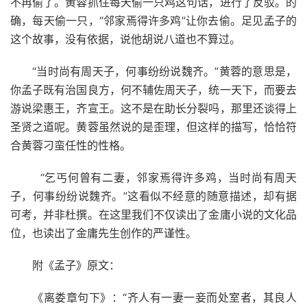
不再偷了。黄蓉抓住每天偷一只鸡这句话，进行了反驳。的
确，每天偷一只，“邻家焉得许多鸡”让你去偷。足见孟子的
这个故事，没有依据，说他胡说八道也不算过。
“当时尚有周天子，何事纷纷说魏齐。”黄蓉的意思是，
你孟子既有治国良方，何不辅佐周天子，统一天下，而要去
游说梁惠王，齐宣王。这不是在助长分裂吗，那里还谈得上
圣贤之道呢。黄蓉虽然说的是歪理，但这样的描写，恰恰符
合黄蓉刁蛮任性的性格。
“乞丐何曾有二妻，邻家焉得许多鸡，当时尚有周天
子，何事纷纷说魏齐。”这看似不经意的随意描述，却有据
可考，并非杜撰。在这里我们不仅读出了金庸小说的文化品
位，也读出了金庸先生创作的严谨性。
附《孟子》原文：
《离娄章句下》：“齐人有一妻一妾而处室者，其良人