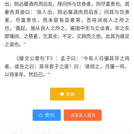
出，则必餍酒肉而后反。除问所与饮食者，则尽富贵也。其
妻告其妾曰：‘良人出，则必展酒肉而后反；问其与饮食
者，尽富贵也，而未尝有显者来，吾将间良人之所之
也。’蚤起，施从良人之所之，遍国中无与立谈者。卒之东
郭墦间，之祭者，乞其余；不足，又顾而之他，此其为展足
之道也。”
《滕文公章句下》：孟子曰：“今有人日攘其邻之鸡
者，或告之曰：是非君子之道！曰：‘请损之，月攘一鸡，
以待来年，然后已。’”
收藏

赞(
5
)
点击进入首页
