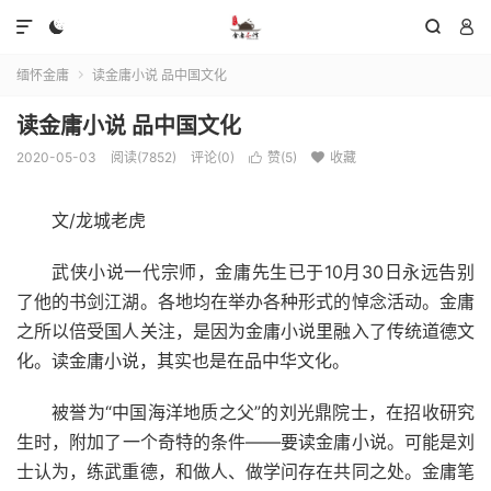




缅怀金庸
读金庸小说 品中国文化

读金庸小说 品中国文化
2020-05-03
阅读(7852)
评论(0)
赞(
5
)
收藏


文/龙城老虎
武侠小说一代宗师，金庸先生已于10月30日永远告别
了他的书剑江湖。各地均在举办各种形式的悼念活动。金庸
之所以倍受国人关注，是因为金庸小说里融入了传统道德文
化。读金庸小说，其实也是在品中华文化。
被誉为“中国海洋地质之父”的刘光鼎院士，在招收研究
生时，附加了一个奇特的条件——要读金庸小说。可能是刘
士认为，练武重德，和做人、做学问存在共同之处。金庸笔