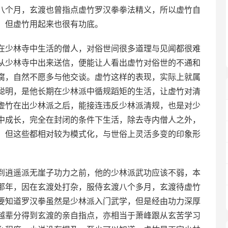
八个月，玄渡也曾指点虚竹罗汉拳拳法精义，所以虚竹自
，但虚竹用起来也很有功底。
在少林寺中生活的僧人，对俗世间很多道理与见闻都很难
从少林寺中出来送信，便能让人看出虚竹对俗世的不通和
腐，自然不愿多与他交谈。虚竹这样的表现，实际上就属
聪明，是他长期在少林派中循规蹈矩的生活，让虚竹对清
虚竹在出少林派之后，能接连违反少林派清规，也是对少
中成长，完全在封闭的条件下生活，除去寺内僧人之外，
，但这些都相对较为模式化，与世俗上灵活多变的印象形
到逍遥派无崖子功力之前，他的少林派武功应该不弱，本
那年，因在玄渡处打杂，服侍玄渡八个多月，玄渡待虚竹
要知道罗汉拳虽然是少林派入门武学，但是经由功力深厚
越辈分得到玄渡的亲自指点，亦相当于萧峰跟从玄苦学习