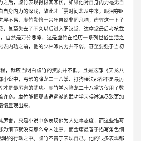
力之后，虚竹表现得极其悲伤，如果他对自身内力毫无自
白自身内力的深浅，故此才「霎时间悲从中来，眼泪夺眶
进展不易，虚竹勤修十余年自然非同凡响，虚竹这一下子
费，甚至失去了不久以后进入罗汉堂、达摩堂最后考核武
会，自然是万分悲凉。这是虚竹在经历一系列世俗生活之
化去内功之前，他的少林派内力并不弱，甚至要强于当初
过程，就应当明白虚竹的资质并不低，且是这部《天龙八
部小说中，丐帮的降龙二十八掌、打狗棒法那都不是最厉
等才是最厉害的武功。虚竹学习降龙二十八掌等仅用了数
差许多。虚竹能把那些逍遥派的武功学习得淋漓尽致更加
慢慢显现出来。
其厉害，只是小说中多表现他为人处事态度，而这些描写
修为细节就没有那么令人注意。而金庸最善于描写角色细
起眼的行动之中。虚竹不善于表现自己，他的很多表现都