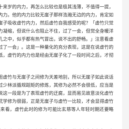
十来岁的内力，再怎么比较也是极其浅薄，不值得一提，
内力。他的内力比较无崖子那样浩瀚无边的内力，肯定如
崖子吸收虚竹内力，然后虚竹自我感受的呢？「虚竹只觉
力凝缩，但说什么也阻止不住，过了一会，但觉全身暖洋
孔之中，似乎都有热气冒出，说不出的舒畅。」注意看虚
过了一会」。这是一种量化的充分表现，这是在说虚竹的
低，虚竹的内力也是经由无崖子化了一段时间之后，才彻
但虚竹与无崖子之间修为天差地别，所以无崖子如此说话
过少林派循规蹈矩的修炼，其修为必然不会很低，应当是
说这一段是为了表现虚竹的迂腐，显而易见故意淡化虚竹
武学修为很弱，正是无崖子与虚竹一比较，才会显得虚竹
力来看，虚竹此时的修为可能比玄慈等人年轻时期还要略