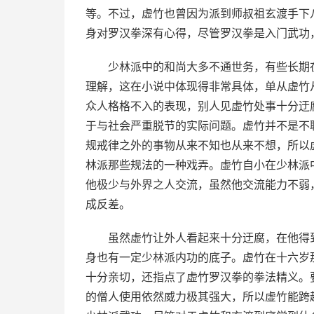
等。不过，虚竹也曾因为派到师叔祖玄渡手下
身对罗汉拳深有心得，尽管罗汉拳是入门武功
少林派中的和尚大多不通世务，有些长期
理解，这在小说中体现得非常具体，单从虚竹
众人格格不入的表现，别人见虚竹处事十分迂
于与社会严重脱节的实际问题。虚竹并不是不
规戒律之外的事物从来不知也从来不想，所以
林派那些规法的一种戏弄。虚竹自小在少林派
他极少与外界之人交流，虽然他交流能力不弱
成反差。
虽然虚竹让外人看起来十分迂腐，在他得
身也有一定少林派内功的底子。虚竹在十六岁
十分亲切，还指点了虚竹罗汉拳的拳法精义。
的僧人使用依然威力极其强大，所以虚竹能跨