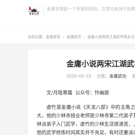
金庸茶馆是一个非营利网站，文章均来源于投
当前位置：
金庸茶馆
金庸武功
金庸小说两宋江湖武学高手点


金庸小说两宋江湖武
2020-05-23
分类：
金庸武功
阅
文/月隐寒霜 公众号：怜幽居
虚竹是金庸小说《天龙八部》中的主角
大，他的少林寺授业老师是少林寺第二代弟子
林派弟子入门武学，虚竹的少林生活很清苦，
他的武学修炼时间其实并不充足，有时还要派