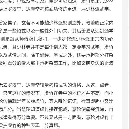
么程度，小说没有提及。至少可以知道，虚竹是正宗少林
要上罗汉堂、达摩堂考核武功修炼更进一层少林派武学。
俗家弟子，玄苦不可能越少林派规则之外，教萧峰正宗内
多是一些招式以及一般性外门功夫，其后萧峰从汪剑通学
竹则是跟从师傅稳扎稳打，一步步修炼少林派正宗内功心
礼佛，且少林寺并不是每个僧人都一定要学习武学，虚竹
以及武僧之间，除了诵经、学武之外，还要承担部分打杂
级别辈分的僧人那里承担杂事工作，比如玄慈身边的止清
无去罗汉堂、达摩堂较量考核武功的资格，从这一点看，
，只有这样的情况下，虚竹在寺中的地位才并不高。而小
轮仿佛就是年长版虚竹，其人唯唯诺诺，行事即胆小又迂
添几分。当慧轮知道虚竹接连犯戒，慧轮便痛哭流涕，自
戒律看得万分重要。不过又从另一方面看，慧轮对虚竹十
爱护虚竹的种种表现十分真切。