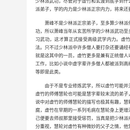
少林派武功，尽管对于虚竹和玄渡到底学到什
派弟子，学的内力是少林派正宗内力，将来还
萧峰不是少林派正宗弟子，至多算少林派
功，所以萧峰当年从玄苦所学的少林派武功至
习武功，这才算正式接受高级武学内力。虚
法。只不过少林派中许多僧人要打杂还要诵经
就是这其中的一员，虚竹更多是兼有正统僧人
工作，比如小说中虚字辈许多僧人都被派到高
等即是此类。
由于不是专业修炼武学，所以虚竹可能并
虚竹的师傅慧轮也可能是慧字辈较末流的弟子
说中对虚竹的师傅慧轮的描写也极其有趣，慧
腐，虚竹在早期的一系列毛病在慧轮身上更增
己便要去师叔那里接受惩罚，当真是把少林派
分重视，慧轮对虚竹有种微妙的父子之情，他