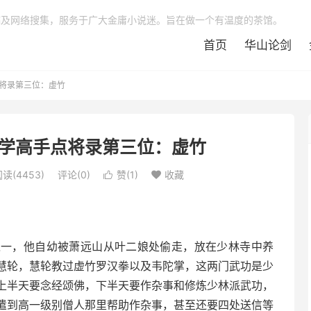
稿及网络搜集，服务于广大金庸小说迷。旨在做一个有温度的茶馆。
首页
华山论剑
将录第三位：虚竹
学高手点将录第三位：虚竹
读(4453)
评论(0)
赞(
1
)
收藏


之一，他自幼被萧远山从叶二娘处偷走，放在少林寺中养
慧轮，慧轮教过虚竹罗汉拳以及韦陀掌，这两门武功是少
上半天要念经颂佛，下半天要作杂事和修炼少林派武功，
遣到高一级别僧人那里帮助作杂事，甚至还要四处送信等