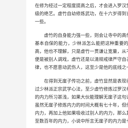
在修为经过一定程度提高之后，才会进入罗汉
级的绝艺。虚竹自幼修炼武功，在十六岁得到
一些。
虚竹的自身能力强一些，则会让寺中的高
基本自保的能力，少林派怎么能把这种重要
高，他也不理解，只是虚竹一贯谦让宽量，从
便是被别人调戏，虚竹还是以清规戒律严守自
律，也不愿意动武伤人，这至少是他的底线之
在得到无崖子传功之前，虚竹显然是表现
过少林派正宗武学心法，至少虚竹修炼过罗汉
的内力所习甚浅，如果大伙能理解无崖子这句
虽然无崖子修炼内力的时间大概有七十年，但
内力，再加上他如果吸收过别人的内力，那么
至数百年的内力，小说中所言无崖子的内力是