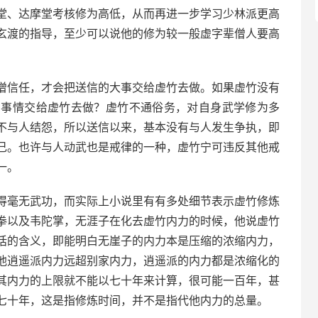
堂、达摩堂考核修为高低，从而再进一步学习少林派更高
玄渡的指导，至少可以说他的修为较一般虚字辈僧人要高
僧信任，才会把送信的大事交给虚竹去做。如果虚竹没有
的事情交给虚竹去做？虚竹不通俗务，对自身武学修为多
不与人结怨，所以送信以来，基本没有与人发生争执，即
己。也许与人动武也是戒律的一种，虚竹宁可违反其他戒
一。
得毫无武功，而实际上小说里有有多处细节表示虚竹修炼
拳以及韦陀掌，无涯子在化去虚竹内力的时候，他说虚竹
话的含义，即能明白无崖子的内力本是压缩的浓缩内力，
他逍遥派内力远超别家内力，逍遥派的内力都是浓缩化的
其内力的上限就不能以七十年来计算，很可能一百年，甚
七十年，这是指修炼时间，并不是指代他内力的总量。