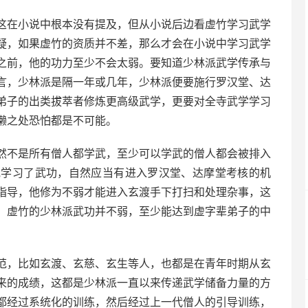
这在小说中根本没有提及，但从小说后边看虚竹学习武学
疑，如果虚竹的资质并不差，那么才会在小说中学习武学
之前，他的功力至少不会太弱。要知道少林派武学传承与
言，少林派是隔一年或几年，少林派便要施行罗汉堂、达
弟子的出类拔萃者修炼更高级武学，更要对全寺武学学习
懒之处恐怕都是不可能。
然不是所有僧人都学武，至少可以学武的僧人都会被排入
他学习了武功，自然应当有进入罗汉堂、达摩堂考核的机
指导，他修为不弱才能进入玄渡手下打扫和处理杂事，这
，虚竹的少林派武功并不弱，至少能达到虚字辈弟子的中
范，比如玄渡、玄慈、玄生等人，也都是在青年时期从玄
来的成绩，这都是少林派一直以来传递武学储备力量的方
都经过系统化的训练，然后经过上一代僧人的引导训练，