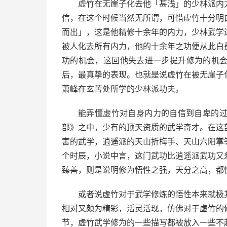
虚竹在无崖子化去他「甚浅」的少林派内
信，在这个时候当然无所谓，可惜虚竹十分明
而出」，这是他精修十余年的内力，少林武学
被人化去所有内力，他的十余年之功便从此白
功的机会，这回他失去进一步提升修为的机
后，最真挚的表现。也就是说虚竹在被无崖子
萧峰在玄苦处所学的少林派功夫。
能弄懂虚竹对自身内力的自信到自卑的
部》之中，少有的顶天资质的武学奇才。在这
害的武学，逍遥派的天山折梅手、天山六阳掌
个时辰，小说中言，这门武功比逍遥派武功又
臻善，则是说明修为悟性之强，天分之高，都
或者说虚竹对于武学修炼的悟性本来就极
相对又颇为精彩，活灵活现，仿佛对于虚竹的
节，虚竹武学修为的一些描写都被放入一些不