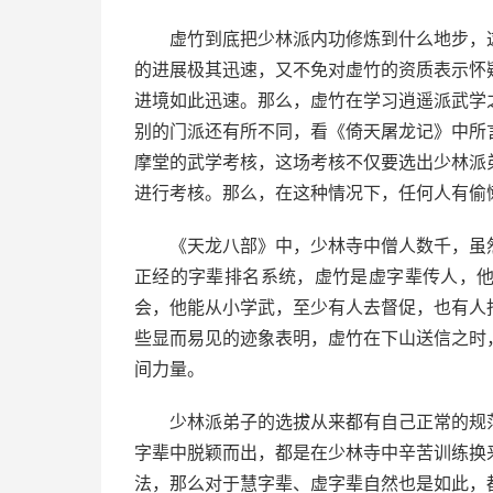
虚竹到底把少林派内功修炼到什么地步，
的进展极其迅速，又不免对虚竹的资质表示怀
进境如此迅速。那么，虚竹在学习逍遥派武学
别的门派还有所不同，看《倚天屠龙记》中所
摩堂的武学考核，这场考核不仅要选出少林派
进行考核。那么，在这种情况下，任何人有偷
《天龙八部》中，少林寺中僧人数千，虽
正经的字辈排名系统，虚竹是虚字辈传人，
会，他能从小学武，至少有人去督促，也有人
些显而易见的迹象表明，虚竹在下山送信之时
间力量。
少林派弟子的选拔从来都有自己正常的规
字辈中脱颖而出，都是在少林寺中辛苦训练换
法，那么对于慧字辈、虚字辈自然也是如此，