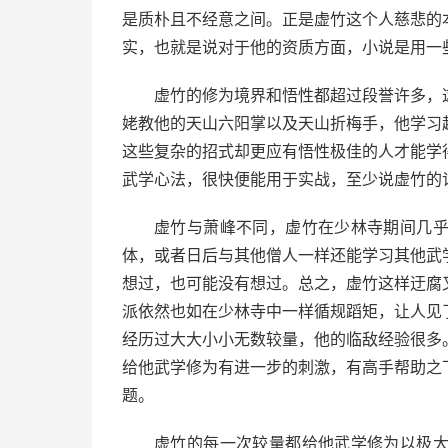
是质朴且不经意之间。正是虚竹这个人慈悲的
实，也就是说对于他的资质方面，小说是用一
虚竹的修为境界和悟性都超过段誉许多，
姥教他的天山六阳掌以及天山折梅手，他学习
这些复杂的招式却更应有悟性极佳的人才能学
武学心法，很快便能用于实战，至少说虚竹的
虚竹与萧峰不同，虚竹在少林寺期间几
体，或者日后与其他僧人一样还能学习其他武
想过，也可能没有想过。总之，虚竹这样迂腐
派依然也如在少林寺中一样循规蹈矩，让人见
经历过大大小小无数较量，他的临敌经验很多
给他武学修为有进一步的刺激，有高手帮助之
题。
虚竹的每一次较量都给他武学修为以极