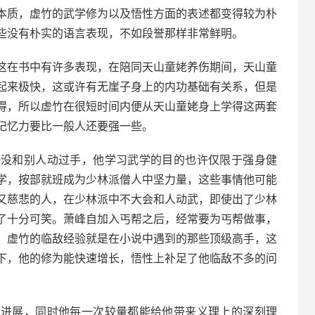
本质，虚竹的武学修为以及悟性方面的表述都变得较为朴
些没有朴实的语言表现，不如段誉那样非常鲜明。
这在书中有许多表现，在陪同天山童姥养伤期间，天山童
起来极快，这或许有无崖子身上的内功基础有关系，但是
得，所以虚竹在很短时间内便从天山童姥身上学得这两套
记忆力要比一般人还要强一些。
乎没和别人动过手，他学习武学的目的也许仅限于强身健
学，按部就班成为少林派僧人中坚力量，这些事情他可能
又慈悲的人，在少林派中不大会和人动武，即使出了少林
了十分可笑。萧峰自加入丐帮之后，经常要为丐帮做事，
。虚竹的临敌经验就是在小说中遇到的那些顶级高手，这
下，他的修为能快速增长，悟性上补足了他临敌不多的问
大进展，同时他每一次较量都能给他带来义理上的深刻理