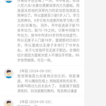
作者似乎还忽略了一点。书中有说，修炼
八荒六合/长春功需要深厚内力为基础。而
逍遥派其他的深厚内力的武功恐怕就是北
冥神功了。所以童姥至少是5岁入门，学习
北冥神功，6岁已有大成便开始学习炼八荒
六合/长春功。 另外，书中说逍遥子是70
余年功力。取70-79之间，计算中间值75
年功力，按书中所述93岁时传功给虚竹，
所以无崖子入门是18岁，童姥那时已经21
岁，所以童姥比无崖子多修行了16年左
右。 关于七宝指环在无崖子那边。合理的
估计是因为童姥对爱人不便出手所致。96
岁依然痴情，可见一斑。
2年前 (2024-08-29)：
我觉得独孤九剑是杨过创立的，但是谦
虚， 所以雕刻在墙上 用独孤求败的名字，
如果叫杨过九剑太自大了， 剑是属于独孤
求败的，剑法是鵰兄教的，而且杨过谦虚
2年前 (2024-06-22)：