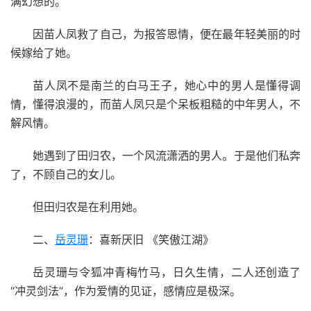
满幻想的。
因苗人凤救了自己，为报答恩情，便在最年轻美丽的时
候嫁给了她。
苗人凤不是南兰的白马王子，她心中的男人是懂得调
情，懂得浪漫的，而苗人凤只是个呆板粗糙的中年男人，不
解风情。
她遇到了田归农，一个风流潇洒的男人。于是他们私奔
了，不顾自己的女儿。
但田归农是在利用她。
二、
岳灵珊
：喜新厌旧 《笑傲江湖》
岳灵珊与令狐冲青梅竹马，日久生情，二人还创造了
“冲灵剑法”，作为爱情的见证，感情应是极深。