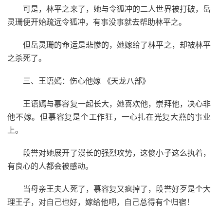
可是，林平之来了，她与令狐冲的二人世界被打破，岳
灵珊便开始疏远令狐冲，有事没事就去帮助林平之。
但岳灵珊的命运是悲惨的，她嫁给了林平之，却被林平
之杀死了。
三、王语嫣：伤心他嫁 《天龙八部》
王语嫣与慕容复一起长大，她喜欢他，崇拜他，决心非
他不嫁。但慕容复是个工作狂，一心扎在光复大燕的事业
上。
段誉对她展开了漫长的强烈攻势，这傻小子这么执着，
有良心的人都会被感动。
当母亲王夫人死了，慕容复又疯掉了，段誉好歹是个大
理王子，对自己也好，嫁给他吧，自己总得有个归宿！