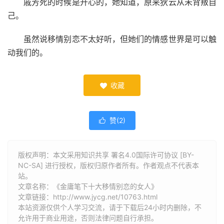
戚芳死的时候是开心的，她知道，原来狄云从未背叛自
己。
虽然说移情别恋不太好听，但她们的情感世界是可以触
动我们的。
收藏

赞(
2
)

版权声明：本文采用知识共享 署名4.0国际许可协议 [BY-
NC-SA] 进行授权，版权归原作者所有。作者观点不代表本
站。
文章名称：《金庸笔下十大移情别恋的女人》
文章链接：
http://www.jycg.net/10763.html
本站资源仅供个人学习交流，请于下载后24小时内删除，不
允许用于商业用途，否则法律问题自行承担。