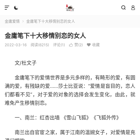




金庸爱情
金庸笔下十大移情别恋的女人

金庸笔下十大移情别恋的女人
2022-03-16
阅读(6215)
评论(1)
赞(
2
)
收藏


文/杜文子
金庸笔下的爱情世界是多元多样的，有畸形的爱，有圆
满的爱，有残缺的爱……莎士比亚说：“爱情是盲目的，恋人
们都看不见”，对于爱的对象的选择会发生变化，由此，就
难免产生移情别恋。
一、南兰：红杏出墙 《雪山飞狐》《飞狐外传》
南兰出自官宦之家，属于江南的温婉女子，对爱情是充