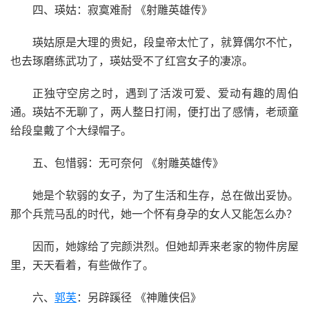
四、瑛姑：寂寞难耐 《射雕英雄传》
瑛姑原是大理的贵妃，段皇帝太忙了，就算偶尔不忙，
也去琢磨练武功了，瑛姑受不了红宫女子的凄凉。
正独守空房之时，遇到了活泼可爱、爱动有趣的周伯
通。瑛姑不无聊了，两人整日打闹，便打出了感情，老顽童
给段皇戴了个大绿帽子。
五、包惜弱：无可奈何 《射雕英雄传》
她是个软弱的女子，为了生活和生存，总在做出妥协。
那个兵荒马乱的时代，她一个怀有身孕的女人又能怎么办？
因而，她嫁给了完颜洪烈。但她却弄来老家的物件房屋
里，天天看着，有些做作了。
六、
郭芙
：另辟蹊径 《神雕侠侣》