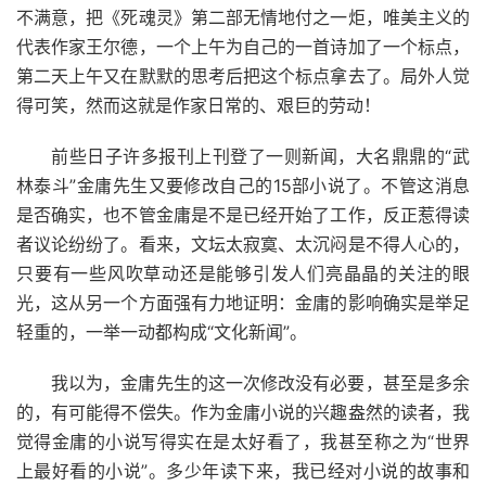
不满意，把《死魂灵》第二部无情地付之一炬，唯美主义的
代表作家王尔德，一个上午为自己的一首诗加了一个标点，
第二天上午又在默默的思考后把这个标点拿去了。局外人觉
得可笑，然而这就是作家日常的、艰巨的劳动！
前些日子许多报刊上刊登了一则新闻，大名鼎鼎的“武
林泰斗”金庸先生又要修改自己的15部小说了。不管这消息
是否确实，也不管金庸是不是已经开始了工作，反正惹得读
者议论纷纷了。看来，文坛太寂寞、太沉闷是不得人心的，
只要有一些风吹草动还是能够引发人们亮晶晶的关注的眼
光，这从另一个方面强有力地证明：金庸的影响确实是举足
轻重的，一举一动都构成“文化新闻”。
我以为，金庸先生的这一次修改没有必要，甚至是多余
的，有可能得不偿失。作为金庸小说的兴趣盎然的读者，我
觉得金庸的小说写得实在是太好看了，我甚至称之为“世界
上最好看的小说”。多少年读下来，我已经对小说的故事和