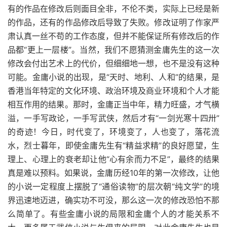
有的作品在修改后则面目全非，不伦不类，实际上已经是新
的作品，还有的作品修改后导致了失败。修改证明了作家严
肃认真一丝不苟的工作态度，但并不能保证所有修改后的作
品都“更上一层楼”。当然，我们不愿猜测金庸先生的这一次
修改会付出艺术上的代价，但细细地一想，也不是没有这种
可能。金庸小说的出现，是“天时、地利、人和”的结果，是
香港当年特定的文化环境、政治环境及商业环境和个人才能
相互作用的结果。那时，金庸正当中年，精力旺盛，才气横
溢，一手写政论，一手写武侠，然后才有“一剑光寒十四卅”
的奇迹！今日，时代变了，环境变了，人也变了，落花流
水，烈士暮年，即使金庸先生有“精益求精”的良好愿望，生
理上、心理上的衰老却让他“心有余而力不足”，最终的结果
真是难以预料。如果说，金庸历经10年的第一次修改，让他
的小说一定程度上摆脱了“通俗读物”的层次朝“纯文学”的境
界迅速地迈进，确实功不可没，那么这一次的修改恐怕不那
么简单了。有些金庸小说的局限和金庸个人的才能关系不