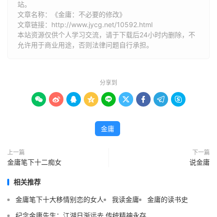
站。
文章名称：《金庸：不必要的修改》
文章链接：
http://www.jycg.net/10592.html
本站资源仅供个人学习交流，请于下载后24小时内删除，不
允许用于商业用途，否则法律问题自行承担。
分享到









金庸
上一篇
下一篇
金庸笔下十二痴女
说金庸
相关推荐
金庸笔下十大移情别恋的女人
我读金庸
金庸的读书史
纪念金庸先生：江湖日渐远去 传统精神永存