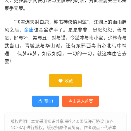
大，更多属于武侠小说与生俱来的局限，对此金庸先生也是
束手无策。
“飞雪连天射白鹿，笑书神侠倚碧鸳”，江湖上的血雨腥
风之后，
金庸
该金盆洗手了。是是非非，恩恩怨怨，善与
恶，好与坏，美与丑，对与错，令狐冲与韦小宝，少林寺与
武当山，青城派与华山派，还有东邪西毒南帝北丐中神
通……似梦非梦，如云如烟，一切的一切，就这样由它去
罢！
收藏

赞(
1
)
点击进入首页

版权声明：本文采用知识共享 署名4.0国际许可协议 [BY-
NC-SA] 进行授权，版权归原作者所有。作者观点不代表本