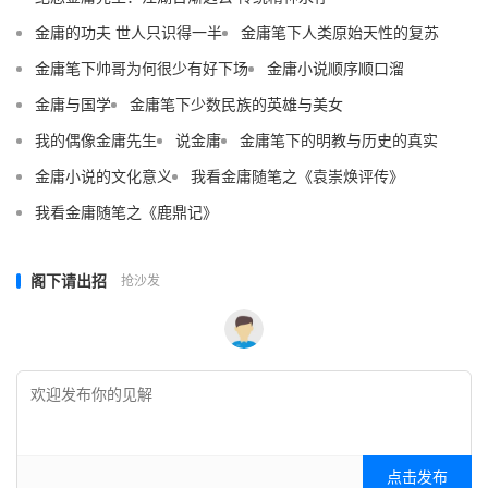
金庸的功夫 世人只识得一半
金庸笔下人类原始天性的复苏
金庸笔下帅哥为何很少有好下场
金庸小说顺序顺口溜
金庸与国学
金庸笔下少数民族的英雄与美女
我的偶像金庸先生
说金庸
金庸笔下的明教与历史的真实
金庸小说的文化意义
我看金庸随笔之《袁崇焕评传》
我看金庸随笔之《鹿鼎记》
阁下请出招
抢沙发
点击发布