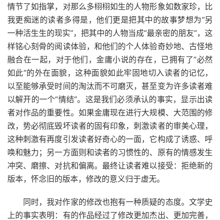
情节了如指掌，对那么多栩栩如生的人物形象如数家珍，比
我更痴迷的读者多得是，他们更是把其中的故事梦想为“另
一种活生生的现实”，把其中的人物当成“最亲密的朋友”，这
样铭心刻骨的阅读体验，和他们的个人体验奇妙地、古怪地
融合在一起，对于他们，金庸小说的存在，已拥有了“必然
如此”的外在面貌，这种面貌如此牢固地切入读者的记忆，
以至能够承受时间的淘汰而不可磨灭，甚至变为许多读者难
以解开的一个“情结”。这是我们必须承认的事实，显示出读
者对作品的重要性。如果金庸现在进行大规模、大范围的修
改，势必彻底毁坏读者的固有印象，刺激读者的审美心理，
这种刺激有再度引发读者好奇心的一面，它构成了诱惑、呼
唤和魅力；另一方面则和读者的习惯性的、原有的情感发生
冲突、磨擦、对抗和偏离。最终让读者难以接受：拒绝新的
版本，怀念旧的版本，修改的意义归于虚无。
同时，我对作家的修改也抱有一种质疑的态度。文学史
上的事实表明：有的作品经过了修改更加杰出、更加完善，