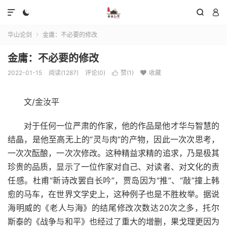




华山论剑
金庸：不必要的修改

金庸：不必要的修改
2022-01-15
阅读(1287)
评论(0)
赞(
1
)
收藏


文/金汝平
对于任何一位严肃的作家，他的作品是他才华与智慧的
结晶，是他至高无上的“灵与肉”的产物，因此一次次思考，
一次次酝酿，一次次修改。这种精益求精的追求，乃是极其
珍贵的品质，显示了一位作家对自己、对读者、对文化的责
任感。杜甫“新诗改罢自长吟”，贾岛因为“推”、“敲”撞上韩
愈的马车，在世界文学史上，这种例子也是不胜枚举。据说
海明威的《老人与海》的结尾修改次数达20次之多，托尔
斯泰的《战争与和平》也经过了重大的增删，果戈理更因为