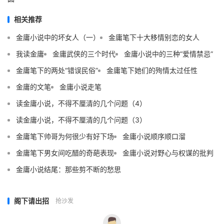
相关推荐
金庸小说中的坏女人（一）
金庸笔下十大移情别恋的女人
我读金庸
金庸武侠的三个时代
金庸小说中的三种“爱情禁忌”
金庸笔下的两处“错误民俗”
金庸笔下她们的殉情太过任性
金庸的文笔
金庸小说走笔
读金庸小说，不得不厘清的几个问题（4）
读金庸小说，不得不厘清的几个问题（3）
金庸笔下帅哥为何很少有好下场
金庸小说顺序顺口溜
金庸笔下男女间吃醋的奇葩表现
金庸小说对野心与权谋的批判
金庸小说结尾：那些剪不断的愁思
阁下请出招
抢沙发