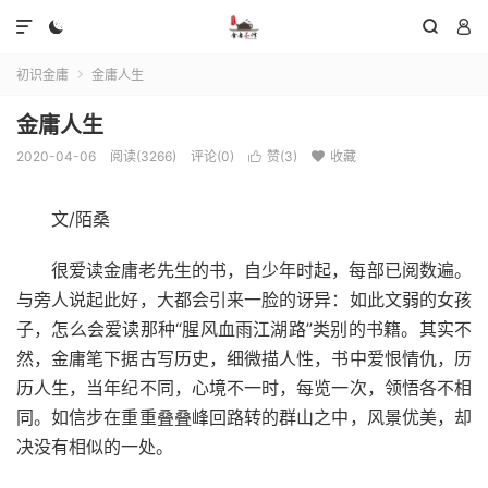




初识金庸
金庸人生

金庸人生
2020-04-06
阅读(3266)
评论(0)
赞(
3
)
收藏


文/陌桑
很爱读金庸老先生的书，自少年时起，每部已阅数遍。
与旁人说起此好，大都会引来一脸的讶异：如此文弱的女孩
子，怎么会爱读那种“腥风血雨江湖路”类别的书籍。其实不
然，金庸笔下据古写历史，细微描人性，书中爱恨情仇，历
历人生，当年纪不同，心境不一时，每览一次，领悟各不相
同。如信步在重重叠叠峰回路转的群山之中，风景优美，却
决没有相似的一处。