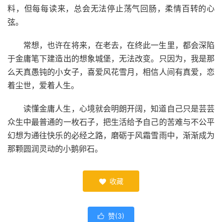
料，但每每读来，总会无法停止荡气回肠，柔情百转的心
弦。
常想，也许在将来，在老去，在终此一生里，都会深陷
于金庸笔下建造出的想象城堡，无法改变。只因为，我是那
么天真愚钝的小女子，喜爱风花雪月，相信人间有真爱，恋
着尘世，爱着人生。
读懂金庸人生，心境就会明朗开阔，知道自己只是芸芸
众生中最普通的一枚石子，把生活给予自己的苦难与不公平
幻想为通往快乐的必经之路，磨砺于风霜雪雨中，渐渐成为
那颗圆润灵动的小鹅卵石。
收藏

赞(
3
)
