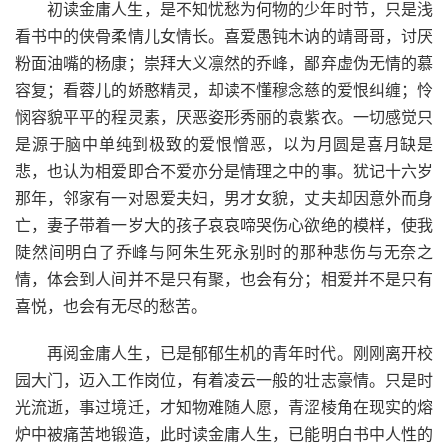
初读金庸人生，是不知忧愁为何物的少年时节，只是浅
看书中的侠骨柔情儿女情长。喜爱愚钝木讷的靖哥哥，讨厌
粉面油嘴的杨康；崇拜大义凛然的乔峰，鄙弃虚伪无情的慕
容复；看蓉儿的娇憨精灵，却读不懂穆念慈的爱恨纠缠；怜
悯容貌平平的程灵素，厌恶姿形秀丽的袁紫衣。一切感觉只
是源于脑中单纯到极致的爱恨憎恶，以为月圆是喜月缺是
悲，也认为相爱即合不爱亦分是情理之中的事。犹记十六岁
那年，邻家有一对恩爱夫妇，男才女貌，丈夫却因意外而身
亡，妻子带着一岁大的孩子哀哀啼哭伤心欲绝的模样，使我
陡然间明白了乔峰与阿朱生死永别时的那种悲伤与无奈之
情，体会到人间并不是只有聚，也会有分；相爱并不是只有
喜悦，也会有无尽的愁苦。
再阅金庸人生，已是郁郁生机的青年时代。刚刚离开校
园大门，迈入工作岗位，有着凌云一般的壮志豪情。只是时
光流逝，事过境迁，才知物难随人愿，青涩棱角在现实的熔
炉中被痛苦地锻造，此时读金庸人生，已能明白书中人性的