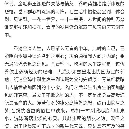
体现，金毛狮王谢逊的失落与愤怒，乔峰英雄绝路所体现的
悲怆，岳不群心机深沉的可怖，在生活中慢慢品尝到，体会
到，见识到。一花一世界，一叶一菩提，人世间的种种无奈
谁又能扭转和摆布，青年的岁月渐渐沉寂于风声雨声刀剑声
中。
重览金庸人生，人已渐入无言的中年。此时的自己，已
能明白令狐冲淡泊名利之用心；周伯通嬉闹人间之内涵；张
无忌急流勇退之远见。金庸笔下，坎坷的人生路程是一位优
秀侠士必须经历的磨难，大漠沙如雪里走出忧国为民的郭
靖，纸迷金醉中诞生虚荣到认贼为父的完颜康；青巷红楼蹦
出人情世故加圆滑的韦小宝，名门之后却生出贪生怕死加脓
包的郑克爽。最立于不败之地的人，不一定是出身最高贵道
德最高尚的人。宛若仙乡的冰火岛境外之想，终南山隐居之
梦,在纷扰喧嚣的俗世中读来，总如一捧冽澈心底的山泉
水，洗涤渐落尘埃的心灵。共赴生死的朋友之谊，爱侣之
情，对于快餐精神下成长的新生代来说，只是蠢不可及的笑