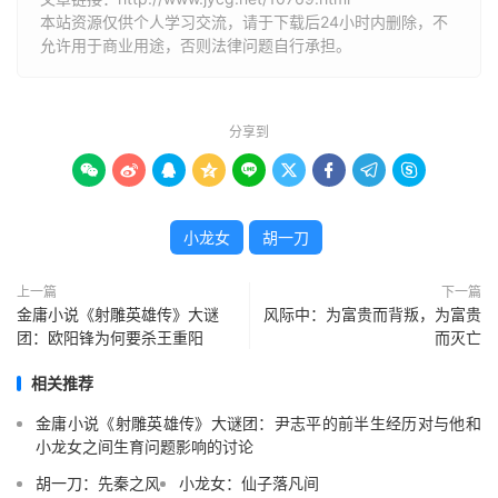
本站资源仅供个人学习交流，请于下载后24小时内删除，不
允许用于商业用途，否则法律问题自行承担。
分享到









小龙女
胡一刀
上一篇
下一篇
金庸小说《射雕英雄传》大谜
风际中：为富贵而背叛，为富贵
团：欧阳锋为何要杀王重阳
而灭亡
相关推荐
金庸小说《射雕英雄传》大谜团：尹志平的前半生经历对与他和
小龙女之间生育问题影响的讨论
胡一刀：先秦之风
小龙女：仙子落凡间