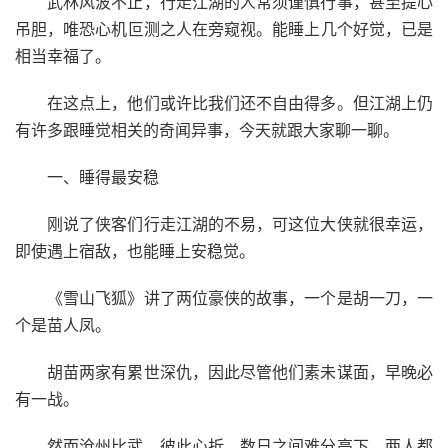
武林风波不止，行走江湖的人常须谨慎行事，甚至提心
吊胆，唯恐心机叵测之人在旁窥视。能睡上几个好觉，已是
相当幸福了。
在这点上，他们或许比我们还不自由得多。但江湖上仍
有许多跟睡觉相关的奇闻异事，今天就跟大家聊一聊。
一、睡得最安稳
刚说了侠客们行走江湖的不易，可这位大侠就很幸运，
即使遇上宿敌，也能睡上安稳觉。
《雪山飞狐》讲了两位豪侠的故事，一个是胡一刀，一
个是苗人凤。
胡苗两家有累世深仇，因此尽管他们素未谋面，早晚必
有一战。
然而沧州比武，彼此心折。数日之间难分高下，两人都