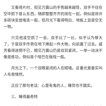
又看得片时，但见万震山的手势越来越怪，双手不住在
空中抓下甚么东西，随即整整齐齐的排在一起，倒似是将许
多砖块安放堆迭一般，但月光下看得明白，地板上显是空无
一物。
只见他凌空抓了一会，双手比了一比，似乎认为够大
了，于是双手作势在地下捧起一件大物，向前塞了过去。戚
芳看得迷惘不已，眼见万震山仍是双目紧闭，一举一动决不
像是练功，倒似是个哑巴在做戏一般。
月光之下，一个双眼紧闭的人在砌墙。这番光景委实叫
人毛骨悚然。
正应了那句老话：心里有鬼的人，睡觉也不踏实。
三、睡得最奇特