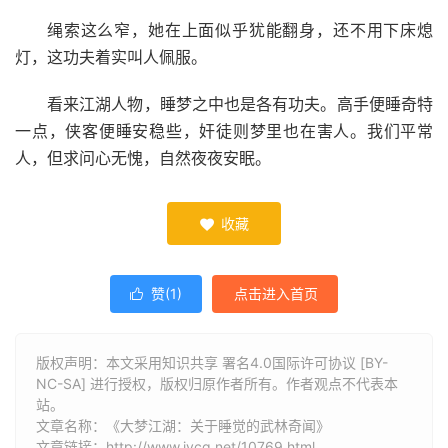
绳索这么窄，她在上面似乎犹能翻身，还不用下床熄
灯，这功夫着实叫人佩服。
看来江湖人物，睡梦之中也是各有功夫。高手便睡奇特
一点，侠客便睡安稳些，奸徒则梦里也在害人。我们平常
人，但求问心无愧，自然夜夜安眠。
收藏

赞(
1
)
点击进入首页

版权声明：本文采用知识共享 署名4.0国际许可协议 [BY-
NC-SA] 进行授权，版权归原作者所有。作者观点不代表本
站。
文章名称：《大梦江湖：关于睡觉的武林奇闻》
文章链接：
http://www.jycg.net/10769.html