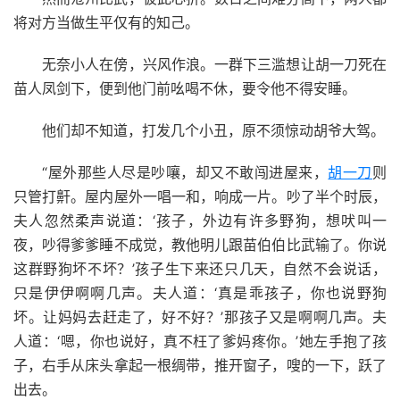
将对方当做生平仅有的知己。
无奈小人在傍，兴风作浪。一群下三滥想让胡一刀死在
苗人凤剑下，便到他门前吆喝不休，要令他不得安睡。
他们却不知道，打发几个小丑，原不须惊动胡爷大驾。
“屋外那些人尽是吵嚷，却又不敢闯进屋来，
胡一刀
则
只管打鼾。屋内屋外一唱一和，响成一片。吵了半个时辰，
夫人忽然柔声说道：‘孩子，外边有许多野狗，想吠叫一
夜，吵得爹爹睡不成觉，教他明儿跟苗伯伯比武输了。你说
这群野狗坏不坏？’孩子生下来还只几天，自然不会说话，
只是伊伊啊啊几声。夫人道：‘真是乖孩子，你也说野狗
坏。让妈妈去赶走了，好不好？’那孩子又是啊啊几声。夫
人道：‘嗯，你也说好，真不枉了爹妈疼你。’她左手抱了孩
子，右手从床头拿起一根绸带，推开窗子，嗖的一下，跃了
出去。