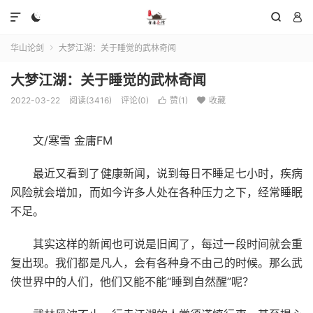




华山论剑
大梦江湖：关于睡觉的武林奇闻

大梦江湖：关于睡觉的武林奇闻
2022-03-22
阅读(3416)
评论(0)
赞(
1
)
收藏


文/寒雪 金庸FM
最近又看到了健康新闻，说到每日不睡足七小时，疾病
风险就会增加，而如今许多人处在各种压力之下，经常睡眠
不足。
其实这样的新闻也可说是旧闻了，每过一段时间就会重
复出现。我们都是凡人，会有各种身不由己的时候。那么武
侠世界中的人们，他们又能不能“睡到自然醒”呢？