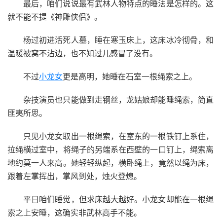
最后，咱们说说最有武林人物特点的睡法是怎样的。这
就不能不提《神雕侠侣》。
杨过初进活死人墓，睡在寒玉床上，这床冰冷彻骨，和
温暖被窝不沾边，也不知过儿感冒了没有。
不过
小龙女
更是高明，她睡在石室一根绳索之上。
杂技演员也只能做到走钢丝，龙姑娘却能睡绳索，简直
匪夷所思。
只见小龙女取出一根绳索，在室东的一根铁钉上系住，
拉绳横过室中，将绳子的另端系在西壁的一口钉上，绳索离
地约莫一人来高。她轻轻纵起，横卧绳上，竟然以绳为床，
跟着左掌挥出，掌风到处，烛火登熄。
平日咱们睡觉，但求床越大越好。小龙女却能在一根绳
索之上安睡，这确实非武林高手不能。