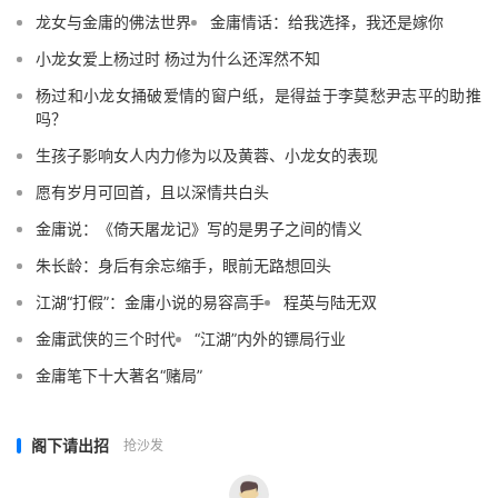
龙女与金庸的佛法世界
金庸情话：给我选择，我还是嫁你
小龙女爱上杨过时 杨过为什么还浑然不知
杨过和小龙女捅破爱情的窗户纸，是得益于李莫愁尹志平的助推
吗？
生孩子影响女人内力修为以及黄蓉、小龙女的表现
愿有岁月可回首，且以深情共白头
金庸说：《倚天屠龙记》写的是男子之间的情义
朱长龄：身后有余忘缩手，眼前无路想回头
江湖“打假”：金庸小说的易容高手
程英与陆无双
金庸武侠的三个时代
“江湖”内外的镖局行业
金庸笔下十大著名“赌局”
阁下请出招
抢沙发