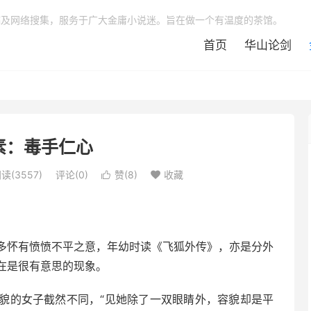
稿及网络搜集，服务于广大金庸小说迷。旨在做一个有温度的茶馆。
首页
华山论剑
素：毒手仁心
读(3557)
评论(0)
赞(
8
)
收藏


多怀有愤愤不平之意，年幼时读《飞狐外传》，亦是分外
在是很有意思的现象。
貌的女子截然不同，“见她除了一双眼睛外，容貌却是平