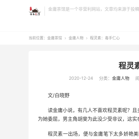
金庸茶馆是一个非营利网站，文章均来源于投
当前位置：
金庸茶馆
金庸人物
程灵素：毒手仁心


程灵
2020-12-24
分类：
金庸人物
阅
文/白晓野
读金庸小说，有几人不喜欢程灵素呢？且
为她委屈，男主角胡斐为此没少受非议，这实
程灵素一出场，便与金庸笔下太多娇艳美