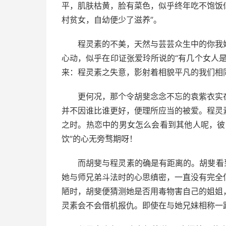
平，肌肤枯黄，脸有菜色，似乎终年吃不饱饭
村贫女，自幼便少了滋养”。
程灵素的不美，天然与芸芸众生中的你我
心动，似乎在印证张爱玲所说的“有几个女人
来：程灵素之失意，影射着相貌平凡的我们相
更何况，那个令胡斐念念不忘的袁紫衣实
并不因谁比谁更好，便理所应当的被爱。程灵
之时。热恋中的男女怎么会看到其他人呢，彼
饮”的心无旁骛期呀！
而胡斐与程灵素的确是有距离的。胡斐看
她与师兄弟斗法时的心思缜密，一直没有完全
陋时，胡斐便猜测她是否用毒物害自己的姐姐
灵素会不会借机报仇。即使在与她兄妹相称一