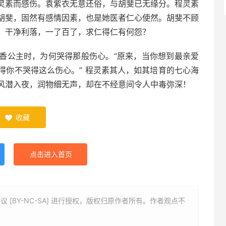
灵素而感伤。袁紫衣无意还俗，与胡斐已无缘分。程灵素
胡斐，固然有感情因素，也是她医者仁心使然。胡斐不顾
，干净利落，一了百了，求仁得仁有何怨？
香公主时，为何哭得那般伤心。“原来，当你想到最亲爱
得你不哭得这么伤心。” 程灵素其人，如其培育的七心海
风潜入夜，润物细无声，却在不经意间令人中毒弥深！
收藏

点击进入首页
 [BY-NC-SA] 进行授权，版权归原作者所有。作者观点不