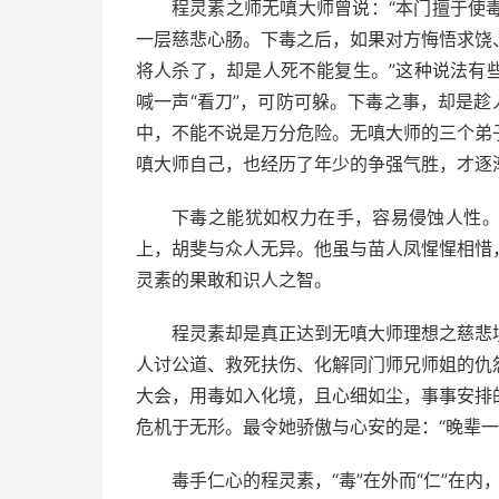
程灵素之师无嗔大师曾说：“本门擅于使
一层慈悲心肠。下毒之后，如果对方悔悟求饶
将人杀了，却是人死不能复生。”这种说法有
喊一声“看刀”，可防可躲。下毒之事，却是趁
中，不能不说是万分危险。无嗔大师的三个弟
嗔大师自己，也经历了年少的争强气胜，才逐渐
下毒之能犹如权力在手，容易侵蚀人性
上，胡斐与众人无异。他虽与苗人凤惺惺相惜
灵素的果敢和识人之智。
程灵素却是真正达到无嗔大师理想之慈悲
人讨公道、救死扶伤、化解同门师兄师姐的仇
大会，用毒如入化境，且心细如尘，事事安排
危机于无形。最令她骄傲与心安的是：“晚辈一
毒手仁心的程灵素，“毒”在外而“仁”在