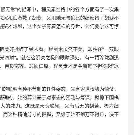
“恨无常”的描写中，程灵素性格中的各个方面有了一次集
深沉和痴恋救了胡斐，又用她无与伦比的缜密给了胡斐不
胡斐才想到，这个女子有着怎样的身世，为何要学这可惊
把美好撕碎了给人看。程灵素虽然不美，却胜在“一双眼
光四射”。就在这明亮之极的眼睛深处，有一颗玲珑剔透
、善良宽容、悲悯仁厚。程灵素才是金庸笔下担得起“冰
们的聪明有种不节制的任性姿态，又有家世权势为倚仗，
精确的。她的算计基于对事态的预测与筹谋，就像下围棋
巨大的威力。这既是天资聪颖，又有后天的刻苦，极为细
。而这种精确分寸的把握，又缘于她不到万不得已，决不