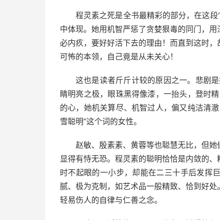
程灵素之死是全书最精彩的部分，在这段
中体现。她用机智严惩了贪婪狠毒的同门，用
必内疚，要好好活下去的理由！而直到这时，
可怖的本领，自己竟是从未关心！
这也是读者斤斤计较的原因之一。悲剧是
睛明亮之极，眼珠黑得像漆，一抬头，登时精
的心，她机关算尽、机智过人，偏又纯洁清澈
雪聪明”这个词的女性。
赵敏、殷素素、黄蓉等也聪慧无比，但她
显得有恃无恐。程灵素的聪明恰恰是内敛的、
时不起眼的一小步，却能在二三十手后发挥
腻、极为克制，如艺术品一般精致、恰到好处
轻易伤人的自律与仁善之念。