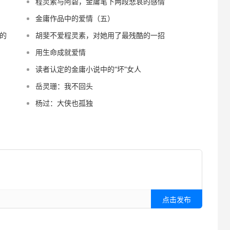
程灵素与阿碧，金庸笔下两段悲哀的感情
金庸作品中的爱情（五）
的
胡斐不爱程灵素，对她用了最残酷的一招
用生命成就爱情
读者认定的金庸小说中的“坏”女人
岳灵珊：我不回头
杨过：大侠也孤独
点击发布