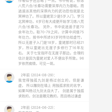
作者似乎还忽略了一点。书中有说，修炼
八荒六合/长春功需要深厚内力为基础。而
逍遥派其他的深厚内力的武功恐怕就是北
冥神功了。所以童姥至少是5岁入门，学习
北冥神功，6岁已有大成便开始学习炼八荒
六合/长春功。 另外，书中说逍遥子是70
余年功力。取70-79之间，计算中间值75
年功力，按书中所述93岁时传功给虚竹，
所以无崖子入门是18岁，童姥那时已经21
岁，所以童姥比无崖子多修行了16年左
右。 关于七宝指环在无崖子那边。合理的
估计是因为童姥对爱人不便出手所致。96
岁依然痴情，可见一斑。
2年前 (2024-08-29)：
我觉得独孤九剑是杨过创立的，但是谦
虚， 所以雕刻在墙上 用独孤求败的名字，
如果叫杨过九剑太自大了， 剑是属于独孤
求败的，剑法是鵰兄教的，而且杨过谦虚
2年前 (2024-06-22)：