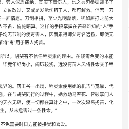
毒，旁人深恶痛绝，其实下毒伤人，比之兵刃拳脚却多了
、立誓改过，又或是发觉伤错了人，都可解救。但若一刀
些一厢情愿。刀剑相拼，至少光明磊落，犹如厮打之前大
人不备，偷施暗算。这样的手段掌握在善恶难知的“人”手
子均无节制的使毒害人，因而累得师父毒名远扬，即使无
将“毒”用于医人扬善。
。所以，胡斐有不信任程灵素的理由。在谈毒色变的本能
，毕竟年纪尚小，阅历较浅，远没有苗人凤将性命交予程
境界的。药王谷一出场，程灵素便用她的机巧与宽厚，代
怨，在与胡斐同行的过程中，她救助马春花、智破掌门人
的天衣无缝，使一切都在算计之中，一次次惩恶扬善，化
生，从未危害过一条性命。”
内，不免需要时日方能被接受和喜爱。