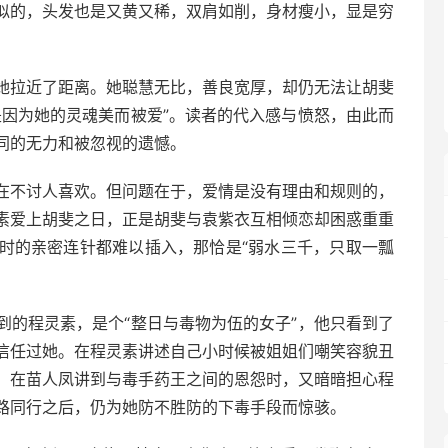
似的，头发也是又黄又稀，双肩如削，身材瘦小，显是穷
她拉近了距离。她聪慧无比，善良宽厚，却仍无法让胡斐
是因为她的灵魂美而被爱”。读者的代入感与愤怒，由此而
同的无力和被忽视的遗憾。
在不讨人喜欢。但问题在于，爱情是没有理由和规则的，
素爱上胡斐之日，正是胡斐与袁紫衣互相倾恋却困惑重重
时的亲密连针都难以插入，那恰是“弱水三千，只取一瓢
到的程灵素，是个“整日与毒物为伍的女子”，他只看到了
信任过她。在程灵素讲述自己小时候被姐姐们嘲笑容貌丑
，在苗人凤讲到与毒手药王之间的恩怨时，又暗暗担心程
路同行之后，仍为她防不胜防的下毒手段而惊骇。