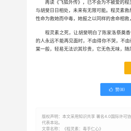
再读《飞狐外传》，已不会为不被爱的程
与胡斐日日相处，未来有无限可能。程灵素救
性命为救她而中毒，她报之以同样的舍命相救
程灵素之死，让胡斐明白了陈家洛祭奠香
的人永远不能再见面时，不由得你不哭，不由
棠一般，轻易无法识其珍贵，它无色无味，随
赞(
8
)

版权声明：本文采用知识共享 署名4.0国际许可协议
代表本站。
文章名称：《程灵素：毒手仁心》