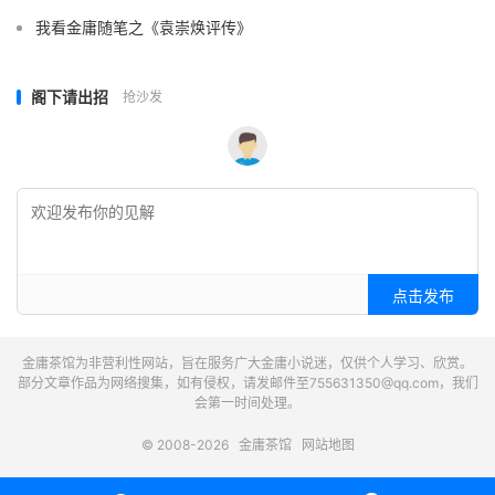
我看金庸随笔之《袁崇焕评传》
阁下请出招
抢沙发
点击发布
金庸茶馆为非营利性网站，旨在服务广大金庸小说迷，仅供个人学习、欣赏。
部分文章作品为网络搜集，如有侵权，请发邮件至755631350@qq.com，我们
会第一时间处理。
© 2008-2026
金庸茶馆
网站地图