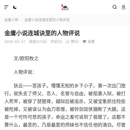




金庸人物
金庸小说连城诀里的人物评说

金庸小说连城诀里的人物评说
2020-03-31
阅读(3729)
评论(0)
赞(
0
)
收藏


文/欧阳牧之
人物评说：
狄云——苦孩子。懵懂无知的乡下小子，第一次出门旅
行，就失去了师父、恋人、名誉与自由，被陷害入狱，被打
入死牢，被穿了琵琶骨，越狱后被追杀，又被宝象抓住险些
被吃掉，又被误认为血刀恶僧，被铃剑双侠踹断了大腿。这
是一个可怜可悲的孩子，命运之差可说到了极致了。这都不
算什么，最苦的，乃是最爱的师妹也不信任他的清白。尽管