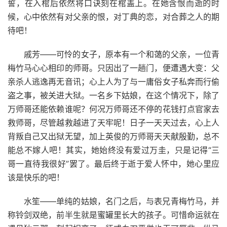
誓，在入棺后依然将口诀刻在棺盖上。在她含恨而逝的时
候，心中依然有对父亲的恨，对丁典的恋，对合葬之人的期
待吧！
戚芳——可怜的女子，原本有一个和蔼的父亲，一位青
梅竹马心心相印的师哥。只因出了一趟门，便遭遇大变：父
亲杀人逃逸再无音讯；心上人为了与一庸俗女子私奔而行偷
盗之事，被关进大狱。一名乡下姑娘，在这个情况下，除了
万师哥还能依赖谁呢？何况万师哥还不停的花钱打点官家去
救师哥，尽管越救越进了天牢呢！日子一天天过去，心上人
背叛自己又出狱无望，加上英俊的万师哥天天献殷勤，总不
能总不嫁人吧！其实，她始终没有爱过万圭，只是记得“三
哥一直待我很好”罢了。最后终于逝于爱人怀中，她心里应
该是快乐的吧！
水笙——单纯的姑娘，名门之后，与表兄青梅竹马，并
称铃剑双绝，前半生就是蜜罐里长大的孩子。可惜命运就在