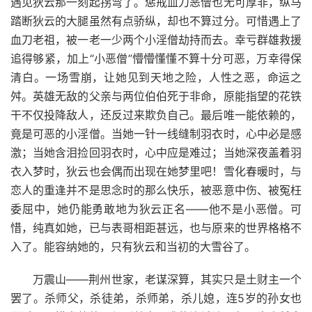
遇见狄云那一刻起拐弯了。惩戒血刀恶僧也无可厚非，纵马
踏断狄云的大腿虽然有点骄纵，却也不算过分。可惜遇上了
血刀老祖，被一老一少两个小淫僧劫持而去。幸亏群雄救援
追得够紧，加上“小恶僧”懵懵懂懂不算十分可恶，万幸得保
清白。一场雪崩，让她见到天地之险，人性之恶，命运之
舛。英雄无敌的父亲与两位伯伯死于非命，原能指望的花铁
干不仅投降敌人，还反过来欺负自己。最后唯一能依赖的，
竟是可恶的小淫僧。当她一针一线缝制羽衣时，心中必是感
激；当她含泪捡回羽衣时，心中应是难过；当她深夜盖着羽
衣入梦时，狄云也会偶而出现在她梦里吧！雪化春暖时，与
恋人的重逢并不是思念时的那么快乐，被恶意中伤、被冤枉
委屈中，她仍能勇敢地为狄云正名——他不是小恶僧。可
惜，纯真如她，已与表哥相距甚远，也与原来的世界格格不
入了。能容纳她的，只有狄云和当初的大雪谷了。
万震山——荆州世家，老谋深算，其实只是土财主一个
罢了。杀师父，杀徒弟，杀师弟，杀儿媳，连5岁的孙女也