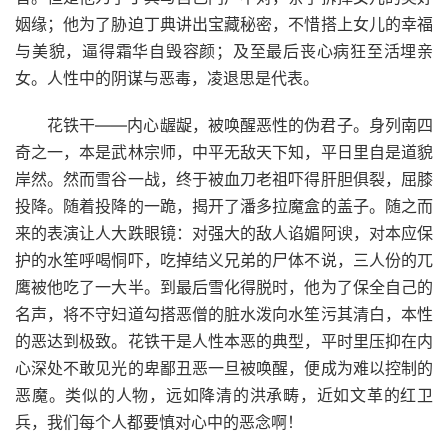
姻缘；他为了胁迫丁典讲出宝藏秘密，不惜搭上女儿的幸福
与美貌，逼得霜华自毁容颜；及至最后丧心病狂至活埋亲
女。人性中的阴谋与恶毒，凌退思是代表。
花铁干——内心龌龊，被唤醒恶性的伪君子。身列南四
奇之一，本是武林宗师，中平无敌天下知，平日里自是道貌
岸然。然而雪谷一战，终于被血刀老祖吓得肝胆俱裂，屈膝
投降。随着投降的一跪，揭开了潘多拉魔盒的盖子。随之而
来的表演让人大跌眼镜：对强大的敌人谄媚阿谀，对本应保
护的水笙呼喝恫吓，吃掉结义兄弟的尸体不说，三人份的兀
鹰被他吃了一大半。到最后雪化得脱时，他为了保全自己的
名声，将不守妇道勾搭恶僧的脏水泼向水笙污其清白，本性
的恶达到极致。花铁干是人性本恶的典型，平时里压抑在内
心深处不敢见光的卑鄙丑恶一旦被唤醒，便成为难以控制的
恶魔。类似的人物，远如降清的洪承畴，近如文革的红卫
兵，我们每个人都要慎对心中的恶念啊！