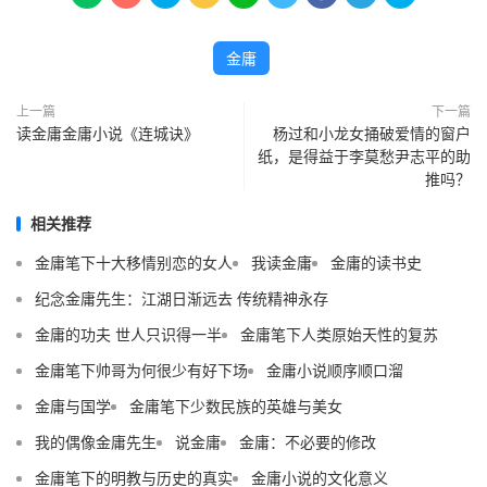
金庸
上一篇
下一篇
读金庸金庸小说《连城诀》
杨过和小龙女捅破爱情的窗户
纸，是得益于李莫愁尹志平的助
推吗？
相关推荐
金庸笔下十大移情别恋的女人
我读金庸
金庸的读书史
纪念金庸先生：江湖日渐远去 传统精神永存
金庸的功夫 世人只识得一半
金庸笔下人类原始天性的复苏
金庸笔下帅哥为何很少有好下场
金庸小说顺序顺口溜
金庸与国学
金庸笔下少数民族的英雄与美女
我的偶像金庸先生
说金庸
金庸：不必要的修改
金庸笔下的明教与历史的真实
金庸小说的文化意义