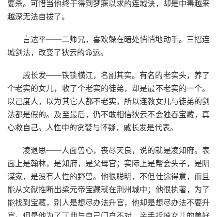
要杀。可惜当他终于得到梦寐以求的连城诀，却是中毒越来
越深无法自拔了。
言达平——二师兄，喜欢躲在暗处悄悄地动手。三招连
城剑法，改变了狄云的命运。
戚长发——铁锁横江，名副其实。有名的老实头，养了
个老实的女儿，收了个老实的徒弟，却是最不老实的一个。
以己度人，以为其它人都不老实，所以连教女儿与徒弟的剑
法都是假的。及至最后，仍不敢相信狄云不会独吞宝藏，真
心救自己。人性中的贪婪与怀疑，戚长发是代表。
凌退思——人面兽心，丧尽天良，说的就是凌知府。表
面上是翰林，是知府，是父母官；实际上是帮会头子，是阴
谋家，是没有人性的野兽。他很聪明，不但仕途得意，而且
能从文献推断出梁元帝宝藏就在荆州城中；他很执著，为了
能找到宝藏，别人是想尽办法升官，他却是想尽办法不要升
官。但是他为了丁典与自己门户不对，亲手拆掉女儿的美好