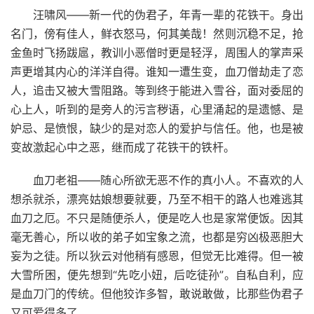
汪啸风——新一代的伪君子，年青一辈的花铁干。身出
名门，傍有佳人，鲜衣怒马，何其美哉！然则沉稳不足，抢
金鱼时飞扬跋扈，教训小恶僧时更是轻浮，周围人的掌声采
声更增其内心的洋洋自得。谁知一遭生变，血刀僧劫走了恋
人，追击又被大雪阻路。等到终于能进入雪谷，面对委屈的
心上人，听到的是旁人的污言秽语，心里涌起的是遗憾、是
妒忌、是愤恨，缺少的是对恋人的爱护与信任。他，也是被
变故激起心中之恶，继而成了花铁干的铁杆。
血刀老祖——随心所欲无恶不作的真小人。不喜欢的人
想杀就杀，漂亮姑娘想要就要，乃至不相干的路人也难逃其
血刀之厄。不只是随便杀人，便是吃人也是家常便饭。因其
毫无善心，所以收的弟子如宝象之流，也都是穷凶极恶胆大
妄为之徒。所以狄云对他稍有感恩，但觉无比难得。但一被
大雪所困，便先想到“先吃小妞，后吃徒孙”。自私自利，应
是血刀门的传统。但他狡诈多智，敢说敢做，比那些伪君子
又可爱得多了。