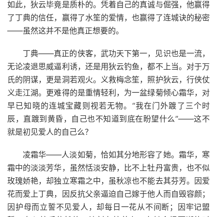
如此，狄云毕竟是质朴的。凭着自己的真诚与倔强，他赢得
了丁典的信任，赢得了水笙的爱情，也赢得了连城诀的秘密
——虽然这并不是他真正想要的。
丁典——真正的侠客，武功天下第一，见识也是一流，
无论凌退思威逼利诱，还是用狄云钓鱼，都不上当。对于万
氏的阴谋，更是洞若观火。义救梅念笙，照护狄云，行侠仗
义走江湖。更难得的是重情轻利，为一盆绿菊倾心霜华，对
早已知晓的连城宝藏则视若无物。“我在门外踱了三个时
辰，直踱到黄昏，自己也不知道到底在盼望什么”——这不
就是初见爱人的自己么？
凌霜华——人淡如菊，恰如其分地形容了她。霜华，寒
霜中的淡淡芳华，虽然恬淡安静，比不上牡丹富贵，也不似
玫瑰娇艳，却独立寒霜之中，虽秋凉也不能去其芬芳。因爱
花而爱上丁典，因反抗父亲逼迫自己嫁于他人而自毁容颜；
因护母而立誓不见爱人，却每日一花从不间断；因牢记盟