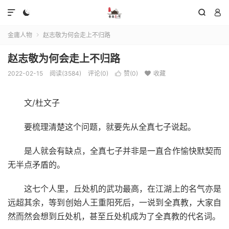




金庸人物
赵志敬为何会走上不归路

赵志敬为何会走上不归路
2022-02-15
阅读(3584)
评论(0)
赞(
0
)
收藏


文/杜文子
要梳理清楚这个问题，就要先从全真七子说起。
是人就会有缺点，全真七子并非是一直合作愉快默契而
无半点矛盾的。
这七个人里，丘处机的武功最高，在江湖上的名气亦是
远超其余，等到创始人王重阳死后，一说到全真教，大家自
然而然会想到丘处机，甚至丘处机成为了全真教的代名词。