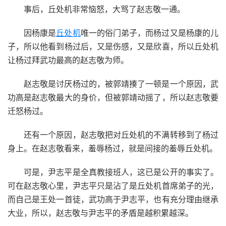
事后，丘处机非常恼怒，大骂了赵志敬一通。
因杨康是
丘处机
唯一的俗门弟子，而杨过又是杨康的儿
子，所以他看到杨过后，又是伤感，又是欣喜，所以丘处机
让杨过拜武功最高的赵志敬为师。
赵志敬是讨厌杨过的，被郭靖揍了一顿是一个原因，武
功高是赵志敬最大的身价，但被郭靖动摇了，所以赵志敬要
迁怒杨过。
还有一个原因，赵志敬把对丘处机的不满转移到了杨过
身上。在赵志敬看来，羞辱杨过，就是间接的羞辱丘处机。
可是，尹志平是全真教接班人，这已是公开的事实了。
可在赵志敬心里，尹志平只是沾了是丘处机首席弟子的光，
而自己是王处一首徒，武功高于尹志平，也有充分理由继承
大业，所以，赵志敬与尹志平的矛盾是越积累越深。