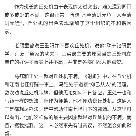
作为班长的丘处机由于表现的太过突出，难免遭到同门
或多或少的不满，这很正常，所谓“水至清则无鱼，人至清
则无徒”，丘处机的出色表现增加了这个组织的不和谐因
素。
老顽童曾说王重阳并不喜欢丘处机，说他“耽于钻研武
学，荒废了道家的功夫”，其实最主要的原因当是丘处机在
单位的好评率事实上并不高，并非是各部门都为他点赞。
马钰和王处一就对丘处机不满，《射雕》中，在丘处机
和江南七怪打赌一事上，马钰处于道家“抑己从人”的道理，
数次劝说丘处机认输，但他无论如何不肯答应，王处一也和
马钰一样的想法，但作为师弟，他不便劝说丘处机。这俩人
于是都想尽办法，暗中帮助江南七怪门下的郭靖。从这里可
以看出，他们这样做的最主要因素就是对丘处机的不满。而
且，据我揣测，这二人必然事先有过商议，不然怎会如此默
契。