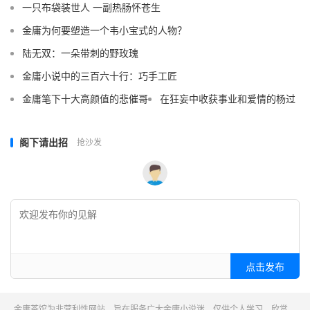
一只布袋装世人 一副热肠怀苍生
金庸为何要塑造一个韦小宝式的人物？
陆无双：一朵带刺的野玫瑰
金庸小说中的三百六十行：巧手工匠
金庸笔下十大高颜值的悲催哥
在狂妄中收获事业和爱情的杨过
阁下请出招
抢沙发
点击发布
金庸茶馆为非营利性网站，旨在服务广大金庸小说迷，仅供个人学习、欣赏。