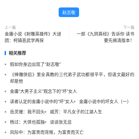
赵志敬
上一篇
下一篇
金庸小说《射雕英雄传》大谜
一部《九阴真经》告诉你 读书
团：柯镇恶武学再探
要先搞清版本！
相关推荐
假如你身边出现了“赵志敬”
《神雕侠侣》里全真教的三代弟子武功都很平平，但语文最好的
却是他
金庸“大男子主义”观念下的“坏”女人
读者认定的金庸小说中的“坏”女人
金庸小说中的坏女人（一）
岳灵珊：我不回头
戚芳：平凡女子的江湖人生
杨过：大侠也孤独
谈谈张无忌
风际中：为富贵而背叛，为富贵而灭亡