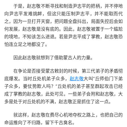
于是，赵志敬不断寻找和制造尹志平的把柄，并不停地
向尹志平发难挑衅，但这只能压制尹志平，并不能取而代
之，因为一旦打开天窗，把问题全盘抖出，局面失控后会如
何发展，赵志敬是没有底的。因此，赵志敬被置于一个尴尬
的境地，不知该怎么进退。若是尹志平成了掌教，赵志敬恐
怕连立足之地都没了。
因此赵志敬就想到了借助蒙古人的力量。
在争论是否接受蒙古敕封的时候，第三代弟子的矛盾彻
底爆发。当时丘处机弟子众多，
赵志敬
大叫“丘师伯门下弟
子众多，要仗势欺人吗？”丘处机的弟子甚至群起攻击已经
成了掌教的赵志敬，此处可见，一些弟子会附和赵志敬，大
多是处于对丘处机的不满，赵志敬正是抓住了这一点。
就这样，赵志敬在费尽心机地夺权之路上，也把自己的
命运推向了不归路，留下千古臭名。