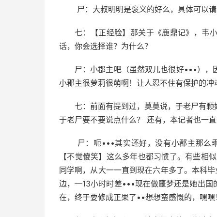
尸：大叔明明是褒义的好么，具体可以
七：【正经脸】那关于《鹿鼎记》，韦
话，你会选择谁？为什么？
尸：小郡主吧（虽然双儿也很好•••）
小郡主很萝莉很萌啊！让人忍不住有保护的冲
七：前面有提到过，莫莫说，于老尸有颗
于老尸要不要说点什么？ 还有，本记者也一
尸：呃•••其实还好，没有小郡主那么
【不觉傻笑】这么多年也都习惯了。有些相似
同学啊，从大一一直到现在六年多了。本科毕
边，—13小时时差•••现在做噩梦还是她出
在，终于要修成正果了••想想蛮感慨的，嘿