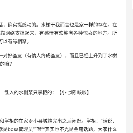
话，确实挺感动的。水榭于我而言也是家一样的存在。在
个靠网络支撑起来，有感情有欢笑有各种惊喜的地方。所
可以有缘相聚。
一对好基友（有情人终成基友），而且已经上升到了水榭
说的嘛？
】 乱入的水榭某只掌柜的：【小七啊 咳咳】
和掌柜的在家乡小县城撸完串之后闲逛。掌柜：“话说，
•就是boss管理员”“嗯”“其实也不光是金庸话题，大家什么