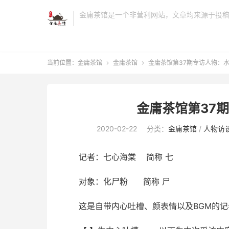
金庸茶馆是一个非营利网站，文章均来源于投
当前位置：
金庸茶馆
金庸茶馆
金庸茶馆第37期专访人物：


金庸茶馆第37
2020-02-22
分类：
金庸茶馆
/
人物访
记者：七心海棠 简称 七
对象：化尸粉 简称 尸
这是自带内心吐槽、颜表情以及BGM