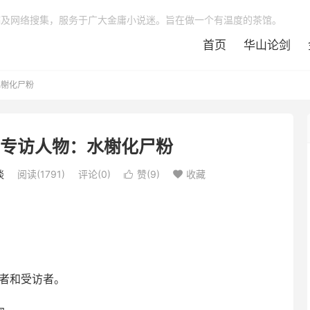
稿及网络搜集，服务于广大金庸小说迷。旨在做一个有温度的茶馆。
首页
华山论剑
水榭化尸粉
期专访人物：水榭化尸粉
谈
阅读(1791)
评论(0)
赞(
9
)
收藏


的记者和受访者。