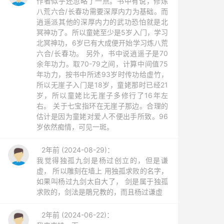
作者似乎还忽略了一点。书中有说，修炼
八荒六合/长春功需要深厚内力为基础。而
逍遥派其他的深厚内力的武功恐怕就是北
冥神功了。所以童姥至少是5岁入门，学习
北冥神功，6岁已有大成便开始学习炼八荒
六合/长春功。 另外，书中说逍遥子是70
余年功力。取70-79之间，计算中间值75
年功力，按书中所述93岁时传功给虚竹，
所以无崖子入门是18岁，童姥那时已经21
岁，所以童姥比无崖子多修行了16年左
右。 关于七宝指环在无崖子那边。合理的
估计是因为童姥对爱人不便出手所致。96
岁依然痴情，可见一斑。
2年前 (2024-08-29)：
我觉得独孤九剑是杨过创立的，但是谦
虚， 所以雕刻在墙上 用独孤求败的名字，
如果叫杨过九剑太自大了， 剑是属于独孤
求败的，剑法是鵰兄教的，而且杨过谦虚
2年前 (2024-06-22)：