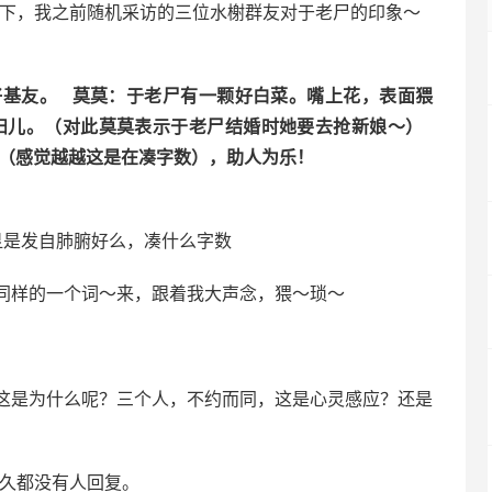
下，我之前随机采访的三位水榭群友对于老尸的印象～
好基友。 莫莫：于老尸有一颗好白菜。嘴上花，表面猥
媳妇儿。（对此莫莫表示于老尸结婚时她要去抢新娘～）
（感觉越越这是在凑字数），助人为乐！
显是发自肺腑好么，凑什么字数
同样的一个词～来，跟着我大声念，猥～琐～
这是为什么呢？三个人，不约而同，这是心灵感应？还是
很久都没有人回复。