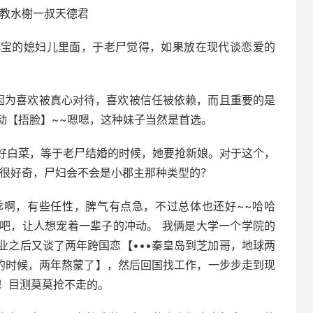
请教水榭一叔天德君
小宝的媳妇儿里面，于老尸觉得，如果放在现代谈恋爱的
，因为喜欢被真心对待，喜欢被信任被依赖，而且重要的是
动【捂脸】~~嗯嗯，这种妹子当然是首选。
好白菜，等于老尸结婚的时候，她要抢新娘。对于这个，
直很好奇，尸妇会不会是小郡主那种类型的？
乖啊，有些任性，脾气有点急，不过总体也还好~~哈哈
吧，让人想宠着一辈子的冲动。 我俩是大学一个学院的
业之后又谈了两年跨国恋【•••秦皇岛到芝加哥，地球两
国的时候，两年熬蒙了】，然后回国找工作，一步步走到现
嘿！目测莫莫抢不走的。