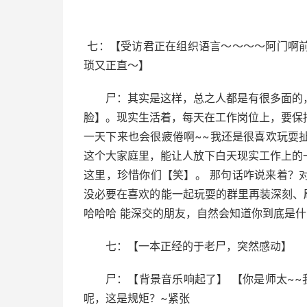
七：【受访君正在组织语言～～～～阿门啊
琐又正直～】
尸：其实是这样，总之人都是有很多面的
脸】。现实生活着，每天在工作岗位上，要保
一天下来也会很疲倦啊~~我还是很喜欢玩耍
这个大家庭里，能让人放下白天现实工作上的
这里，珍惜你们【笑】。 那句话咋说来着？
没必要在喜欢的能一起玩耍的群里再装深刻、刷
哈哈哈 能深交的朋友，自然会知道你到底是
七：【一本正经的于老尸，突然感动】
尸：【背景音乐响起了】 【你是师太~~
呢，这是规矩？~紧张