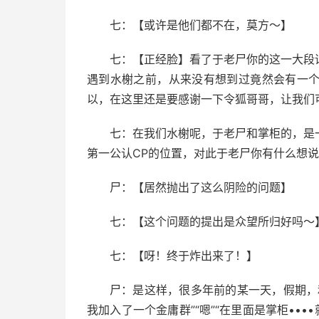
七：【或许是他们都不在，莫方～】
七：【正经脸】看了于老尸你的这一大段
遇到水榭之前，从来没有想到过竟然会有一
以，在这里还是要感谢一下令狐哥哥，让我们
七：在我们水榭呢，于老尸和掌柜的，是
第一公认CP的位置，对此于老尸你有什么想
尸：【居然抛出了这么阴险的问题】
七：【这个问题的提出是众望所归好吗～
七：【呀！终于炸出来了！】
尸：是这样，很多年前的某一天，假期，
我加入了一个金庸群”“嗯”“在里面是掌柜•••