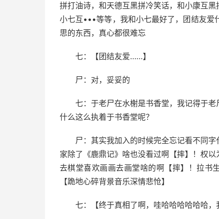
拼打油诗，和天德互黑拼冷笑话，和小康互黑
小七互•••等等，我和小七最好了，团结友爱
思的东西，真心都很难忘
七：【团结友爱……】
尸：对，妥妥的
七：于老尸在水榭是书香堂，我记得于老
什么这么执着于书香堂呢？
尸：其实我加入的时候完全忘记看不同字
家除了《鹿鼎记》啥也没看过啊【摔】！权以
去棋堂喜欢画画去画堂啥的啊【摔】！拉书
【跪地心碎背景音乐深情悲怆】
七：【终于真相了啊，哇哈哈哈哈哈哈，