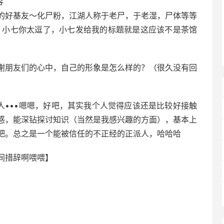
容
的好基友～化尸粉，江湖人称于老尸，于老湿，尸体等等
：小七你太逗了，小七发给我的标题就是这应该不是茶馆
榭朋友们的心中，自己的形象是怎么样的？（很久没有回
的人•••嗯嗯，好吧，其实我个人觉得应该还是比较好接触
惑，能深钻探讨知识（当然是我感兴趣的方面），基本上
吧。总之是一个能被信任的不正经的正派人，哈哈哈
间措辞啊喂喂】