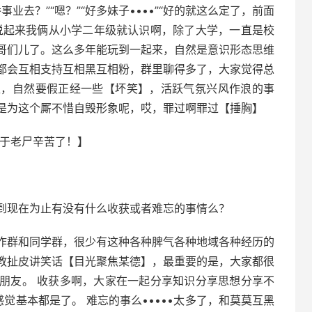
事业去？”“嗯？”“好多妹子••••”“好的就这么定了，前面
 说起来我俩从小学二年级就认识啊，除了大学，一直是校
哥们儿了。这么多年能玩到一起来，自然是意识形态思维
都会互相支持互相黑互相粉，群里聊得多了，大家觉得总
柜，自然要假正经一些【坏笑】，活跃气氛兴风作浪的事
是为这个厮不惜自毁形象呢，哎，罪过啊罪过【捶胸】
。于老尸辛苦了！】
到现在为止有没有什么收获或者难忘的事情么？
作群和同学群，很少有这种各种脾气各种地域各种经历的
教扯皮讲笑话【目光聚焦某德】，最重要的是，大家都很
朋友。 收获多啊，大家在一起分享知识分享思想分享不
觉基本都是了。 难忘的事么•••••太多了，和莫莫互黑