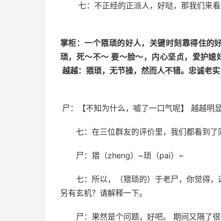
七：不正经的正派人，好哒，那我们来看
掌柜：一个猥琐的好人，关键时刻靠得住的
琐，死～不～ 要～脸～，内心坚贞，爱护
越越：猥琐，无节操，然而人不错。忠诚老实
尸：【不知为什么，嘘了一口气呢】 越越明
七：在三位群友的评价里，我们都看到了
尸：猥（zheng）~琐（pai）~
七：所以，（猥琐的）于老尸，你觉得，
另有玄机？请解释一下。
尸：果然是个问题，好吧。 期间又隔了