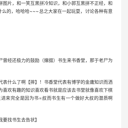
拼图片，和一笑互黑拼冷知识，和小郭互黑拼不正经，和
什么的，哈哈哈~~~总之大家在一起玩耍，讨论各种有意
尸曾经还极力的鼓励（撺掇）书生来书香堂，那于老尸为
代表什么了啊【摔】！书香堂代表有博学的金庸知识而洒
为喜欢有趣的知识喜欢看书就是应该去书堂就像喜欢下棋
生进来完全是因为书=叔而书生有一个做好大叔的潜质啊
我要找书生去告状】