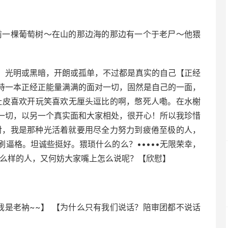
前一棵葡萄树～在山的那边海的那边有一个于老尸～他猥
，光明或黑暗，开朗或孤单，不过都是真实的自己【正经
持一本正经正能量满满的面对一切，固然是自己的一面，
扯皮喜欢开玩笑喜欢无厘头逗比的啊，憋死人嘞。在水榭
一切，以另一个真实面和大家相处，很开心！所以我珍惜
对，我是那种光活着就要用尽全力努力到疲倦至极的人，
逼格。坦诚些挺好。猥琐什么的么？•••••无限荣幸，
什么样的人，又何妨大家嘴上怎么说呢？【欣慰】
我是老衲~~】 【为什么只有我们说话？陪审团都不说话