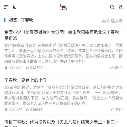




标签：丁春秋
共 6 篇文章
金庸小说《射雕英雄传》大谜团：南宋欧阳锋师承北宋丁春秋
星宿派
文/月隐寒霜 怜幽居 在金庸小说《射雕英雄传》中，西毒欧阳锋是一代武
学宗师，他善于运用精心培育的毒蛇「蛇毒」或其他各种各样毒药，欧阳
锋用毒以及制毒功夫上在小说中堪称是绝顶高手。细心的读者会发现，欧
阳锋与北宋末年故事《天龙八部》中的「星宿老仙...
金庸武功
阅读(3705)
赞(
0
)


丁春秋：高台上的小丑
文/白晓野 据说，清朝才子袁枚年纪轻轻便官拜县令，赴任前向恩师尹文
端辞行请训。老师问他新官上任都有什么准备？答曰：“一百顶高帽子”。
尹文瑞对此颇为不悦，以为他不走正道。袁枚笑解：“社会上人人都喜欢
戴高帽子，像您老人家这样不喜欢戴高帽子的人真...
金庸人物
阅读(6645)
赞(
1
)


再谈丁春秋：修为境界以及《天龙八部》结束之后二十到三十