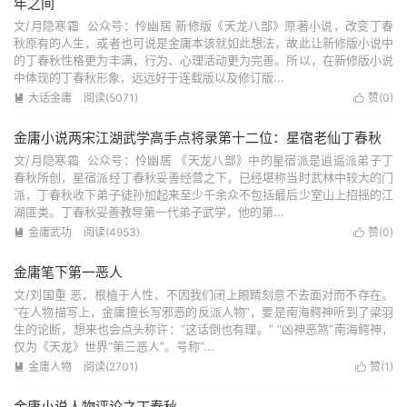
年之间
文/月隐寒霜 公众号：怜幽居 新修版《天龙八部》原著小说，改变丁春
秋原有的人生，或者也可说是金庸本该就如此想法，故此让新修版小说中
的丁春秋性格更为丰满，行为、心理活动更为完善。所以，在新修版小说
中体现的丁春秋形象，远远好于连载版以及修订版...
大话金庸
阅读(5071)
赞(
0
)


金庸小说两宋江湖武学高手点将录第十二位：星宿老仙丁春秋
文/月隐寒霜 公众号：怜幽居 《天龙八部》中的星宿派是逍遥派弟子丁
春秋所创，星宿派经丁春秋妥善经营之下，已经堪称当时武林中较大的门
派，丁春秋收下弟子徒孙加起来至少千余众不包括最后少室山上招摇的江
湖匪类。丁春秋妥善教导第一代弟子武学，他的第...
金庸武功
阅读(4953)
赞(
0
)


金庸笔下第一恶人
文/刘国重 恶，根植于人性，不因我们闭上眼睛刻意不去面对而不存在。
“在人物描写上，金庸擅长写邪恶的反派人物”，要是南海鳄神听到了梁羽
生的论断，想来也会点头称许：“这话倒也有理。” “凶神恶煞”南海鳄神，
仅为《天龙》世界“第三恶人”。号称“...
金庸人物
阅读(2701)
赞(
1
)


金庸小说人物评论之丁春秋