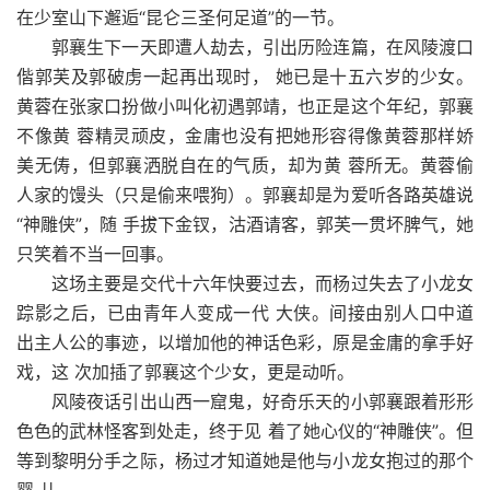
在少室山下邂逅“昆仑三圣何足道”的一节。
郭襄生下一天即遭人劫去，引出历险连篇，在风陵渡口
偕郭芙及郭破虏一起再出现时， 她已是十五六岁的少女。
黄蓉在张家口扮做小叫化初遇郭靖，也正是这个年纪，郭襄
不像黄 蓉精灵顽皮，金庸也没有把她形容得像黄蓉那样娇
美无俦，但郭襄洒脱自在的气质，却为黄 蓉所无。黄蓉偷
人家的馒头（只是偷来喂狗）。郭襄却是为爱听各路英雄说
“神雕侠”，随 手拔下金钗，沽酒请客，郭芙一贯坏脾气，她
只笑着不当一回事。
这场主要是交代十六年快要过去，而杨过失去了小龙女
踪影之后，已由青年人变成一代 大侠。间接由别人口中道
出主人公的事迹，以增加他的神话色彩，原是金庸的拿手好
戏，这 次加插了郭襄这个少女，更是动听。
风陵夜话引出山西一窟鬼，好奇乐天的小郭襄跟着形形
色色的武林怪客到处走，终于见 着了她心仪的“神雕侠”。但
等到黎明分手之际，杨过才知道她是他与小龙女抱过的那个