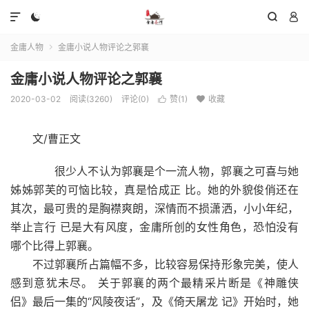




金庸人物
金庸小说人物评论之郭襄

金庸小说人物评论之郭襄
2020-03-02
阅读(3260)
评论(0)
赞(
1
)
收藏


文/曹正文
很少人不认为郭襄是个一流人物，郭襄之可喜与她
姊姊郭芙的可恼比较，真是恰成正 比。她的外貌俊俏还在
其次，最可贵的是胸襟爽朗，深情而不损潇洒，小小年纪，
举止言行 已是大有风度，金庸所创的女性角色，恐怕没有
哪个比得上郭襄。
不过郭襄所占篇幅不多，比较容易保持形象完美，使人
感到意犹未尽。 关于郭襄的两个最精采片断是《神雕侠
侣》最后一集的“风陵夜话”，及《倚天屠龙 记》开始时，她