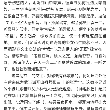
溺于伤感的人，她听到山中琴声，循声寻见何足道扶琴自
娱，一曲“百鸟朝凤”引来群鸟飞 舞，后来以剑划地为局，自
己跟自己下棋，郭襄既佩服又同情他寂寞，倾谈起来，这位
“昆 仑三圣”大感知音，当下捧起瑶琴，邀请郭襄回奏一曲。
郭襄琴艺低浅，但她生性豁达，诚意报人，便坐下答以短曲
“考盘”，随即起身，纵歌骑驴而上，使一个何足道痴在当
地。 显然，何足道即时对这奇异的少女心生倾慕不已，因
而把形容文士高洁的“考盘”与思念伊人的“蒹葭”揉合在一
起，谱成新曲：“考盘在涧，硕人之宽，蒹葭苍苍，白露为
霜， 所谓伊人，在天一方……”而聪慧玲珑的郭襄，一听之
下，也就弦歌而知雅意了。
这是精神上的交往，对郭襄有此敬慕的，何足道之外还
有后来成为武当派开山祖师张三 丰的张君宝。这微不足道
的小徒儿跟着师父少林僧人觉远做粗活，《神雕侠侣》结局
时在华 山之巅与郭襄有一面之缘，到《倚天屠龙记》又再
出现，觉远因失了经书，被罚带锁担水， 郭襄为他师徒大
抱不平，但不得要领，反而累他师徒被逐出寺。觉远寿终圆