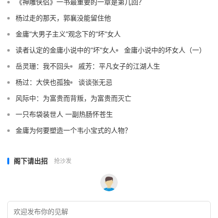
《神雕侠侣》一书最重要的一章是第几回？
杨过走的那天，郭襄没能留住他
金庸“大男子主义”观念下的“坏”女人
读者认定的金庸小说中的“坏”女人
金庸小说中的坏女人（一）
岳灵珊：我不回头
戚芳：平凡女子的江湖人生
杨过：大侠也孤独
谈谈张无忌
风际中：为富贵而背叛，为富贵而灭亡
一只布袋装世人 一副热肠怀苍生
金庸为何要塑造一个韦小宝式的人物？
阁下请出招
抢沙发