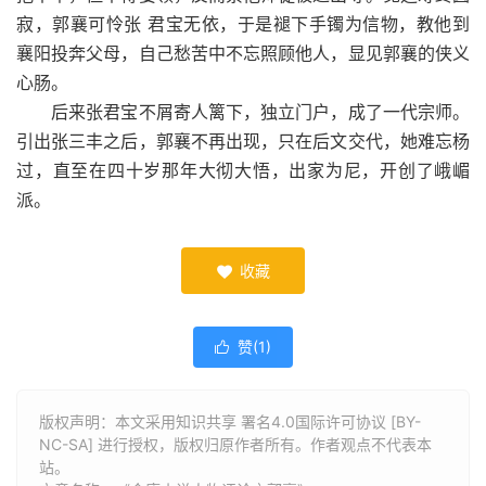
寂，郭襄可怜张 君宝无依，于是褪下手镯为信物，教他到
襄阳投奔父母，自己愁苦中不忘照顾他人，显见郭襄的侠义
心肠。
后来张君宝不屑寄人篱下，独立门户，成了一代宗师。
引出张三丰之后，郭襄不再出现，只在后文交代，她难忘杨
过，直至在四十岁那年大彻大悟，出家为尼，开创了峨嵋
派。
收藏

赞(
1
)

版权声明：本文采用知识共享 署名4.0国际许可协议 [BY-
NC-SA] 进行授权，版权归原作者所有。作者观点不代表本
站。