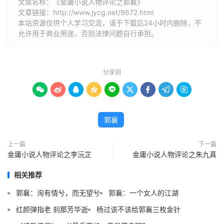
文章名称：《金庸小说人物评论之郭襄》
文章链接：
http://www.jycg.net/9672.html
本站资源仅供个人学习交流，请于下载后24小时内删除，不
允许用于商业用途，否则法律问题自行承担。
分享到









郭襄
上一篇
下一篇
金庸小说人物评论之李沅芷
金庸小说人物评论之朱九真
相关推荐
郭襄：洵有情兮，而无望兮
郭襄：一个女人的江湖
红颜弹指老 刹那芳华逝
杨过该不该给郭襄三枚金针