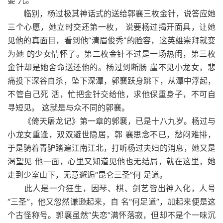
婴 儿。
临别，杨过极其神话式的送给郭襄三枚金针，说答应她
三个心愿，她立时交还第一枚， 说要杨过揭开面具，让她
见他的真面目，看到他“清眉俊秀”的脸容，这英雄崇拜就变
为她 的少女情怀了。第二枚金针不过是一场热闹，第三枚
金针却是她舍命送还他的。杨过到断肠 崖不见小龙女，悲
痛投下深谷自杀，坠下深潭，郭襄跃身跳下，从潭中浮起，
不管自己死 活，忙把金针交给他，求他保重身子，不可自
寻短见。 这就是与众不同的郭襄。
《倚天屠龙记》第一章的郭襄，已是十八九岁。杨过与
小龙女重逢，双双避世隐居，郭 襄思念不已，愁闷难排，
于是骑着青驴踏遍江南江北，打听杨过夫妇的消息，她又是
渴望见 他一面，心里又知道见他也无结局，就在这里，她
走到少室山下，无意邂逅“昆仑三圣”何 足道。
此人是一介狂生，因琴、棋、剑艺皆出神入化，人号
“三圣”，他又忽然谦逊起来，自 名“何足道”，加起来便是这
个古怪称号。郭襄虽然“失恋”满怀落寂，但却不是个一味沉