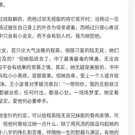
傻。
过找取解药，而杨过却无视般的将它丢开时；当杨过一见
杨过披在自己身上的外衣为母亲遮羞，而杨过只是心疼这
中只会有小龙女，而不会有别人时。我为她怨他。
龙女，若只论大气淡雅的程英，俏丽刁蛮的陆无双，她们
能及的？”但她陷进去了，中了最毒最毒的情蛊，无法自
知不会有结果的思慕之情。其实，她无疑是美丽的，书中
有粒小小黑痣，容貌甚美。但她自卑，爱上一个人或许就
净。王小波曾对李银河表白：“一想到你，我的丑脸就泛
痛都被治愈，任何付出，都是心甘。一场场梦里，她定看
坚定，爱他何必要牵手。
枚金针的约定，可以给程英陆无双兄妹般的骨肉亲情，可
，但他何曾给过她一点什么，除了用风流的挑逗勾起她的
十八岁的挣扎和苦难，伴随她一生的慰藉与满足。有他的