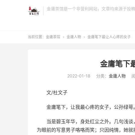
金庸茶馆是一个非营利网站，文章均来源于投
当前位置：
金庸茶馆
金庸人物
金庸笔下最让人心疼的女子


金庸笔下
2022-01-18
分类：
金庸人物
阅
文/杜文子
金庸笔下，让我最心疼的女子，公孙绿萼
当是碧玉年华，身处红尘之外。几句浅谈
为眼前的写意男子咯咯而笑；只因纯情，她就