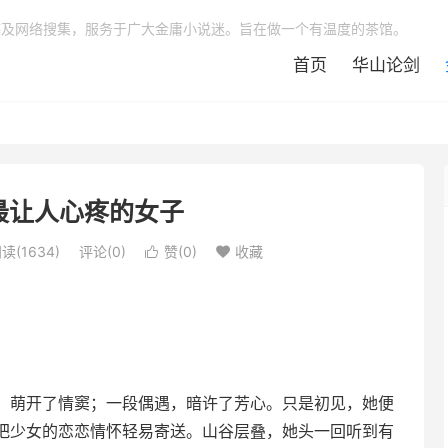
稿及网络搜集，服务于广大金庸小说迷。旨在做一个有温度的茶馆。
首页
华山论剑
最让人心疼的女子
读(1634)
评论(0)
赞(
0
)
收藏


。
，萌开了情窦；一段偶遇，暗许了芳心。只是初见，她便
把少女的恋恋情怀轻易寄送。山谷层叠，她头一回听到有