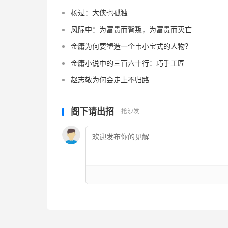
杨过：大侠也孤独
风际中：为富贵而背叛，为富贵而灭亡
金庸为何要塑造一个韦小宝式的人物？
金庸小说中的三百六十行：巧手工匠
赵志敬为何会走上不归路
阁下请出招
抢沙发