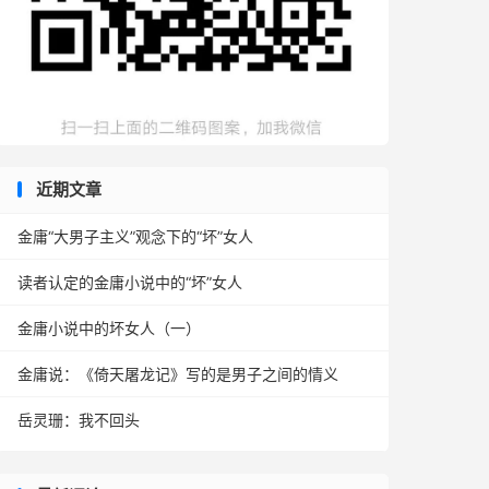
近期文章
金庸“大男子主义”观念下的“坏”女人
读者认定的金庸小说中的“坏”女人
金庸小说中的坏女人（一）
金庸说：《倚天屠龙记》写的是男子之间的情义
岳灵珊：我不回头