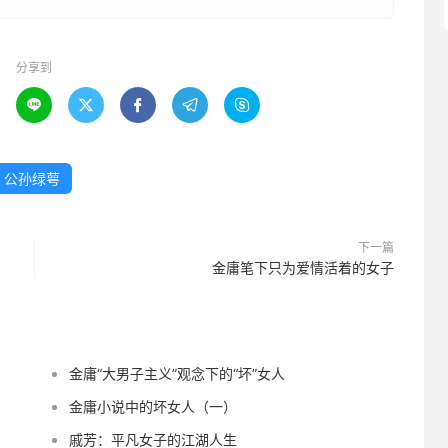
分享到





公孙绿萼
下一篇
金庸笔下只为爱情活着的女子
金庸“大男子主义”观念下的“坏”女人
金庸小说中的坏女人（一）
戚芳：平凡女子的江湖人生