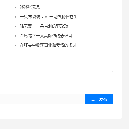
谈谈张无忌
一只布袋装世人 一副热肠怀苍生
陆无双：一朵带刺的野玫瑰
金庸笔下十大高颜值的悲催哥
在狂妄中收获事业和爱情的杨过
点击发布