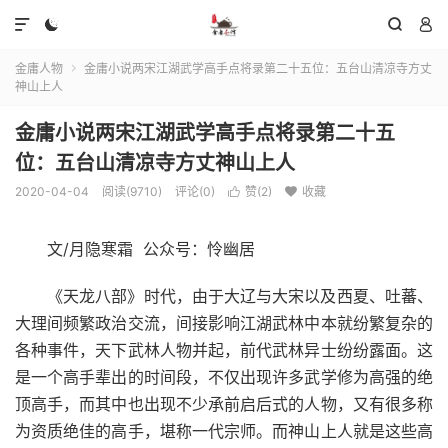




金庸人物
金庸小说两宋江湖武学高手点将录第二十五位：五台山清凉寺方丈

神山上人
金庸小说两宋江湖武学高手点将录第二十五
位：五台山清凉寺方丈神山上人
2020-04-04
阅读(9710)
评论(0)
赞(
2
)
收藏


文/月隐寒霜 公众号：怜幽居
《天龙八部》时代，由于大辽与大宋以及西夏、吐蕃、
大理间频繁政治交流，间接影响江湖武林中本就纷繁复杂的
各种事件，天下武林人物并起，前代武林异士纷纷露面。这
是一个高手辈出的时间段，不仅出现许多武学修为高强的绝
顶高手，而其中也出现不少承前启后式的人物，又有很多称
为资质绝佳的高手，堪称一代宗师。而神山上人就是这些高