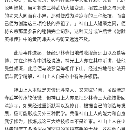
详加参研，依法修习，必可在武林中大放异彩。凭著一己的
聪明智慧，当可将这三种武功大加变通，招式上使之与原来
的功夫大同而有小异，那时便成为清凉寺的三种绝技，而自
己便为创建这三项绝技的鼻祖了。」神山上人短瞬之间，便
将玄慈那里参看的秘籍完全记熟，这种天分或许后世《射雕
英雄传》中的黄药师夫人冯蘅又远远不及。
此后事件迭起，便经少林寺扫地僧收服萧远山以及慕容
博，并在少林寺中讲经说法，神光上人亦在其中听讲，使他
受益颇深，此后便与波罗星等相伴下山。经过扫地僧佛法开
悟与武学精解，神山上人自是心中有许多领悟。
神山上人本就是天资远胜常人，又天赋异禀，虽然清凉
寺武学传承较低微，但神山上人亦是把少林寺三大绝技带回
清凉寺，如果经过重新默写以及修订，根据自己的创造与发
展，极可能形成另外三种武学。凭借神山上人的能力和自身
武学修为，修炼成这三大绝技根本不是难事。神山上人在少
林寺观摩了多场武林间罕见的顶级高手的大战，这在他心目