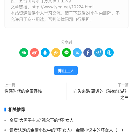
位：五台山清凉寺方丈神山上人》
文章链接：
http://www.jycg.net/10224.html
本站资源仅供个人学习交流，请于下载后24小时内删除，不
允许用于商业用途，否则法律问题自行承担。
分享到









神山上人
上一篇
下一篇
性感时代的金庸客栈
向失来路 离谱的《笑傲江湖》
之曲
相关推荐
金庸“大男子主义”观念下的“坏”女人
读者认定的金庸小说中的“坏”女人
金庸小说中的坏女人（一）