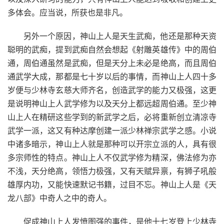
多体会。应当说，所获也是非凡。
另外一个原因，神山上人是天生武痴，他还是那种天资
聪明的武痴，提到武痴自然会想起《射雕英雄传》中的周伯
通，周伯通虽然是武痴，但是天分上未必是绝高，而且周伯
通武学大成，那都是七十岁以后的事情，而神山上人四十多
岁便与少林寺玄慈大师齐名，创造武学的能力又极强，这更
是说明神山上人武学修为以及天分上都远超周伯通。至少神
山上人在精研这些学到的新武学之后，必将重新创立清凉寺
武学一派，这又有种达摩创建一派少林禅宗武学之感。小说
中诸多暗示，神山上人就是那种可以开宗立派的人，具有很
多宗师性的特点。神山上人不仅武学修为精深，佛法修为亦
不浅，天分绝高，领悟力极强，又有天赋异禀，有狮子吼般
雄厚内功，又能快速默记书籍，过目不忘。神山上人是《天
龙八部》中奇人之中的奇人。
促成神山上人发愤图强的事件，是他十七岁登上少林寺