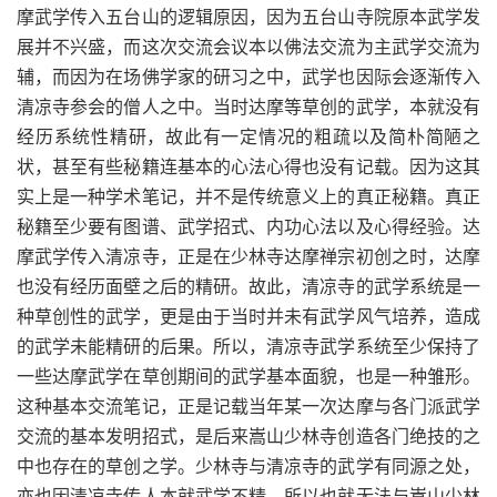
摩武学传入五台山的逻辑原因，因为五台山寺院原本武学发
展并不兴盛，而这次交流会议本以佛法交流为主武学交流为
辅，而因为在场佛学家的研习之中，武学也因际会逐渐传入
清凉寺参会的僧人之中。当时达摩等草创的武学，本就没有
经历系统性精研，故此有一定情况的粗疏以及简朴简陋之
状，甚至有些秘籍连基本的心法心得也没有记载。因为这其
实上是一种学术笔记，并不是传统意义上的真正秘籍。真正
秘籍至少要有图谱、武学招式、内功心法以及心得经验。达
摩武学传入清凉寺，正是在少林寺达摩禅宗初创之时，达摩
也没有经历面壁之后的精研。故此，清凉寺的武学系统是一
种草创性的武学，更是由于当时并未有武学风气培养，造成
的武学未能精研的后果。所以，清凉寺武学系统至少保持了
一些达摩武学在草创期间的武学基本面貌，也是一种雏形。
这种基本交流笔记，正是记载当年某一次达摩与各门派武学
交流的基本发明招式，是后来嵩山少林寺创造各门绝技的之
中也存在的草创之学。少林寺与清凉寺的武学有同源之处，
亦也因清凉寺传人本就武学不精，所以也就无法与嵩山少林