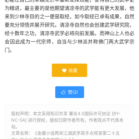
为精进，最主要的是他期望清凉寺的武学能有更大发展，他
来到少林寺目的之一便是取经，如今取经已卓有成果，自然
要充分领悟并展开研究。清凉寺自然也会创建武学研究院，
经十数年之功，清凉寺武学必将向前发展。而神山上人也必
会因此成为一代宗师，自当与少林派并称佛门两大武学宗
门。
收藏

赞(
2
)

版权声明：本文采用知识共享 署名4.0国际许可协议 [BY-
NC-SA] 进行授权，版权归原作者所有。作者观点不代表本
站。
文章名称：《金庸小说两宋江湖武学高手点将录第二十五