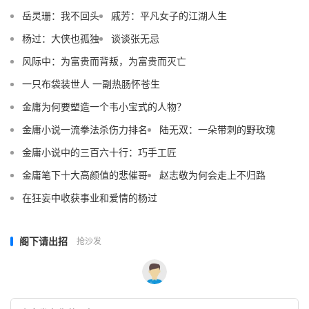
岳灵珊：我不回头
戚芳：平凡女子的江湖人生
杨过：大侠也孤独
谈谈张无忌
风际中：为富贵而背叛，为富贵而灭亡
一只布袋装世人 一副热肠怀苍生
金庸为何要塑造一个韦小宝式的人物？
金庸小说一流拳法杀伤力排名
陆无双：一朵带刺的野玫瑰
金庸小说中的三百六十行：巧手工匠
金庸笔下十大高颜值的悲催哥
赵志敬为何会走上不归路
在狂妄中收获事业和爱情的杨过
阁下请出招
抢沙发