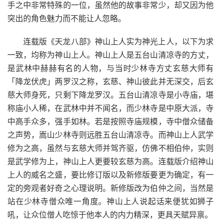
手之中非常特殊的一位，虽然他的故事非常少，却又因为他
突出的角色魅力而不能让人忽略。
连载版《天龙八部》神山上人实为神光上人，以下为求
一致，均称为神山上人。神山上人是五台山清凉寺的方丈，
是武林中赫赫有名的人物，与当时少林寺方丈玄慈大师有
「降龙伏虎」两罗汉之称，玄慈、神山彼此并无深交，后玄
慈大师身死，只剩下降龙罗汉。五台山清凉寺是小寺庙，堪
称庙小人稀，在武林中并不闻名，而少林寺是中原大派，寺
中高手众多，强手如林。若是按照寺庙规模，寺中僧众储备
之声势，嵩山少林寺则远胜五台山清凉寺。而神山上人武学
修为之高，虽然与玄慈大师并驾齐驱，仿佛不相伯仲，实则
是武学修为上，神山上人更要较玄慈为高。连载版介绍神山
上人的威名之盛，要比修订版以及新修版要更为确定，有一
定的旁观者好奇之心理说明。新修版改为伯仲之间，当然是
站在少林寺僧众唯一角度。神山上人说起话来便犹如狮子
吼，让众位僧人吃惊于他本人的内力精深，更具天赋异禀。