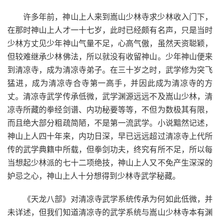
许多年前，神山上人来到嵩山少林寺求少林收入门下，
在那时神山上人才一十七岁，此时已经颇有名声，只是当时
少林方丈见少年神山气量不足，心高气傲，虽然天资聪颖，
但较难继承少林佛法，所以就没有收留神山。少年神山便来
到清凉寺，成为清凉寺弟子。在三十岁之时，武学修为突飞
猛进，成为清凉寺合寺第一高手，并因此成为清凉寺的方
丈。清凉寺武学传承低微，武学渊源远远不及嵩山少林，清
凉寺所藏的拳经剑谱、内功秘要等等，不但为数极其有限，
而且绝大部分粗疏简陋，不是第一流武学。小说黯然记述，
神山上人四十年来，内功日深，早已远远超过清凉寺上代所
传的武学典籍中所载，但拳剑功夫，终究有所不足，所以每
当想起少林派的七十二项绝技，神山上人又不免产生深深的
妒忌之心，神山上人十分想得到少林寺武学秘藏。
《天龙八部》对清凉寺武学系统传承为何如此低微，并
未详述，但我们知道清凉寺的武学系统与嵩山少林寺本有渊