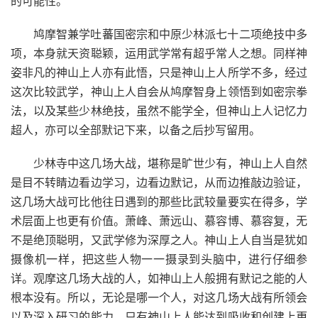
的可能性。
鸠摩智兼学吐蕃国密宗和中原少林派七十二项绝技中多
项，本身就天资聪颖，运用武学常有超乎常人之想。同样神
姿非凡的神山上人亦有此悟，只是神山上人所学不多，经过
这次比较武学，神山上人自会从鸠摩智身上领悟到如密宗拳
法，以及某些少林绝技，虽然不能学全，但神山上人记忆力
超人，亦可以全部默记下来，以备之后抄写留用。
少林寺中这几场大战，堪称是旷世少有，神山上人自然
是目不转睛边看边学习，边看边默记，从而边推敲边验证，
这几场大战可比他往日遇到的那些比武较量要实在得多，学
术层面上也更有价值。萧峰、萧远山、慕容博、慕容复，无
不是绝顶聪明，又武学修为深厚之人。神山上人自当是犹如
摄像机一样，把这些人物一一摄录到头脑中，进行仔细参
详。观摩这几场大战的人，如神山上人般拥有默记之能的人
根本没有。所以，无论是哪一个人，对这几场大战有所领会
以及深入研习的能力，只有神山上人能达到吸收和创建上更