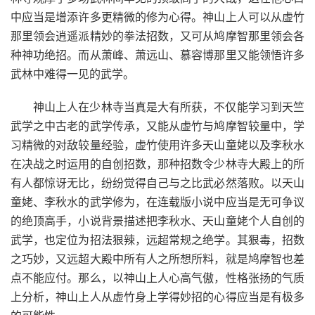
中应当是增添许多更精微的修为心得。神山上人可以从虚竹
那里领会逍遥派精妙的拳法招数，又可从鸠摩智那里领会各
种神功绝招。而从萧峰、萧远山、慕容博那里又能领悟许多
武林中难得一见的武学。
神山上人在少林寺当真是大有所获，不仅能学习到天竺
武学之中古老的武学传承，又能从虚竹与鸠摩智较量中，学
习精微的对敌较量经验，虚竹使用许多天山童姥以及李秋水
在决战之时运用的自创招数，那种招数令少林寺大殿上的所
有人都惊讶无比，纷纷觉得自己与之比武必然落败。以天山
童姥、李秋水的武学修为，在连载版小说中应当是无可争议
的绝顶高手，小说背景描述把李秋水、天山童姥个人自创的
武学，也定位为招法狠辣，远超常规之绝学。其狠毒，招数
之巧妙，又远超大殿中所有人之所想所料，就是鸠摩智也差
点不能应付。那么，以神山上人心高气傲，性格张扬的气质
上分析，神山上人从虚竹身上学得妙招的心得应当是有极多