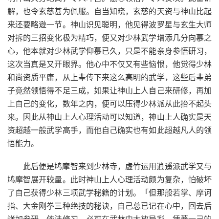
解，也令玄慈甚为佩服。自当知晓，玄慈的天资与神山比起
来还要略逊一节。神山识见聪明，他见得波罗星与玄生大师
对拆的三招变化极为精巧，便又对少林武学增添几分向慕之
心，他本就对少林武学仰慕已久，只是不能亲身参悟研习，
这次当真是又开眼界。他心中不仅又有些恼恨，他觉得少林
和尚资质平庸，从上辈传下来这么高明的武学，这些后辈弟
子竟然领悟得不足三成，如果让神山上人自己来研修，再加
上自己的变化，数年之内，便可以压得少林派从此抬不起头
来。因此从神山上人心理活动可以知道，神山上人确实是天
资超越一般武学高手，而他自己确实也有如此超越凡人的领
悟能力。
此后便是鸠摩智来到少林寺，虚竹运用逍遥派武学又与
鸠摩智展开较量。此时神山上人心理活动颇为复杂，怕破坏
了自己获得少林三项武学秘籍的计划。「但那般若掌、摩诃
指、大金刚拳三种绝技的秘诀，自己总已记在心中，回去后