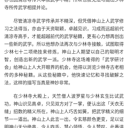
寺所传武学相提并论。
尽管清凉寺武学传承并不精深，但凭借神山上人武学修
习之法得当，亦由于天资聪颖，卓越见识，习成而远超前代
清凉寺高手，才能超越前代的武学秘籍，更有心力想再创出
一些新的武学。所以他想办法再次与少林寺接触，试图取得
少林七十二项绝技来修炼，神山上人期望以自己的聪明才
智，创造出新的武学一派。少林寺这场难得的「武学研讨
会」给神山上人大开眼界的机会，他得以浏览少林寺古老相
传的多种秘籍。从这些秘籍中，他快速记忆和寻找破解之
法，这样的描写当真是神妙非常。
在少林寺大殿上，天竺僧人波罗星与少林玄生比试武
功，神山识见高卓，只见双方对了一掌，便认出这「天衣无
缝」招数的精义所在，神山上人巧舌如簧，把武学精义的细
节一一道出。神山上人此言一出，令玄慈颜色更变，足以证
明神山天分绝高，令人咋舌。慧心领悟，令人赞叹。此番讲