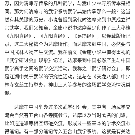
源，因为清凉寺传承的几种武学，与嵩山少林寺所传本是相
同。那为何清凉寺的武学系统武学典籍传承那么一般？这当
然有其关键的历史。小说曾提到梁代时达摩来到中原成立禅
宗武学，我们又知道，金庸小说中达摩至少创作了三大秘籍
《九阴真经》、《九阳真经》、《易筋经》，以连载版所记
录，这三大秘籍全为达摩所作。而达摩来到中国，必然要与
中国武林人物产生交流。我在前文《金庸小说中值得重视的
『武学研讨会』现象》记述，达摩来到中国必然产生与中国
武学高手之间的武学交流活动，我称之「武学研讨会」，即
是江湖中关于武学的研究性活动，这与在《天龙八部》中少
林寺玄慈主持举办，神山上人等参与的这场武学交流情况类
似。
达摩在中国举办过多次武学研讨会，其中有一场武学交
流会自然有五台山各寺院参与，达摩以及当时著名的门派，
比如逍遥派等相互切磋交流，形成过一些基本的学术交流心
得笔记。有一部分笔记传入五台山武学系统，这就是有关达