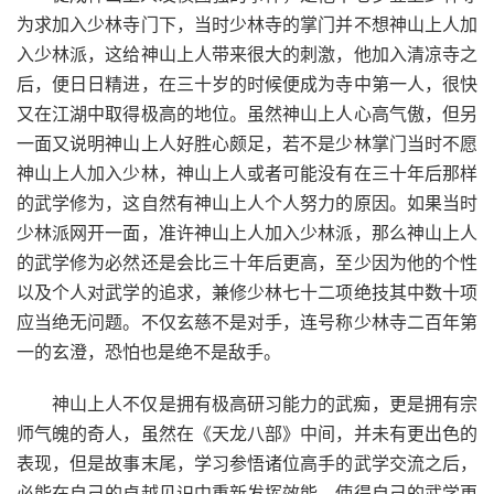
为求加入少林寺门下，当时少林寺的掌门并不想神山上人加
入少林派，这给神山上人带来很大的刺激，他加入清凉寺之
后，便日日精进，在三十岁的时候便成为寺中第一人，很快
又在江湖中取得极高的地位。虽然神山上人心高气傲，但另
一面又说明神山上人好胜心颇足，若不是少林掌门当时不愿
神山上人加入少林，神山上人或者可能没有在三十年后那样
的武学修为，这自然有神山上人个人努力的原因。如果当时
少林派网开一面，准许神山上人加入少林派，那么神山上人
的武学修为必然还是会比三十年后更高，至少因为他的个性
以及个人对武学的追求，兼修少林七十二项绝技其中数十项
应当绝无问题。不仅玄慈不是对手，连号称少林寺二百年第
一的玄澄，恐怕也是绝不是敌手。
神山上人不仅是拥有极高研习能力的武痴，更是拥有宗
师气魄的奇人，虽然在《天龙八部》中间，并未有更出色的
表现，但是故事末尾，学习参悟诸位高手的武学交流之后，
必能在自己的卓越见识中重新发挥效能，使得自己的武学更