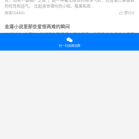
贵，自有一副端严之致”。是一种毫无扭捏的畅快气质，还透着万事由我
的任性和运气。 比起身世堪怜的小昭、殷离和周...
阅读(3440)
赞(
21
)

金庸小说里那些爱恨两难的瞬间
文/猫太年 金庸FM 说起复仇和爱情之间的矛盾。常看欧美作品的人很容

易想起罗密欧与朱丽叶。 他们是莎士比亚笔下的一对璧人，大胆追求爱
情和自由的他们，背后是血仇交织的两个家族，彼此械斗，世代为仇。
扫一扫加微信群
故事的最后，因信息的不对称，让罗密欧、朱丽叶...
阅读(1572)
赞(
8
)

游坦之：我的故事像是一场事故
文/猫太年 金庸FM 天龙世界，有情皆虐。 游坦之是其中典型。 有一座很
多年后中原群雄仍然心有余悸的庄子，名为聚贤庄，庄主游氏双雄游骥和
游驹，慷慨好客，大有孟尝之风。 当年，乔峰曾在这里喝酒断义、大杀
四方。 那时拳脚无眼，不是敌死便是己亡，...
阅读(5370)
赞(
7
)

岳灵珊：永远的小师妹
文/白晓野 陌枝野 提起岳灵珊，总有两个标签跟随着她，一个是负心人，
一个是痴情女。 这态度颇有矛盾，既是同情，又忍不住埋怨，背后的潜
台词是：“可怜见的，要不是你移情别恋，好好爱大师兄，怎么会落得如