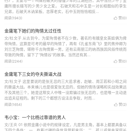
行》，主要写一个叫做石破天的懵懂少年的江湖经历，其中当然少不了金
庸所擅长描写的少男少女之爱。 石破天和石中玉是一对长相酷似的孪生
兄弟，石破天木讷呆板、忠厚老实，石中玉则恰恰相反...
阅读(1943)
赞(
0
)

金庸笔下她们的殉情太过任性
文/杜文子 从古到今，为爱殉情者不在少数，著名的有娥皇女英姐俩为舜
帝殉情，这算是可考的最早的殉情了，再有《孔雀东南飞》里的焦仲卿为
刘兰芝殉情，堪称千古殉情第一男，还有云南丽江的纳西族因风俗传统而
导致的殉情，留下了“殉情谷”的故事。当然还有其...
阅读(2244)
赞(
0
)

金庸笔下三女的夺夫撕逼大战
文/杜文子 这里要说的是张无忌的三大追求者，赵敏、周芷若和小昭之间
的撕逼大战。本来蛛儿也是很爱张无忌的，但她的情场谋略和实战效果远
不及其他三个，她是这帮女人中唯一没欺骗过张无忌的，也是唯一主动退
出追夫征程的。剩下的三个都想方设法去争取，时而...
阅读(1654)
赞(
2
)

韦小宝：一个比杨过靠谱的男人
文/王炎 01 依照金庸小说中的规律设定，凡是男主角，基本上都要具备以
下四个条件： 一、有着过硬的身世背景和来历； 二、孤儿或单亲家庭长