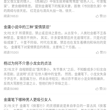
是又恨又爱的情人，《西厢记》中张生就称崔莺莺是“稔色人儿，可意冤
家”，更含缠绵情思。 提到金庸笔下的冤家夫妻，首数《书剑恩仇录》中
的周绮与徐天宏。 红花会与清兵大战一场，徐天...
阅读(1653)
赞(
2
)

金庸小说中的三种“爱情禁忌”
文/杜文子 所谓禁忌，禁止或忌讳之意也。从古至今，人类社会都不乏各
种禁忌，爱情亦不例外。 其实，许多爱情禁忌并无道理可言，只是约定
俗成罢了，十里不同俗，时代在发展，禁忌也在发生着横向和纵向的变
化。 金庸笔下对爱情禁忌的表现，主要有三个方面。...
阅读(1530)
赞(
1
)

杨过为何不介意小龙女的贞洁
文/杜文子 自程颐提出“饿死事小，失节事大”之后，不知酿成多少妇女自
杀悲剧，这说明“贞洁”在世人眼中的宝贵。 然而，金庸笔下，小龙女失身
于尹志平，虽悲痛万分，终未自寻短见；杨过亦不曾对小龙女稍有嫌弃，
反而大骂那些卫道之士，怪他们拘于世俗之见...
阅读(5086)
赞(
3
)

金庸笔下哪种男人更吸引女人
文/杜文子 金庸写《侠客行》的灵感据说是来自李白的一首古风《侠客