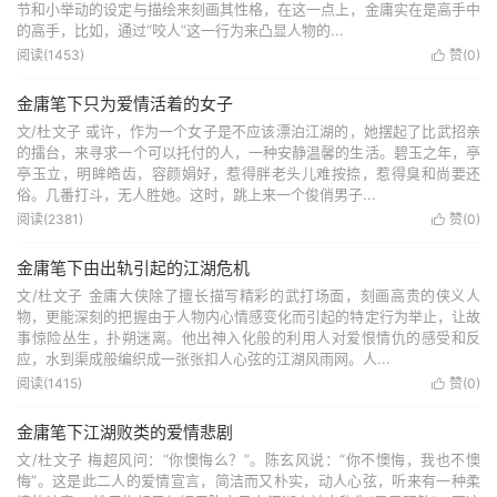
节和小举动的设定与描绘来刻画其性格，在这一点上，金庸实在是高手中
的高手，比如，通过“咬人”这一行为来凸显人物的...
阅读(1453)
赞(
0
)

金庸笔下只为爱情活着的女子
文/杜文子 或许，作为一个女子是不应该漂泊江湖的，她摆起了比武招亲
的擂台，来寻求一个可以托付的人，一种安静温馨的生活。碧玉之年，亭
亭玉立，明眸皓齿，容颜娟好，惹得胖老头儿难按捺，惹得臭和尚要还
俗。几番打斗，无人胜她。这时，跳上来一个俊俏男子...
阅读(2381)
赞(
0
)

金庸笔下由出轨引起的江湖危机
文/杜文子 金庸大侠除了擅长描写精彩的武打场面，刻画高贵的侠义人
物，更能深刻的把握由于人物内心情感变化而引起的特定行为举止，让故
事惊险丛生，扑朔迷离。他出神入化般的利用人对爱恨情仇的感受和反
应，水到渠成般编织成一张张扣人心弦的江湖风雨网。人...
阅读(1415)
赞(
0
)

金庸笔下江湖败类的爱情悲剧
文/杜文子 梅超风问：“你懊悔么？”。陈玄风说：“你不懊悔，我也不懊
悔”。这是此二人的爱情宣言，简洁而又朴实，动人心弦，听来有一种柔