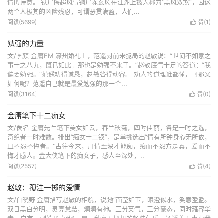
情的诗意。 铁尸梅超风与铜尸陈玄风在江湖上被人称为“黑风双煞”，因这
两个人极其的凶险残忍，可谓恶贯满盈，人们...
阅读(5699)
赞(
1
)

勉强的力量
文/李颜 金庸FM 濠州婚礼上，范遥对前来搅局的赵敏说：“世间不如意之
事十之八九，既已如此，那也是勉强不来了。”赵敏底气十足的答道：“我
偏要勉强。”范遥劝得诚恳，赵敏答得动容。 ​劝人的道理谁都懂，可那又
如何呢？范遥自己就是最爱勉强的那一个...
阅读(3164)
赞(
0
)

金庸笔下十二痴女
文/佚名 金庸先生笔下美女如云，春兰秋菊，四时佳丽，各是一时之选，
奇绝者一时难数。排出“痴女十二钗”，是单挑选出“情有所钟身心无所依，
且不怨不悔者。”古往今来，用情至深才能痴，痴而不怨方是真，爱而不
悔才感人。金大侠笔下的痴女子，感人至深处，...
阅读(2557)
赞(
4
)

赵敏：孤注一掷的爱情
文/白晓野 金庸描写赵敏的相貌，说她“面莹如玉，眼澄似水，笑意盈盈。
双目黑白分明，灵亮慧黠，炯炯有神。三分英气，三分豪态，同时雍容华