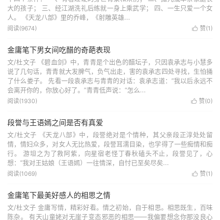
大的孩子； 三、经江湖洗礼后练就一身上乘武学； 四、一生只爱一个女
人。 《天龙八部》里的乔峰，《射雕英雄...
阅读(9674)
赞(
1
)

金庸笔下男女间吃醋的奇葩表现
文/杜文子 《碧血剑》中，青青是个出色的醋坛子，只因袁承志与小慧多
说了几句话，青青就大发脾气，负气出走，害的袁承志四处寻找，生怕捅
了什么娄子。 先看一段袁承志与青青的对话：袁承志道：“我以后永远不
会离开你的，你放心好了。”青青低声说：“怎么...
阅读(1930)
赞(
0
)

段誉与王语嫣之间是否有真爱
文/杜文子 《天龙八部》中，段誉绝对是个情种，其父亲段正淳处处留
情，情妇众多，对女人无比热爱，段誉耳濡目染，也学得了一些痴情和痴
行。 游坦之为了救阿紫，向星宿老怪丁春秋磕头不止，段誉见了，心
想：“我对王姑娘（王语嫣）一往情深，自忖已至矣尽矣...
阅读(1069)
赞(
1
)

金庸笔下最美好感人的相思之情
文/杜文子 金庸写情，精彩好看。情之初始，自于相思。相思既生，百味
陈杂。 有天山童姥对无崖子变态邪恶的相思——我偏要想念你那没良心