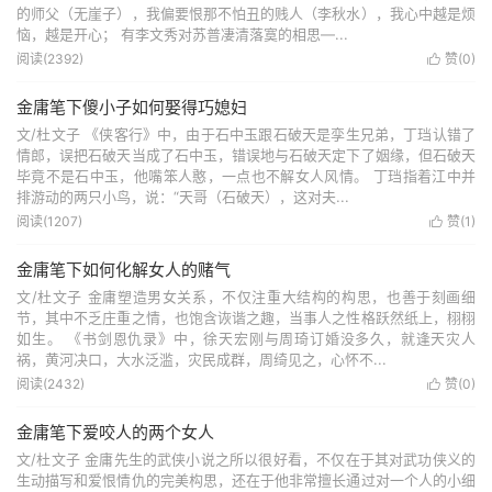
的师父（无崖子），我偏要恨那不怕丑的贱人（李秋水），我心中越是烦
恼，越是开心； 有李文秀对苏普凄清落寞的相思—...
阅读(2392)
赞(
0
)

金庸笔下傻小子如何娶得巧媳妇
文/杜文子 《侠客行》中，由于石中玉跟石破天是孪生兄弟，丁珰认错了
情郎，误把石破天当成了石中玉，错误地与石破天定下了姻缘，但石破天
毕竟不是石中玉，他嘴笨人憨，一点也不解女人风情。 丁珰指着江中并
排游动的两只小鸟，说：“天哥（石破天），这对夫...
阅读(1207)
赞(
1
)

金庸笔下如何化解女人的赌气
文/杜文子 金庸塑造男女关系，不仅注重大结构的构思，也善于刻画细
节，其中不乏庄重之情，也饱含诙谐之趣，当事人之性格跃然纸上，栩栩
如生。 《书剑恩仇录》中，徐天宏刚与周琦订婚没多久，就逢天灾人
祸，黄河决口，大水泛滥，灾民成群，周绮见之，心怀不...
阅读(2432)
赞(
0
)

金庸笔下爱咬人的两个女人
文/杜文子 金庸先生的武侠小说之所以很好看，不仅在于其对武功侠义的
生动描写和爱恨情仇的完美构思，还在于他非常擅长通过对一个人的小细