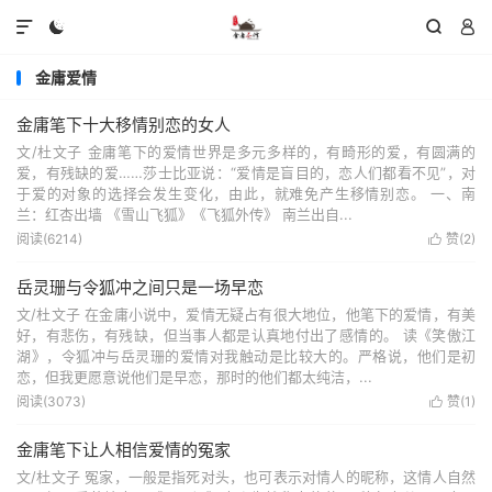




金庸爱情
金庸笔下十大移情别恋的女人
文/杜文子 金庸笔下的爱情世界是多元多样的，有畸形的爱，有圆满的
爱，有残缺的爱……莎士比亚说：“爱情是盲目的，恋人们都看不见”，对
于爱的对象的选择会发生变化，由此，就难免产生移情别恋。 一、南
兰：红杏出墙 《雪山飞狐》《飞狐外传》 南兰出自...
阅读(6214)
赞(
2
)

岳灵珊与令狐冲之间只是一场早恋
文/杜文子 在金庸小说中，爱情无疑占有很大地位，他笔下的爱情，有美
好，有悲伤，有残缺，但当事人都是认真地付出了感情的。 读《笑傲江
湖》，令狐冲与岳灵珊的爱情对我触动是比较大的。严格说，他们是初
恋，但我更愿意说他们是早恋，那时的他们都太纯洁，...
阅读(3073)
赞(
1
)

金庸笔下让人相信爱情的冤家
文/杜文子 冤家，一般是指死对头，也可表示对情人的昵称，这情人自然