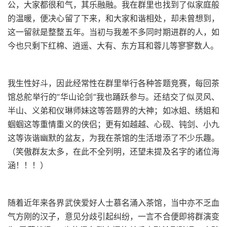
公，大家都很和气，其乐融融。我在群里也找到了似家庭般
的温暖，便决心留了下来，和大家和谐相处，却未曾想到，
这一留就是整整五年。当初与我差不多同时期进群的人，如
今也只剩下红棉、逍遥、大有、东方耳和蓉儿等寥寥数人。
我生性好斗，因此经常性在群里举行各种答题竞赛，每回茶
馆总舵举行的“华山论剑”我也踊跃参与。还结交了似灵风、
半山、义弟和仪琳师妹这等答题界的大神；如冰姐、绣姐和
蝈蝈这等重情重义的侠侣；更有如越越、心砚、钝剑、小九
这等诙谐幽默的盆友，为我在茶馆的生活增添了不少乐趣。
（笑傲群友太多，在此不全列明，还望未提及名字的诸位海
涵！！！）
随着近年来各界武侠爱好人士慕名涌入茶馆，当中亦不乏血
气方刚的汉子，意见分歧引起纠纷，一言不合便即将群演变