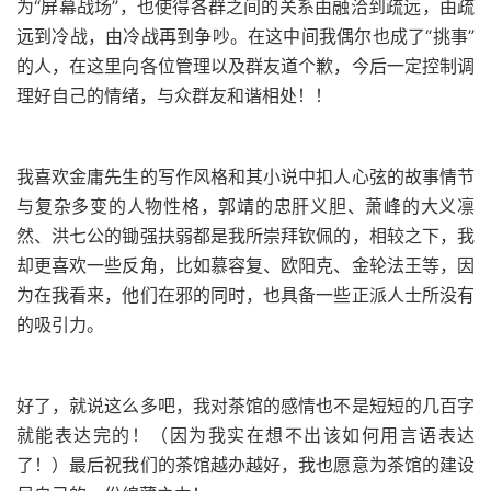
为“屏幕战场”，也使得各群之间的关系由融洽到疏远，由疏
远到冷战，由冷战再到争吵。在这中间我偶尔也成了“挑事”
的人，在这里向各位管理以及群友道个歉，今后一定控制调
理好自己的情绪，与众群友和谐相处！！
我喜欢金庸先生的写作风格和其小说中扣人心弦的故事情节
与复杂多变的人物性格，郭靖的忠肝义胆、萧峰的大义凛
然、洪七公的锄强扶弱都是我所崇拜钦佩的，相较之下，我
却更喜欢一些反角，比如慕容复、欧阳克、金轮法王等，因
为在我看来，他们在邪的同时，也具备一些正派人士所没有
的吸引力。
好了，就说这么多吧，我对茶馆的感情也不是短短的几百字
就能表达完的！（因为我实在想不出该如何用言语表达
了！）最后祝我们的茶馆越办越好，我也愿意为茶馆的建设