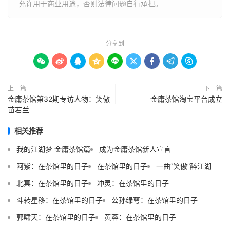
允许用于商业用途，否则法律问题自行承担。
分享到









上一篇
下一篇
金庸茶馆第32期专访人物：笑傲
金庸茶馆淘宝平台成立
苗若兰
相关推荐
我的江湖梦 金庸茶馆篇
成为金庸茶馆新人宣言
阿紫：在茶馆里的日子
在茶馆里的日子
一曲“笑傲”醉江湖
北冥：在茶馆里的日子
冲灵：在茶馆里的日子
斗转星移：在茶馆里的日子
公孙绿萼：在茶馆里的日子
郭啸天：在茶馆里的日子
黄蓉：在茶馆里的日子