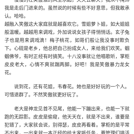
我是走后门进来的。虽然说的时候有些不好意思，但我敢承
认。哈哈。
越融入笑傲这大家庭就是越喜欢它。雪姐萝卜姐，如大姐姐
般温暖。越越用来调戏，外加说说女孩子得悄悄话。玄子兔
子也是用来调戏滴！梅子桃花，如哥们般让我没事时欺负
下。心砚是老乡，他总把自己扮成女人，来给我们欢笑。蝈
蝈佛爷，有时正经有时搞笑。十八没事就让他唱歌听，掌柜
皮皮老大，心情不爽就踹两脚。好吧！我是笑傲暴力龙女
花。
说到花，还有花姐，韦春花。她也是好好玩的一个人。
可惜退群了。不然笑傲就更好玩了。
老大是神龙见首不见尾，他能一下蹦出来，也能一下就
跑的无踪影。皮皮是偷窥，他天天在，就是不出来，谁要是
犯错了，大家就会说，别得瑟，皮皮再看着。掌柜的是平常
不出来，一出来就一本正经的给大家哌任务，要管理们搞活