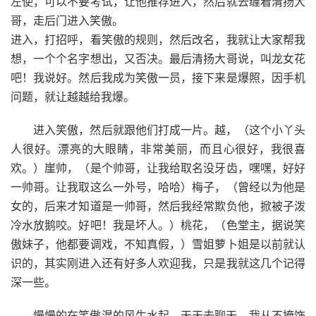
左使，可以不要考试，让他推荐进入，然后就去缠着清扬大
哥，走后门进入笑傲。
进入，打招呼，看笑傲的规则，然后改名，我就让大家帮我
想，一个个名字想出，又否决。最后清扬大哥说，叫龙女花
吧！我说好。然后我成为笑傲一员，接下来是爆照，因手机
问题，就让越越给我爆。
进入笑傲，然后就跟他们打成一片。越，（这个小丫头
人很好。漂亮的大眼睛，非常美丽，而且心很好，我很喜
欢。）崖帅，（是个帅哥，让我给取名没牙齿，嘿嘿，好好
一帅哥。让我取这么一外号，哈哈）梅子，（曾经以为他是
女的，后来才知道是一帅哥，然后我经常欺负他，掀被子泼
冷水放鹅咬。好吧！我是坏人。）桃花，（色堂主，据说笑
傲妹子，他都要调戏，不知真假，）雪姐萝卜姐是以前就认
识的，其实刚进入还有好多人欢迎我，只是我就这几个记得
深一些。
慢慢的在笑傲混的风生水起，天天去聊天，我从不掩饰