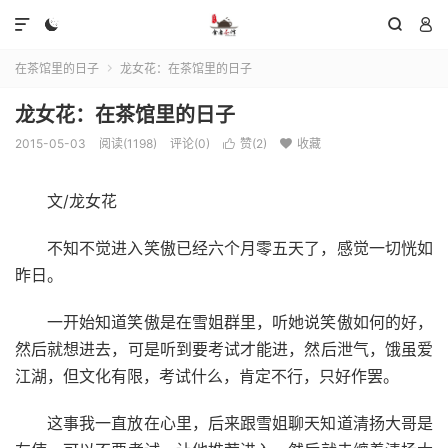




在茶馆里的日子
龙女花：在茶馆里的日子

龙女花：在茶馆里的日子
2015-05-03
阅读(1198)
评论(0)
赞(
2
)
收藏


文/龙女花
不知不觉进入笑傲已经六个月零五天了，感觉一切恍如
昨日。
一开始知道笑傲是在雪姐群里，听她说笑傲如何的好，
然后就想进去，可是听到要考试才能进，然后泄气，饿虽爱
江湖，但文化有限，考试什么，肯定不行，只好作罢。
这事我一直放在心里，后来跟雪姐聊天知道清扬大哥是