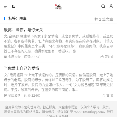




标签：殷离
共 2 篇文章
殷离：爱你，与你无关
文/白晓野 金庸笔下的女子多是情痴，或舍身殉情，或孤独终老，或至死
不渝，各有各得执着，但毕竟痴之有物，有实实在在的存在对象。《倚天
屠龙记》中的殷离是个另类，“不识张郎是张郎”，疯疯癫癫的，执意去寻
找已不存在的无忌，痴得倒是别有一番滋味。 张...
金庸人物
阅读(3354)
赞(
11
)


当你爱上自己的爱情
文/ 纸屑轻舞 世上最不该遗传的，是凄惨的爱情。偏偏是殷离，走上了她
母亲的老路。殷离的母亲，曾练过千蛛万毒手，为了殷野王，即将功成之
时，选择了放弃。爱情的力量如此伟大，一句“女为悦己者容”亘穿历史长
河。于是，殷离的母亲，在温柔的谎言面前，乖...
金庸爱情
阅读(2240)
赞(
1
)


金庸茶馆为非营利性网站，旨在服务广大金庸小说迷，仅供个人学习、欣赏。
部分文章作品为网络搜集，如有侵权，请发邮件至755631350@qq.com，我们
会第一时间处理。