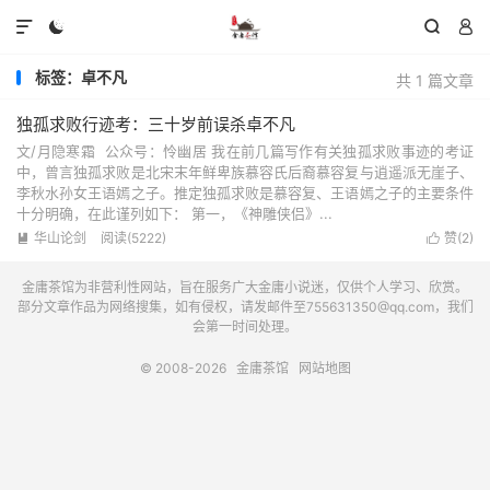




标签：卓不凡
共 1 篇文章
独孤求败行迹考：三十岁前误杀卓不凡
文/月隐寒霜 公众号：怜幽居 我在前几篇写作有关独孤求败事迹的考证
中，曾言独孤求败是北宋末年鲜卑族慕容氏后裔慕容复与逍遥派无崖子、
李秋水孙女王语嫣之子。推定独孤求败是慕容复、王语嫣之子的主要条件
十分明确，在此谨列如下： 第一，《神雕侠侣》...
华山论剑
阅读(5222)
赞(
2
)


金庸茶馆为非营利性网站，旨在服务广大金庸小说迷，仅供个人学习、欣赏。
部分文章作品为网络搜集，如有侵权，请发邮件至755631350@qq.com，我们
会第一时间处理。
© 2008-2026
金庸茶馆
网站地图