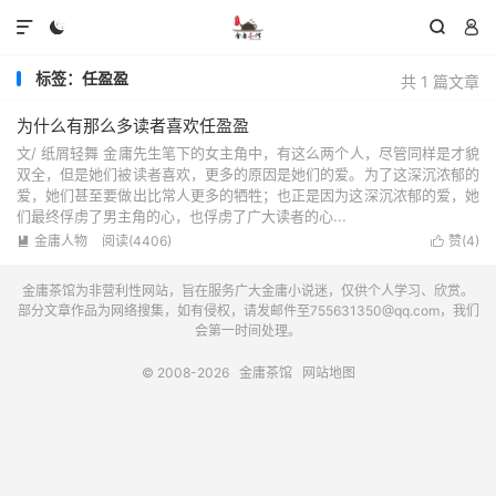




标签：任盈盈
共 1 篇文章
为什么有那么多读者喜欢任盈盈
文/ 纸屑轻舞 金庸先生笔下的女主角中，有这么两个人，尽管同样是才貌
双全，但是她们被读者喜欢，更多的原因是她们的爱。为了这深沉浓郁的
爱，她们甚至要做出比常人更多的牺牲；也正是因为这深沉浓郁的爱，她
们最终俘虏了男主角的心，也俘虏了广大读者的心...
金庸人物
阅读(4406)
赞(
4
)


金庸茶馆为非营利性网站，旨在服务广大金庸小说迷，仅供个人学习、欣赏。
部分文章作品为网络搜集，如有侵权，请发邮件至755631350@qq.com，我们
会第一时间处理。
© 2008-2026
金庸茶馆
网站地图