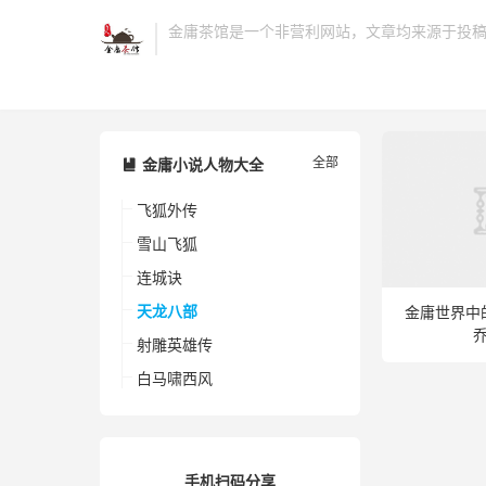
金庸茶馆是一个非营利网站，文章均来源于投
全部
金庸小说人物大全

飞狐外传
雪山飞狐
连城诀
天龙八部
金庸世界中
射雕英雄传
白马啸西风
手机扫码分享